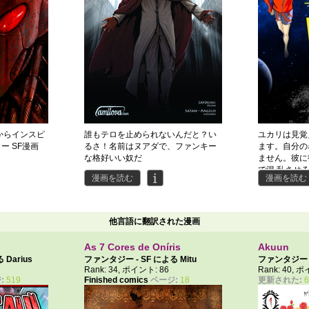
からインスピ
誰もテロを止められないんだと？い
ユカリは見覚
ー SF漫画
るさ！名前はヌアダで、ファンキー
ます。自分の
な格好いい奴だ
ません。彼に
で混 乱させ
漫画を読む
漫画を読む
他方では、ダ
て、自分の家
うと気付きま
露する 時が
他言語に翻訳された漫画
す。
As 7 Cores de Oníris
Akuun
よる
Darius
ファンタジー - SF による
Mitu
ファンタジー -
3
Rank: 34, ポイント: 86
Rank: 40, 
AngelCelesti
:
519
Finished comics
ページ:
18
更新された: