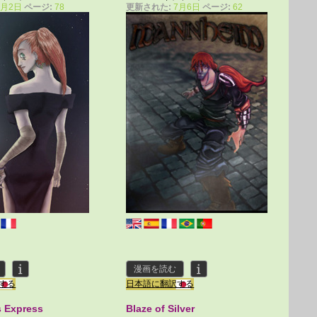
2月2日
ページ:
78
更新された:
7月6日
ページ:
62
漫画を読む
する
日本語に翻訳する
s Express
Blaze of Silver