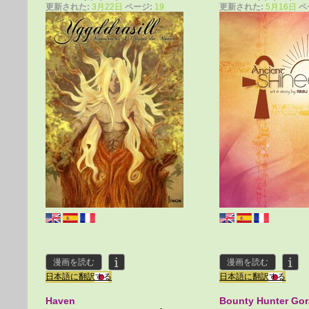
更新された:
3月22日
ページ:
19
更新された:
5月16日
ペ
漫画を読む
漫画を読む
日本語に翻訳する
日本語に翻訳する
Haven
Bounty Hunter Go