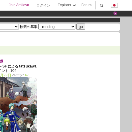
Join Amilova
Explorer
Forum
ログイン
検索の基準
師
- SF による
tatsukawa
ポイント: 104
6月29日
ページ:
47