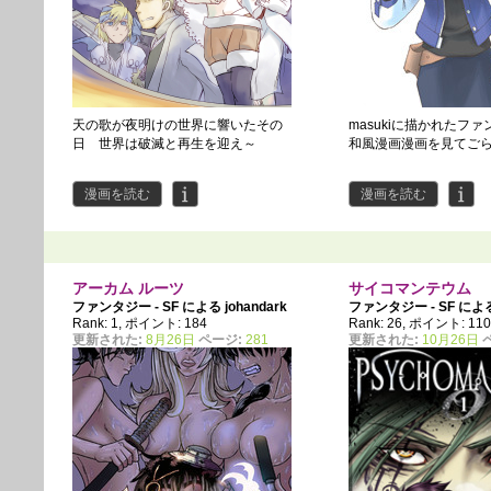
天の歌が夜明けの世界に響いたその
masukiに描かれたファン
日 世界は破滅と再生を迎え～
和風漫画漫画を見てごら
漫画を読む
漫画を読む
アーカム ルーツ
サイコマンテウム
ファンタジー - SF による
johandark
ファンタジー - SF に
Rank: 1, ポイント: 184
Rank: 26, ポイント: 11
更新された:
8月26日
ページ:
281
更新された:
10月26日