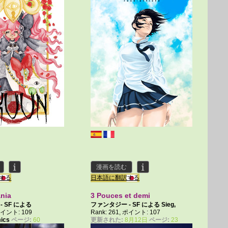
漫画を読む
する
日本語に翻訳する
nia
3 Pouces et demi
 SF による
ファンタジー - SF による
Sieg
,
 ポイント: 109
Rank: 261, ポイント: 107
Kinkgirl
mics
ページ:
60
更新された:
8月12日
ページ:
23