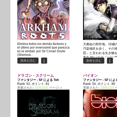
Elimina todos los demás factores y
大都会の郊外地。16歳
el último por inverosimil que parezca
汚染地区を歩く。その
es la verdad. por Sir Conan Doyle
罰」と言われる生き物
(Sherlock...
寄生 物(パラサイト)に
漫画を読む
漫画を読む
る。メイデンも 感染者
のチャンスはマザーパ
ぼすこと。
ドラゴン・スクリーム
バイオン
ファンタジー - SF による
Toh
ファンタジー - SF に
Rank: 52, ポイント: 81
Rank: 54, ポイント: 80
更新された:
10月10日
ページ:
8
更新された:
10月11日