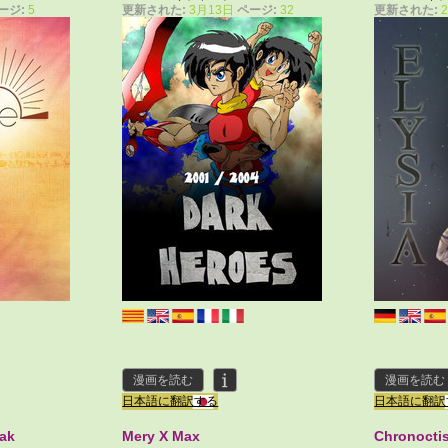
ージ:
5
更新された:
3月13日
ページ:
32
更新された:
漫画を読む
漫画を読む
日本語に翻訳する
日本語に翻訳
rak
Mery X Max
Chronocti