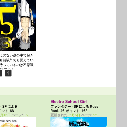
えのない森の中で起き
名前以外何も覚えてい
待っているのは不思議
る現実です。
ニエラは大きくなっ
族はなんとなく皆と違
す。それはなぜだと暴
だんだん近づいてきま
Electro School Girl
 SF による
ファンタジー - SF による
Russ
ポイント: 68
Rank: 46, ポイント: 162
al
Artiste
6月16日
ページ:
16
更新された:
5月6日
ページ:
95