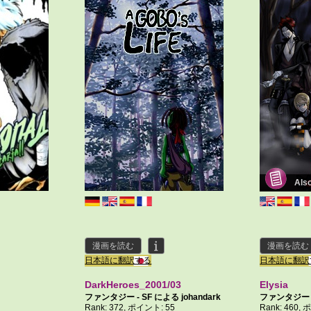
Als
漫画を読む
漫画を読む
日本語に翻訳する
日本語に翻訳
DarkHeroes_2001/03
Elysia
ファンタジー - SF による
johandark
ファンタジー 
5
Rank: 372, ポイント: 55
Rank: 460,