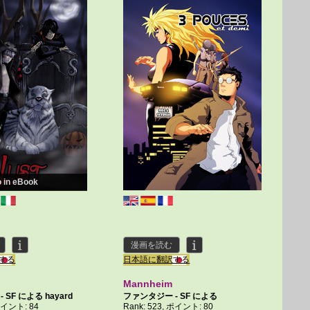
o in eBook
漫画を読む
する
日本語に翻訳する
Mannheim
- SF による
hayard
ファンタジー - SF による
 ポイント: 84
Rank: 523, ポイント: 80
Strawberry