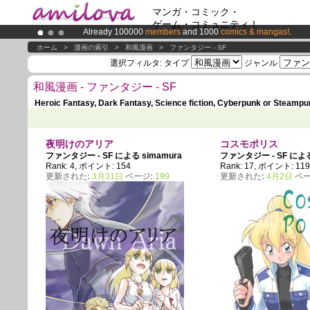
マンガ・コミック・
ゲーム・コミュニティ！
Already 100000
members
and 1000
comics & mangas!
.
Premium membership from
3.95 euros
per month !
Get memb
ホーム
>
漫画の索引
>
和風漫画
>
ファンタジー - SF
Amilova
Kickstarter is now LIVE
!.
選択フィルタ:
タイプ
ジャンル
和風漫画 - ファンタジー - SF
Heroic Fantasy, Dark Fantasy, Science fiction, Cyberpunk or Steampu
夜明けのアリア
コスモポリス
ファンタジー - SF による
simamura
ファンタジー - SF に
Rank: 4, ポイント: 154
Rank: 17, ポイント: 11
更新された:
3月31日
ページ:
199
更新された:
4月2日
ペー