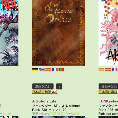
漫画を読む
漫画を読む
日本語に翻訳する
日本語に翻訳
A Gobo's Life
FUNKsylva
る
ファンタジー - SF による
nicheck
ファンタジー -
2
Rank: 230, ポイント: 79
Rank: 235,
NicoVsYuh
ージ:
10
更新された:
12月31日
ページ:
34
Finished co