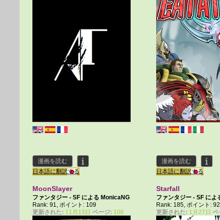
漫画を読む
漫画を読む
日本語に翻訳する
日本語に翻訳する
MoonSlayer
Starfall
ファンタジー - SF による
MonicaNG
ファンタジー - SF によ
Rank: 91, ポイント: 109
Rank: 185, ポイント: 9
Sideburn004
更新された:
11月13日
ページ:
106
更新された:
1月27日
ペ