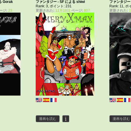
よる
Gorak
ファンタジー - SF による
shiwi
ファンタジー 
2
Rank: 3, ポイント: 231
Rank: 11, 
ージ:
23
更新された:
12月18日
ページ:
807
更新された:
漫画を読む
漫画を読む