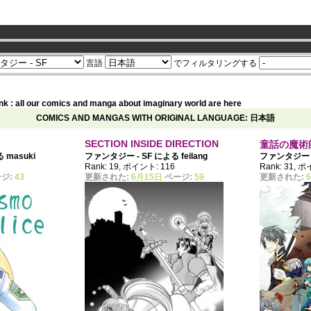
ership now
言語
でフィルタリングする
nk : all our comics and manga about imaginary world are here
COMICS AND MANGAS WITH ORIGINAL LANGUAGE: 日本語
SECTION INSIDE DIRECTION
童話の魔術
よる
masuki
ファンタジー - SF による
feilang
ファンタジー 
9
Rank: 19, ポイント: 116
Rank: 31, 
ジ:
43
更新された:
6月15日
ページ:
59
更新された: