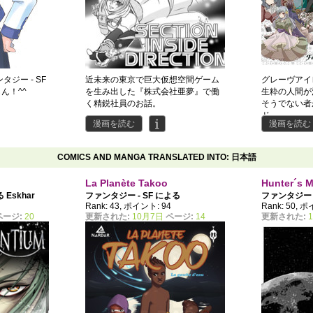
タジー - SF
近未来の東京で巨大仮想空間ゲーム
グレーヴアイ
ん！^^
を生み出した『株式会社亜夢』で働
生粋の人間が
く精鋭社員のお話。
そうでない者
ド。
漫画を読む
漫画を読む
その双方は中
よって均衡を
COMICS AND MANGA TRANSLATED INTO: 日本語
La Planète Takoo
Hunter´s 
よる
Eskhar
ファンタジー - SF による
ファンタジー 
0
Rank: 43, ポイント: 94
Rank: 50, 
TEEYANDEE
,
Veguito
ページ:
20
更新された:
10月7日
ページ:
14
更新された: