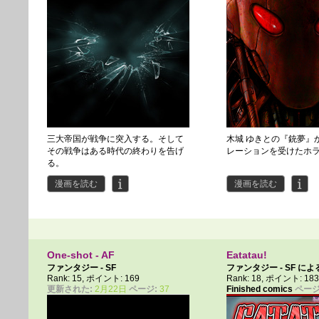
三大帝国が戦争に突入する。そして
木城 ゆきとの『銃夢』
その戦争はある時代の終わりを告げ
レーションを受けたホラ
る。
漫画を読む
漫画を読む
One-shot - AF
Eatatau!
ファンタジー - SF
ファンタジー - SF に
Rank: 15, ポイント: 169
Rank: 18, ポイント: 18
更新された:
2月22日
ページ:
37
Finished comics
ページ