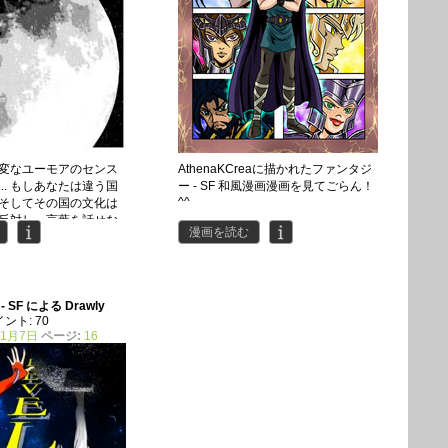
変なユーモアのセンス
AthenaKCreaに描かれたファンタジ
.. もしあなたは違う国
ー - SF 和風漫画漫画を見てごらん！
^^
そしてその国の文化は
反対し、言葉を話せな
漫画を読む
ばいい ？
- SF による
Drawly
ポイント: 70
11月7日
ページ:
16