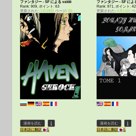
ファンタジー - SF による
valdé
ファンタジー - SF に
Rank: 909, ポイント: 63
Rank: 971, ポイント: 4
更新された:
2月28日
ページ:
50
更新された:
4月13日
ペ
漫画を読む
漫画を読む
日本語に翻訳する
日本語に翻訳する