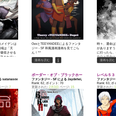
のメイデンは
OuvとTEEYANDEEによるファンタ
時々、運命は
地域は「天
ジー - SF 和風漫画漫画を見てごら
がありますう.
を吸収させる
ん！^^
に行ったら、
感染されてい
自分と完全に
漫画を読む
漫画を読む
で、彼の唯一
い、どうすれ
ラサイトを滅
ボーダー・オブ・ブラックホー
レベル５３
よる
satanasov
ファンタジー - SF による
Jaydehei
,
ファンタジー 
ル
Rank: 62, ポイント: 70
Rank: 63, 
Sheitan
ページ:
7
更新された:
2月3日
ページ:
15
更新された: