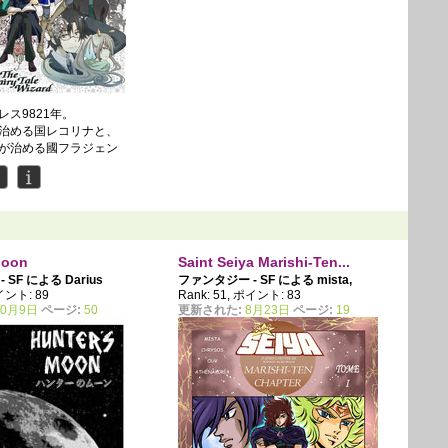
レス9821年。
治める国レコリナと、
が治める國フラジェン
立組織「ダレット」に
保っていた……。
Moon
Saint Seiya Marishi-Ten...
- SF による
Darius
ファンタジー - SF による
mista
,
ポイント: 89
Rank: 51, ポイント: 83
AthenaKCrea
10月9日
ページ:
50
更新された:
8月23日
ページ:
19