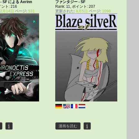
- SF による
Aerinn
ファンタジー - SF
ポイント: 216
Rank: 11, ポイント: 207
12月14日
ページ:
531
更新された:
8月5日
ページ:
1098
漫画を読む