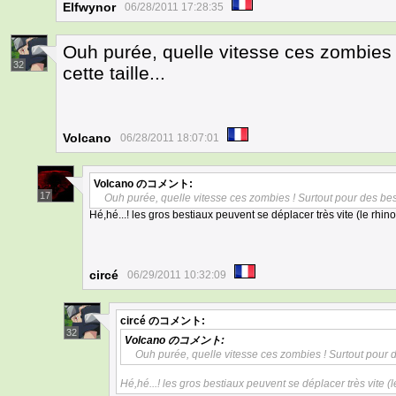
Elfwynor
06/28/2011 17:28:35
Ouh purée, quelle vitesse ces zombies 
32
cette taille...
Volcano
06/28/2011 18:07:01
Volcano
のコメント:
17
Ouh purée, quelle vitesse ces zombies ! Surtout pour des besti
Hé,hé...! les gros bestiaux peuvent se déplacer très vite (le rhi
circé
06/29/2011 10:32:09
circé
のコメント:
32
Volcano
のコメント:
Ouh purée, quelle vitesse ces zombies ! Surtout pour des
Hé,hé...! les gros bestiaux peuvent se déplacer très vite 