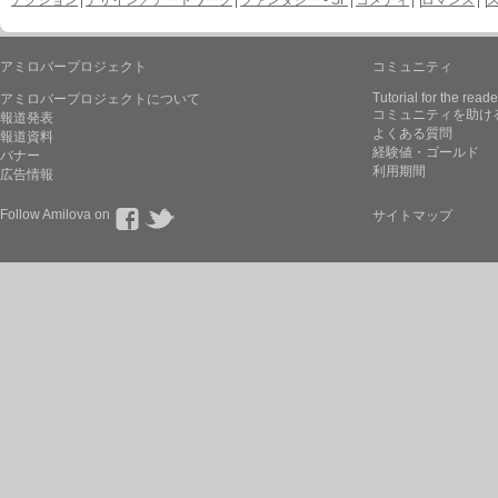
アクション
デザイン／アートワーク
ファンタジー - SF
コメディ
ロマンス
アミロバープロジェクト
コミュニティ
Tutorial for the reade
アミロバープロジェクトについて
コミュニティを助け
報道発表
よくある質問
報道資料
経験値・ゴールド
バナー
利用期間
広告情報
Follow Amilova on
サイトマップ