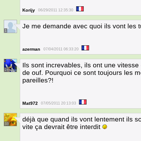
Korijy
06/29/2011 12:35:30
Je me demande avec quoi ils vont les 
1
azerman
07/04/2011 06:33:20
Ils sont increvables, ils ont une vitess
24
de ouf. Pourquoi ce sont toujours les m
pareilles?!
Mat972
07/05/2011 20:13:03
déjà que quand ils vont lentement ils s
33
vite ça devrait être interdit