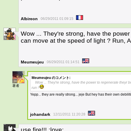
Albireon
06/29/2011 01:09:15
Wow ... They're strong, have the power 
9
can move at the speed of light ? Run, 
Meumeujeu
06/29/2011 01:14:51
Meumeujeu
のコメント:
34
Wow ... They're strong, have the power to regenerate theyr b
著者
run !
Yepp... they are really strong... jeje But hey has their own debili
johandark
12/11/2011 11:20:28
use fire!!! :love: