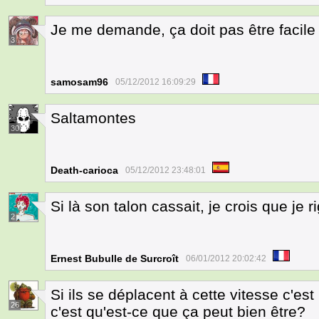
Je me demande, ça doit pas être facile d
3
samosam96
05/12/2012 16:09:29
Saltamontes
30
Death-carioca
05/12/2012 23:48:01
Si là son talon cassait, je crois que je rig
2
Ernest Bubulle de Surcroît
06/01/2012 20:02:42
Si ils se déplacent à cette vitesse c'es
26
c'est qu'est-ce que ça peut bien être?