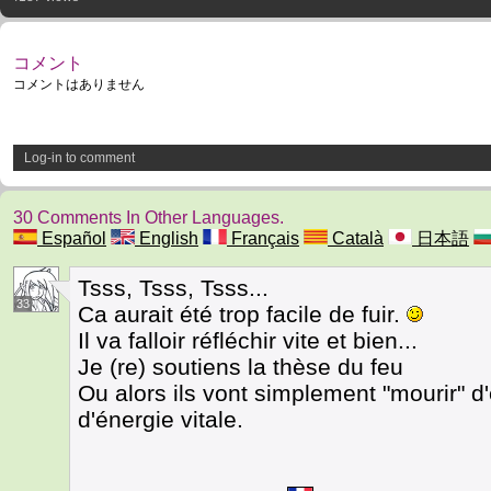
コメント
コメントはありません
Log-in to comment
30 Comments In Other Languages.
Español
English
Français
Català
日本語
Tsss, Tsss, Tsss...
33
Ca aurait été trop facile de fuir.
Il va falloir réfléchir vite et bien...
Je (re) soutiens la thèse du feu
Ou alors ils vont simplement "mourir"
d'énergie vitale.