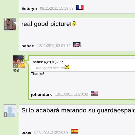
Esteryn
08/11/2011 15:19:59
real good picture!
15
babee
12/11/2011 03:01:19
babee
のコメント:
34
real good picture!
著者
Thanks!
johandark
12/11/2011 11:20:02
Si lo acabará matando su guardaespal
1
pixie
04/06/2012 20:58:09