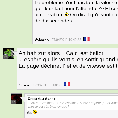
Le problème n'est pas tant la vitesse
qu'il leur faut pour l'atteindre ^^ Et 
accélération.
On dirait qu'il sont p
de dix secondes.
Volcano
07/04/2011 10:49:22
Ah bah zut alors... Ca c' est ballot.
17
J' espère qu' ils vont s' en sortir quan
La page déchire, l' effet de vitesse est 
Croca
06/28/2011 18:08:33
Croca
のコメント:
17
Ah bah zut alors... Ca c' est ballot. <BR>J' espère qu' ils von
vitesse est très bien rendue !
Yep