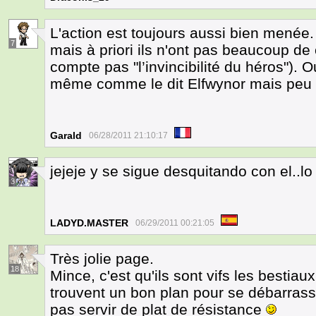
L'action est toujours aussi bien menée.
7
mais à priori ils n'ont pas beaucoup de
compte pas "l’invincibilité du héros"). O
même comme le dit Elfwynor mais peu pr
Garald
06/28/2011 21:10:17
jejeje y se sigue desquitando con el..lo
3
LADYD.MASTER
06/29/2011 00:21:05
Très jolie page.
18
Mince, c'est qu'ils sont vifs les bestiaux
trouvent un bon plan pour se débarrasse
pas servir de plat de résistance