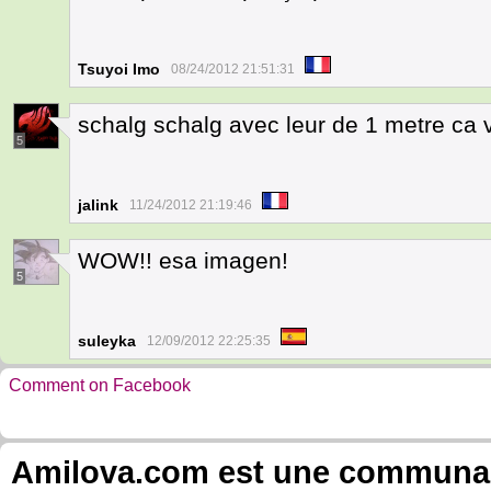
Tsuyoi Imo
08/24/2012 21:51:31
schalg schalg avec leur de 1 metre ca v
5
jalink
11/24/2012 21:19:46
WOW!! esa imagen!
5
suleyka
12/09/2012 22:25:35
Comment on Facebook
Amilova.com est une communauté