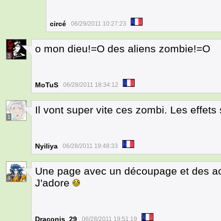
circé
06/29/2011 10:27:23
o mon dieu!=O des aliens zombie!=O
3
MoTuS
06/28/2011 18:34:12
Il vont super vite ces zombi. Les effets
1
Nyiliya
06/28/2011 19:48:33
Une page avec un découpage et des act
4
J'adore
Draconis_29
06/28/2011 19:51:19