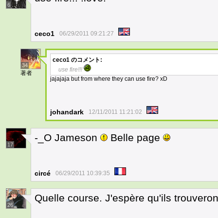
6
ceco1
06/29/2011 09:21:27
ceco1
のコメント:
34
use fire!!!
著者
jajajaja but from where they can use fire? xD
johandark
12/11/2011 11:21:02
-_O Jameson
Belle page
17
circé
06/29/2011 10:39:35
Quelle course. J'espère qu'ils trouveron
26