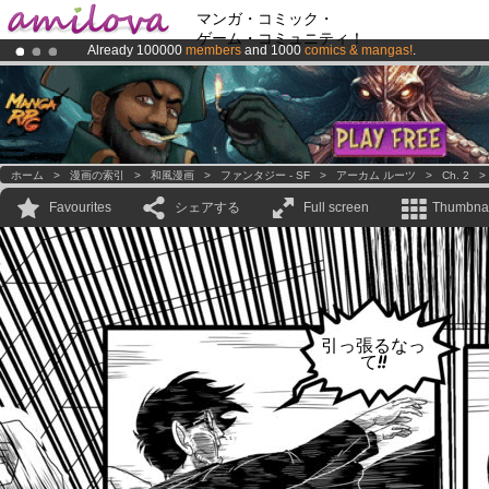
マンガ・コミック・
ゲーム・コミュニティ！
Already 100000
members
and 1000
comics & mangas!
.
Amilova
Kickstarter is now LIVE
!.
Premium membership from
3.95 euros
per month !
Get membership
ホーム
>
漫画の索引
>
和風漫画
>
ファンタジー - SF
>
アーカム ルーツ
>
Ch. 2
Favourites
シェアする
Full screen
Thumbnai
引っ張るなっ
て!!