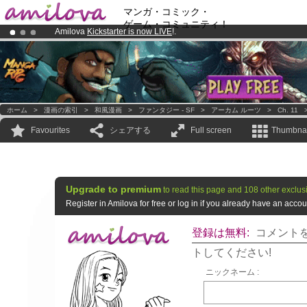
マンガ・コミック・
ゲーム・コミュニティ！
Amilova
Kickstarter is now LIVE
!.
Already 100000
members
and 1000
comics & mangas!
.
Premium membership from
3.95 euros
per month !
Get membership
ホーム
>
漫画の索引
>
和風漫画
>
ファンタジー - SF
>
アーカム ルーツ
>
Ch. 11
Favourites
シェアする
Full screen
Thumbnai
Upgrade to premium
to read this page and 108 other exclus
Register in Amilova for free or log in if you already have an acc
登録は無料:
コメント
トしてください!
ニックネーム :