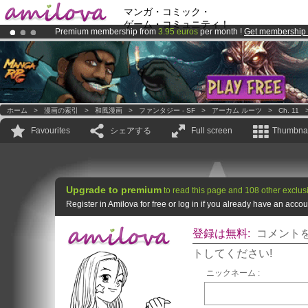
マンガ・コミック・
ゲーム・コミュニティ！
Premium membership from
3.95 euros
per month !
Get membership
Amilova
Kickstarter is now LIVE
!.
Already 100000
members
and 1000
comics & mangas!
.
ホーム
>
漫画の索引
>
和風漫画
>
ファンタジー - SF
>
アーカム ルーツ
>
Ch. 11
Favourites
シェアする
Full screen
Thumbnai
Upgrade to premium
to read this page and 108 other exclus
Register in Amilova for free or log in if you already have an acc
登録は無料:
コメント
トしてください!
ニックネーム :