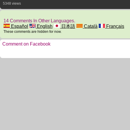
5348 views
14 Comments In Other Languages.
Español
English
日本語
Català
Français
These comments are hidden for now.
Comment on Facebook