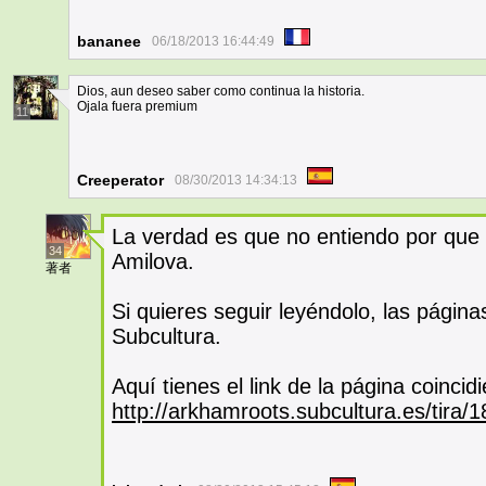
bananee
06/18/2013 16:44:49
Dios, aun deseo saber como continua la historia.
Ojala fuera premium
11
Creeperator
08/30/2013 14:34:13
La verdad es que no entiendo por que
34
Amilova.
著者
Si quieres seguir leyéndolo, las págin
Subcultura.
Aquí tienes el link de la página coinci
http://arkhamroots.subcultura.es/tira/1