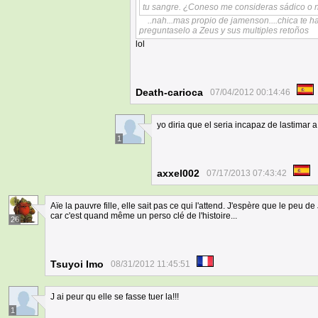
tu sangre. ¿Coneso me consideras sádico o 
..nah...mas propio de jamenson....chica te
preguntaselo a Zeus y sus multiples retoños
lol
Death-carioca
07/04/2012 00:14:46
yo diria que el seria incapaz de lastimar 
1
axxel002
07/17/2013 07:43:42
Aïe la pauvre fille, elle sait pas ce qui l'attend. J'espère que le peu de 
car c'est quand même un perso clé de l'histoire...
26
Tsuyoi Imo
08/31/2012 11:45:51
J ai peur qu elle se fasse tuer la!!!
1