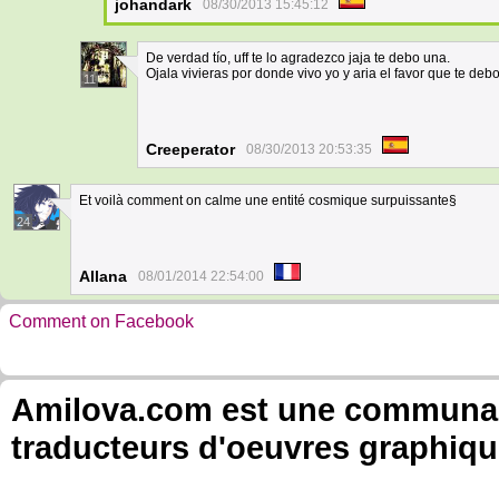
johandark
08/30/2013 15:45:12
De verdad tío, uff te lo agradezco jaja te debo una.
Ojala vivieras por donde vivo yo y aria el favor que te deb
11
Creeperator
08/30/2013 20:53:35
Et voilà comment on calme une entité cosmique surpuissante§
24
Allana
08/01/2014 22:54:00
Comment on Facebook
Amilova.com est une communauté
traducteurs d'oeuvres graphiqu