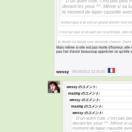
D'un autre cote, c'est pas plus m
devant les yeux ^^. Même si sa lui 
le moment de taper causette avec 
surtout que si tu voit un grand ancien t'est c
C'est sur que si on part sur ce principe, elle s'
le destin lui laisse une seconde chance. Dans 
Mais même si elle est pas morte d'horreur, ell
pas l'air d'avoir beaucoup apprécier ce qu'elle v
wessy
06/24/2012 22:35:05
wessy
のコメント:
23
mazing
のコメント:
wessy
のコメント:
mazing
のコメント:
wessy
のコメント:
D'un autre cote, c'est pas plu
devant les yeux ^^. Même si sa lu
moment de taper causette avec