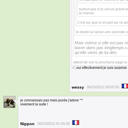
surtout que si tu voit un grand a
la chance.
C'est sur que si on part sur ce pri
le destin lui laisse une seconde 
Mais même si elle est pas m
baver dans pas longtemps car
qu'elle viens de lui dire.
attend de voir la prochaine page tu 
--', oui effectivement je suis surpris
wessy
06/25/2012 09:05:50
je connaissais pas mais purée j'adore ^^
vivement la suite !
7
Nippon
06/23/2012 01:04:28