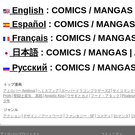
English
: COMICS / MANGAS
Español
: COMICS / MANGAS
Français
: COMICS / MANGA
日本語
: COMICS / MANGAS 
Русский
: COMICS / MANGA
トップ漫画
アミロバー Amilova
ヘミスフィア
スーパードラゴンブラザーズZ
サイコマンテ
Profs
聖闘士星矢 黒戦
Angelic Kiss
ウサギとカメ
フード・アタック
Pirate
少年
ジャンル
アクション
デザイン／アートワーク
ファンタジー - SF
コメディ
ロマンス
アミロバープロジェクト
コミュニティ