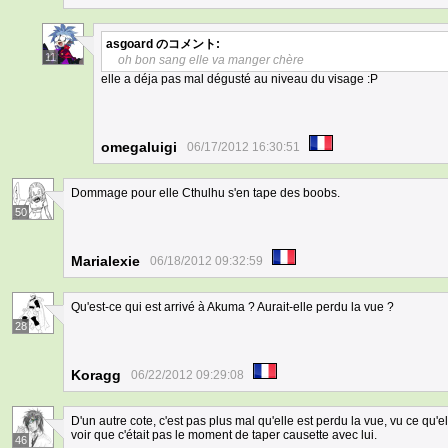
asgoard
のコメント:
11
oh bon sang elle va manger chère
elle a déja pas mal dégusté au niveau du visage :P
omegaluigi
06/17/2012 16:30:51
Dommage pour elle Cthulhu s'en tape des boobs.
50
Marialexie
06/18/2012 09:32:59
Qu'est-ce qui est arrivé à Akuma ? Aurait-elle perdu la vue ?
28
Koragg
06/22/2012 09:29:08
D'un autre cote, c'est pas plus mal qu'elle est perdu la vue, vu ce qu'el
voir que c'était pas le moment de taper causette avec lui.
46