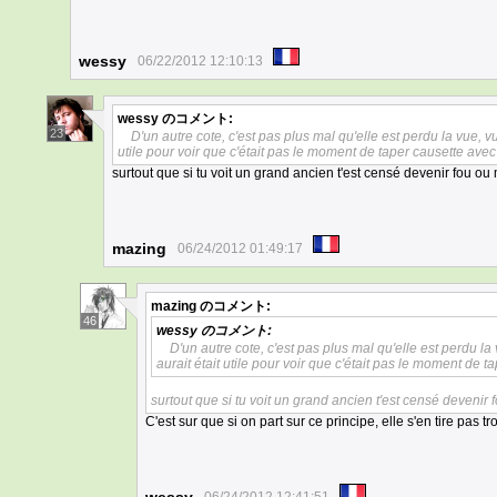
wessy
06/22/2012 12:10:13
wessy
のコメント:
23
D'un autre cote, c'est pas plus mal qu'elle est perdu la vue, vu
utile pour voir que c'était pas le moment de taper causette avec 
surtout que si tu voit un grand ancien t'est censé devenir fou ou 
mazing
06/24/2012 01:49:17
mazing
のコメント:
46
wessy
のコメント:
D'un autre cote, c'est pas plus mal qu'elle est perdu la
aurait était utile pour voir que c'était pas le moment de t
surtout que si tu voit un grand ancien t'est censé devenir 
C'est sur que si on part sur ce principe, elle s'en tire pas tr