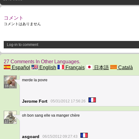
コメント
コメントはありません
Log-in to comment
27 Comments In Other Languages.
Español
English
Français
日本語
Català
merde la povre
18
Jerome Fort
05/31/2012 17:56:26
oh bon sang elle va manger chère
12
asgoard
06/15/2012 09:27:43