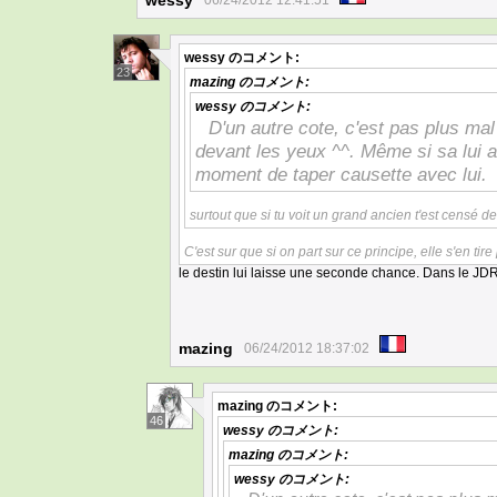
wessy
06/24/2012 12:41:51
wessy
のコメント:
23
mazing
のコメント:
wessy
のコメント:
D'un autre cote, c'est pas plus mal 
devant les yeux ^^. Même si sa lui aur
moment de taper causette avec lui.
surtout que si tu voit un grand ancien t'est censé de
C'est sur que si on part sur ce principe, elle s'en tire
le destin lui laisse une seconde chance. Dans le JDR 
mazing
06/24/2012 18:37:02
mazing
のコメント:
46
wessy
のコメント:
mazing
のコメント:
wessy
のコメント: