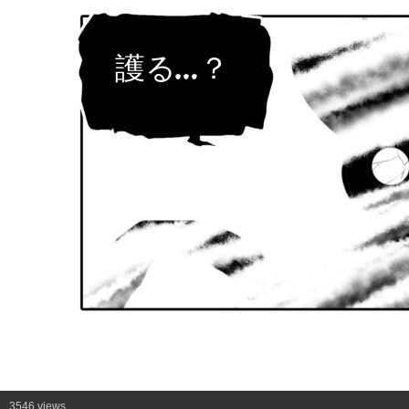
護る…？
3546 views