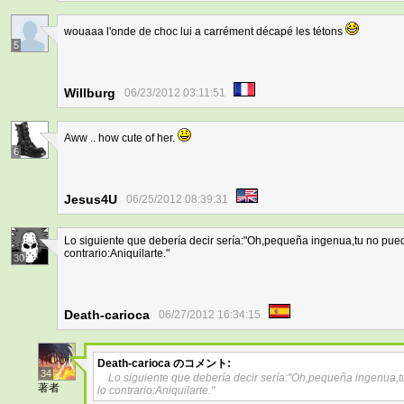
wouaaa l'onde de choc lui a carrément décapé les tétons
5
Willburg
06/23/2012 03:11:51
Aww .. how cute of her.
6
Jesus4U
06/25/2012 08:39:31
Lo siguiente que debería decir sería:"Oh,pequeña ingenua,tu no pue
contrario:Aniquilarte."
30
Death-carioca
06/27/2012 16:34:15
Death-carioca
のコメント:
34
Lo siguiente que debería decir sería:"Oh,pequeña ingenua,
著者
lo contrario:Aniquilarte."