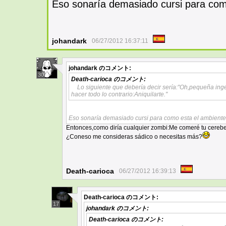
Eso sonaría demasiado cursi para com
johandark
06/27/2012 16:37:11
johandark
のコメント:
30
Death-carioca
のコメント:
Lo siguiente que debería decir sería:"Oh,pequeña in
hacer todo lo contrario:Aniquilarte."
Eso sonaría demasiado cursi para como esta el ambiente.
Entonces,como diría cualquier zombi:Me comeré tu cerebe
¿Coneso me consideras sádico o necesitas más?
Death-carioca
06/27/2012 16:39:13
Death-carioca
のコメント:
17
johandark
のコメント:
Death-carioca
のコメント: