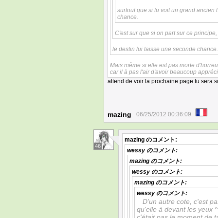
surtout que si tu voit un grand ancien t
chance.
C'est sur que si on part sur ce principe, 
le destin lui laisse une seconde chance.
Mais même si elle est pas morte d'horre
car il à pas l'air d'avoir beaucoup appréci
attend de voir la prochaine page tu sera s
mazing
06/25/2012 00:36:09
mazing
のコメント:
46
wessy
のコメント:
mazing
のコメント:
wessy
のコメント:
mazing
のコメント:
wessy
のコメント:
D'un autre cote, c'est pa
qu'elle à devant les yeux ^
c'était pas le moment de t