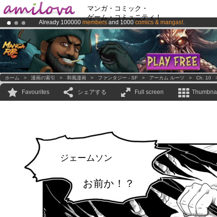
マンガ・コミック・
ゲーム・コミュニティ！
Already 100000
members
and 1000
comics & mangas!
.
Premium membership from
3.95 euros
per month !
Get membership
Amilova
Kickstarter is now LIVE
!.
ホーム
>
漫画の索引
>
和風漫画
>
ファンタジー - SF
>
アーカム ルーツ
>
Ch. 10
Favourites
シェアする
Full screen
Thumbnai
ジェームソン
お前か！？