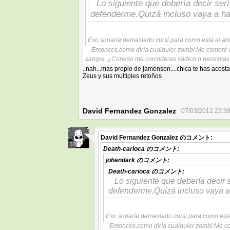
Lo siguiente que debería decir se
defenderme.Quizá incluso vaya a hace
Eso sonaría demasiado cursi para como esta el am
Entonces,como diría cualquier zombi:Me comeré 
sangre. ¿Coneso me consideras sádico o necesita
..nah...mas propio de jamenson....chica te has acos
Zeus y sus multiples retoños
David Fernandez Gonzalez
07/03/2012 23:3
David Fernandez Gonzalez
のコメント:
30
Death-carioca
のコメント:
johandark
のコメント:
Death-carioca
のコメント:
Lo siguiente que debería decir
defenderme.Quizá incluso vaya a h
Eso sonaría demasiado cursi para como esta
Entonces,como diría cualquier zombi:Me c