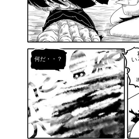
何だ・・？
い