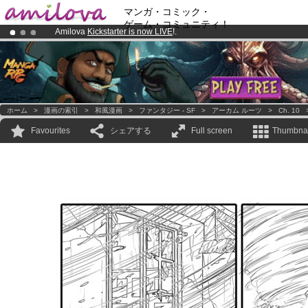
マンガ・コミック・
ゲーム・コミュニティ！
Amilova
Kickstarter is now LIVE
!.
Premium membership from
3.95 euros
per month !
Get membership
Already 100000
members
and 1000
comics & mangas!
.
ホーム
>
漫画の索引
>
和風漫画
>
ファンタジー - SF
>
アーカム ルーツ
>
Ch. 10
Favourites
シェアする
Full screen
Thumbnai