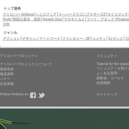
トップ漫画
アミロバー Amilova
ヘミスフィア
スーパードラゴンブラザーズZ
サイコマンテ
Profs
聖闘士星矢 黒戦
Angelic Kiss
ウサギとカメ
フード・アタック
Pirate
少年
ジャンル
アクション
デザイン／アートワーク
ファンタジー - SF
コメディ
ロマンス
アミロバープロジェクト
コミュニティ
Tutorial for the reade
アミロバープロジェクトについて
コミュニティを助け
報道発表
よくある質問
報道資料
経験値・ゴールド
バナー
利用期間
広告情報
Follow Amilova on
サイトマップ