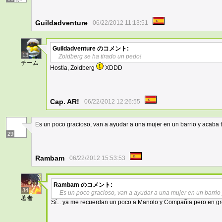
Guildadventure
06/22/2012 11:13:51
Guildadventure
のコメント:
13
Zoidberg se ha tirado un pedo!
チーム
Hostia, Zoidberg
XDDD
Cap. AR!
06/22/2012 12:26:55
Es un poco gracioso, van a ayudar a una mujer en un barrio y acaba t
29
Rambam
06/22/2012 15:53:53
Rambam
のコメント:
34
Es un poco gracioso, van a ayudar a una mujer en un barrio 
著者
Sí... ya me recuerdan un poco a Manolo y Compañia pero en 