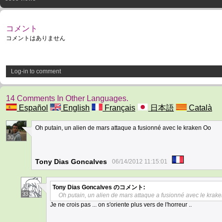
コメント
コメントはありません
Log-in to comment
14 Comments In Other Languages.
Español
English
Français
日本語
Català
Oh putain, un alien de mars attaque a fusionné avec le kraken Oo
30
Tony Dias Goncalves
06/14/2012 11:15:01
Tony Dias Goncalves
のコメント:
33
Oh putain, un alien de mars attaque a fusionné avec le krak
Je ne crois pas ... on s'oriente plus vers de l'horreur ..