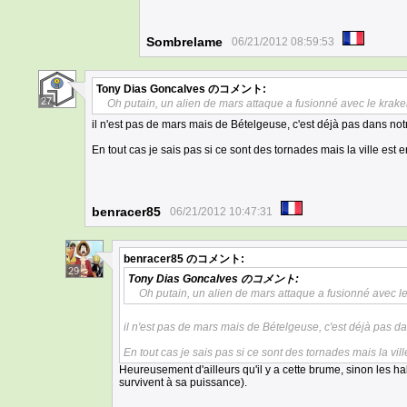
Sombrelame
06/21/2012 08:59:53
Tony Dias Goncalves
のコメント:
27
Oh putain, un alien de mars attaque a fusionné avec le krak
il n'est pas de mars mais de Bételgeuse, c'est déjà pas dans not
En tout cas je sais pas si ce sont des tornades mais la ville est 
benracer85
06/21/2012 10:47:31
benracer85
のコメント:
29
Tony Dias Goncalves
のコメント:
Oh putain, un alien de mars attaque a fusionné avec l
il n'est pas de mars mais de Bételgeuse, c'est déjà pas d
En tout cas je sais pas si ce sont des tornades mais la vil
Heureusement d'ailleurs qu'il y a cette brume, sinon les habi
survivent à sa puissance).