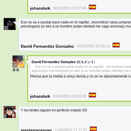
johandark
06/22/2012 15:57:48
Eso no va a ayudar para nada en el capital...reconstruir casa,comprar
psicologo(si yo veo a un hombre pulpo-deidad me cago encima)y m
17
David Fernandez Gonzalez
07/03/2012 23:38:14
David Fernandez Gonzalez
のコメント:
34
Eso no va a ayudar para nada en el capital...reconstruir cas
著者
algunos)el psicologo(si yo veo a un hombre pulpo-deidad m
Piensa que la niebla e smuy densa y no se ve absolutamente na
johandark
07/04/2012 00:31:08
Y los lentes siguen en perfecto estado XD
6
masterracenger
11/05/2012 21:11:57