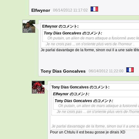
Elfwynor
06/14/2012 11:17:02
Elfwynor
のコメント:
30
Tony Dias Goncalves
のコメント:
Oh putain, un alien de mars attaque a fusionné avec l
Je ne crois pas ... on s'oriente plus vers de l'horreur ..
Je parlai davantage de la forme, sinon oui il a une sale tête
Tony Dias Goncalves
06/14/2012 11:22:00
Tony Dias Goncalves
のコメント:
16
Elfwynor
のコメント:
Tony Dias Goncalves
のコメント:
Oh putain, un alien de mars attaque a fusionné
Je ne crois pas ... on s'oriente plus vers de l'horre
Je parlai davantage de la forme, sinon oui il a une sa
Pour un Chtulu il est beau gosse je dirais XD