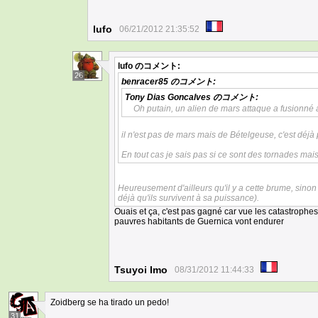
lufo
06/21/2012 21:35:52
lufo
のコメント:
26
benracer85
のコメント:
Tony Dias Goncalves
のコメント:
Oh putain, un alien de mars attaque a fusionné
il n'est pas de mars mais de Bételgeuse, c'est déjà
En tout cas je sais pas si ce sont des tornades mais
Heureusement d'ailleurs qu'il y a cette brume, sinon l
déjà qu'ils survivent à sa puissance).
Ouais et ça, c'est pas gagné car vue les catastrophe
pauvres habitants de Guernica vont endurer
Tsuyoi Imo
08/31/2012 11:44:33
Zoidberg se ha tirado un pedo!
31