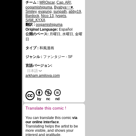
チーム :
MROscar
,
Cap. AR!
,
oogamishiguma
,
Byabya~~♥
,
Smiley
,
evajung
,
sunpath
,
abby19
,
Bardock
,
Nico 13
,
lysgris
,
SAM_KYXA
翻訳 :
oogamishiguma
Original Language:
Español
公開のペース:
月曜日, 水曜日, 金曜
日
タイプ :
和風漫画
ジャンル :
ファンタジー - SF
言語バージョン:
日本語
arkham.amilova.com
by
nc
nd
Translate this comic !
You can translate this comic
via
our online interface
.
Translating helps the artist to be
more visible, and shows your
interest and gratitude.