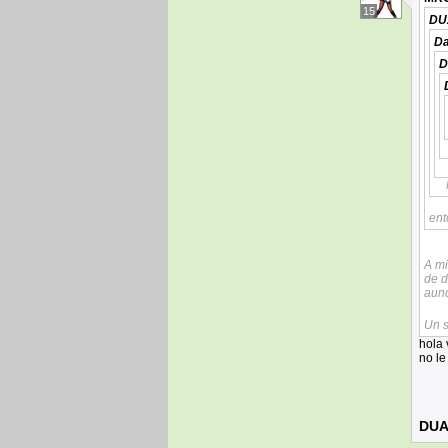
15
DU
Da
D
ent
A mi
de d
aunq
Un 
hola 
no le
DUA