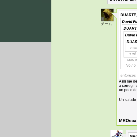
DUARTE
1
David F
チーム
DUART
David 
DUAR
esta
a mi
sois 
No no 
entonces 
A mi me de
a corregir
un poco de
Un saludo
MROsca
MRO