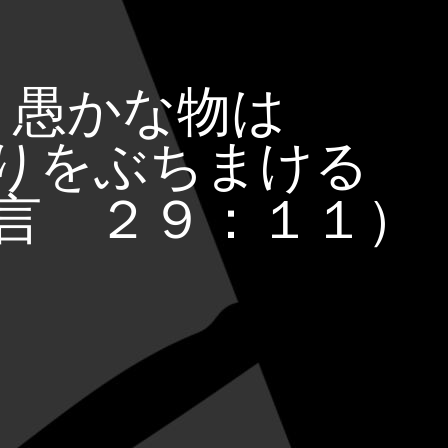
愚かな物は
りをぶちまける
言 ２９：１１）