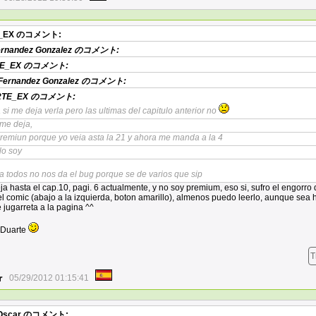
_EX
のコメント:
ernandez Gonzalez
のコメント:
E_EX
のコメント:
Fernandez Gonzalez
のコメント:
TE_EX
のコメント:
 si me deja verla pero las ultimas del capitulo anterior no
 me deja,
premiun porque yo veia asta la 21 y ahora me manda a la 4
lo soy
a todos no nos da el bug porque se de varios que sip
ja hasta el cap.10, pagi. 6 actualmente, y no soy premium, eso si, sufro el engorro 
 el comic (abajo a la izquierda, boton amarillo), almenos puedo leerlo, aunque sea
 jugarreta a la pagina ^^
 Duarte
T
r
05/29/2012 01:15:41
scar
のコメント: