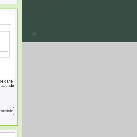
de darle
 haciendo
ranslate