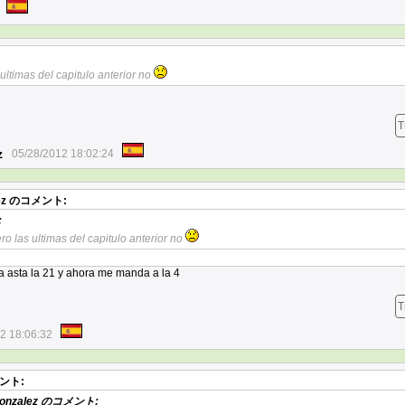
 ultimas del capitulo anterior no
T
z
05/28/2012 18:02:24
ez
のコメント:
:
ro las ultimas del capitulo anterior no
a asta la 21 y ahora me manda a la 4
T
2 18:06:32
ント:
onzalez
のコメント: