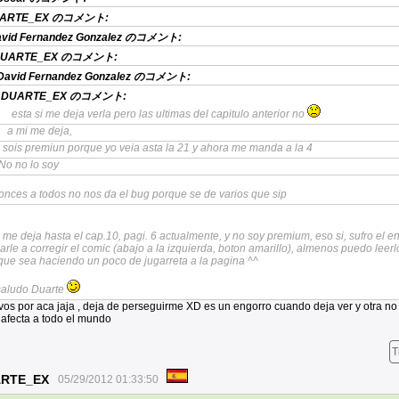
ARTE_EX
のコメント:
vid Fernandez Gonzalez
のコメント:
UARTE_EX
のコメント:
David Fernandez Gonzalez
のコメント:
DUARTE_EX
のコメント:
esta si me deja verla pero las ultimas del capitulo anterior no
a mi me deja,
sois premiun porque yo veia asta la 21 y ahora me manda a la 4
No no lo soy
onces a todos no nos da el bug porque se de varios que sip
 me deja hasta el cap.10, pagi. 6 actualmente, y no soy premium, eso si, sufro el e
arle a corregir el comic (abajo a la izquierda, boton amarillo), almenos puedo leerl
ue sea haciendo un poco de jugarreta a la pagina ^^
saludo Duarte
vos por aca jaja , deja de perseguirme XD es un engorro cuando deja ver y otra no 
 afecta a todo el mundo
T
RTE_EX
05/29/2012 01:33:50