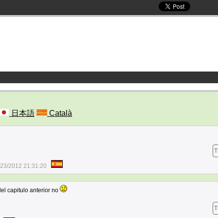
日本語
Català
T
/23/2012 21:31:20
del capitulo anterior no
T