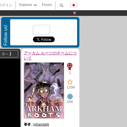
Explorer
Forum
ログイン
Follow us!
アーカム ルーツのチームにつ
次へ
いて
1
1208
184
著者 :
johandark