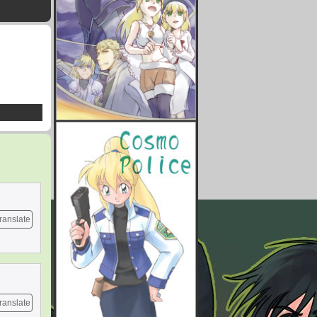
ranslate
ranslate