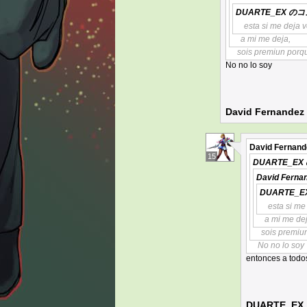
DUARTE_EX
のコ
esta si me deja v
a mi me deja,
sois premiun porqu
No no lo soy
David Fernandez
David Fernand
15
DUARTE_EX
David Ferna
DUARTE_E
esta si me
a mi me dej
sois premiu
No no lo soy
entonces a todo
DUARTE_EX