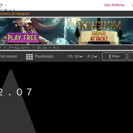
ク・
Join Amilova
ニティ！
comics & mangas!
.
os
per month !
Get membership now
F
>
アーカム ルーツ
>
Ch. 10
>
P. 1
Full screen
Thumbnails
Ch. 10
P. 1
Prev.
２．０７