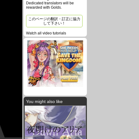
Dedicated translators will be
rewarded with Golds.
このページの翻訳・訂正に協力
して下さい！
Watch all video tutorials
You might also like