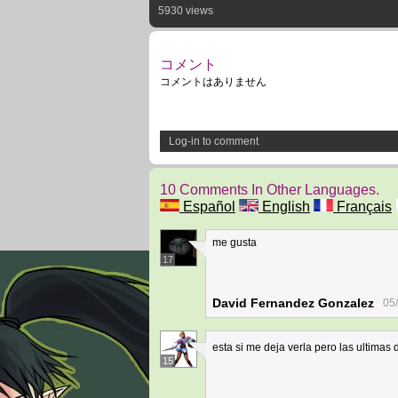
5930 views
コメント
コメントはありません
Log-in to comment
10 Comments In Other Languages.
Español
English
Français
me gusta
17
David Fernandez Gonzalez
05
esta si me deja verla pero las ultimas 
15