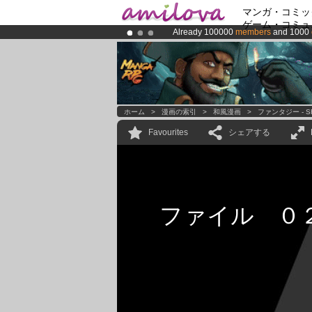
マンガ・コミッ
ゲーム・コミュ
Already 100000
members
and 1000
Premium membership from
3.95 eur
Amilova
Kickstarter is now LIVE
!.
ホーム
>
漫画の索引
>
和風漫画
>
ファンタジー - S
Favourites
シェアする
ファイル ０