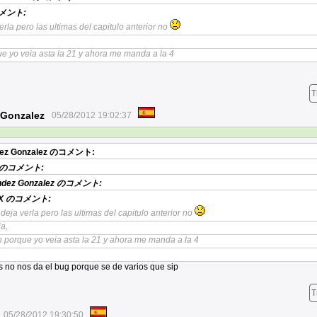
メント:
erla pero las ultimas del capitulo anterior no
e yo veia asta la 21 y ahora me manda a la 4
T
 Gonzalez
05/28/2012 19:02:37
ez Gonzalez
のコメント:
のコメント:
ndez Gonzalez
のコメント:
X
のコメント:
 deja verla pero las ultimas del capitulo anterior no
a,
n porque yo veia asta la 21 y ahora me manda a la 4
s no nos da el bug porque se de varios que sip
T
05/28/2012 19:30:50