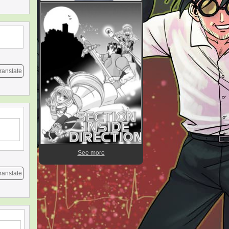
ranslate
See more
ranslate