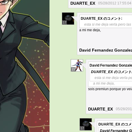
DUARTE_EX
05/28/2012 17:55:04
DUARTE_EX
のコメント:
17
esta si me deja verla pero las
a mi me deja,
David Fernandez Gonzale
David Fernandez Gonzal
15
DUARTE_EX
のコメント
esta si me deja verla pe
a mi me deja,
sois premiun porque yo vei
DUARTE_EX
05/28/201
DUARTE_EX
のコメ
17
David Fernandez G