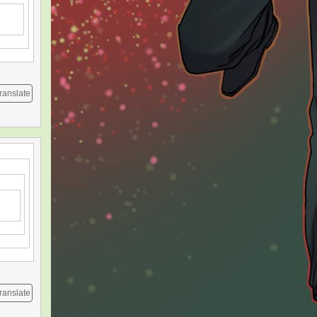
ranslate
ranslate