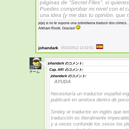
páginas de "Secret Files", si quieres
Puedes comprobar mi nivel con el ca
una idea (y me das tu opinión, que
jejej si no te supone una sobrefaena traducir dos cómics..
Arkham Roots. Gracias!
johandark
05/22/2012 12:42:52
johandark
のコメント:
13
Cap. AR!
のコメント:
チーム
johandark
のコメント:
AYUDA
Necesitaría un traductor español-ingl
publicaré en amilova dentro de poco
Smiley el traductor en inglés que te
traducción es literalmente impecable
y a veces confunde los sexos los pl