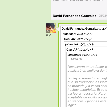
David Fernandez Gonzalez
05/22
David Fernandez Gonzalez
のコメ
34
johandark
のコメント:
著者
Cap. AR!
のコメント:
johandark
のコメント:
Cap. AR!
のコメント:
johandark
のコメント:
AYUDA
Necesitaría un traductor e
publicaré en amilova dent
Smiley el traductor en ing
que su traducción es lite
es precario y a veces conf
hechas españolas. Él se 
asi fuera necesario. Pero 
aceptable de inglés porq
en francés y japonés esta
inglés.