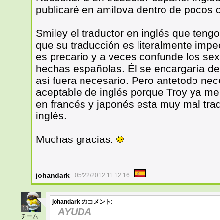
publicaré en amilova dentro de pocos d
Smiley el traductor en inglés que tengo
que su traducción es literalmente impe
es precario y a veces confunde los sexo
hechas españolas. Él se encargaría de
asi fuera necesario. Pero antetodo nece
aceptable de inglés porque Troy ya m
en francés y japonés esta muy mal tra
inglés.
Muchas gracias.
johandark
05/22/2012 11:12:16
johandark
のコメント:
13
AYUDA
チーム