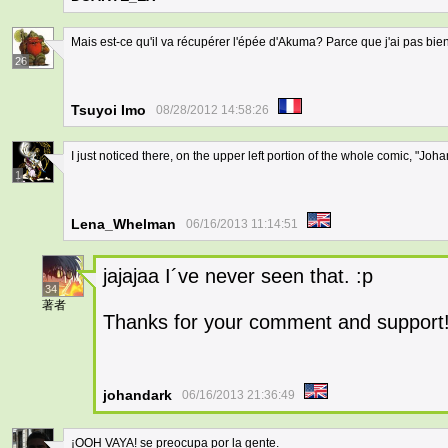
Mais est-ce qu'il va récupérer l'épée d'Akuma? Parce que j'ai pas bien v
26
Tsuyoi Imo
08/28/2012 14:58:26
I just noticed there, on the upper left portion of the whole comic, "Joh
1
Lena_Whelman
06/16/2013 11:14:51
jajajaa I´ve never seen that. :p
34
著者
Thanks for your comment and support
johandark
06/16/2013 21:36:49
¡OOH VAYA! se preocupa por la gente.