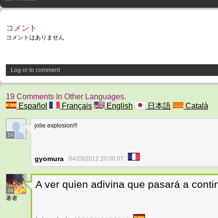
コメント
コメントはありません
Log-in to comment
19 Comments In Other Languages.
Español
Français
English
日本語
Català
jolie explosion!!!
16
gyomura
04/29/2012 20:08:07
A ver quien adivina que pasará a conti
34
著者