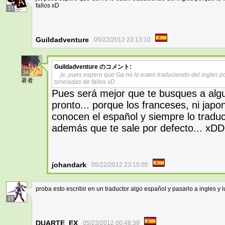
fallos xD
31
Guildadventure
05/22/2012 23:13:10
Guildadventure
のコメント:
34
je, pues espero que Ga no lo esten traduciendo del ingles p
著者
toneladas de fallos xD
Pues será mejor que te busques a alg
pronto... porque los franceses, ni japon
conocen el español y siempre lo traduc
además que te sale por defecto... xDD
johandark
05/22/2012 23:15:05
proba esto escribir en un traductor algo español y pasarlo a ingles y 
15
DUARTE_EX
05/23/2012 00:48:39