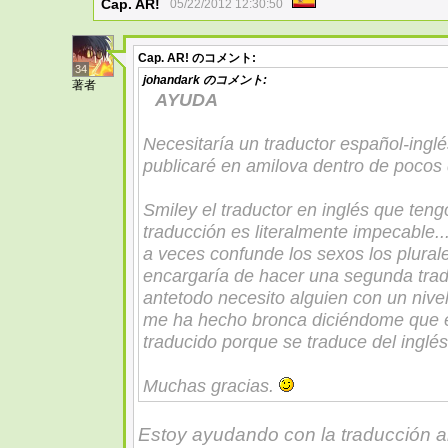
Cap. AR!
05/22/2012 12:30:50
Cap. AR!
のコメント:
34
johandark
のコメント:
著者
AYUDA
Necesitaría un traductor español-inglés
publicaré en amilova dentro de pocos 
Smiley el traductor en inglés que teng
traducción es literalmente impecable..
a veces confunde los sexos los plural
encargaría de hacer una segunda tradu
antetodo necesito alguien con un nive
me ha hecho bronca diciéndome que e
traducido porque se traduce del inglés
Muchas gracias.
Estoy ayudando con la traducción al