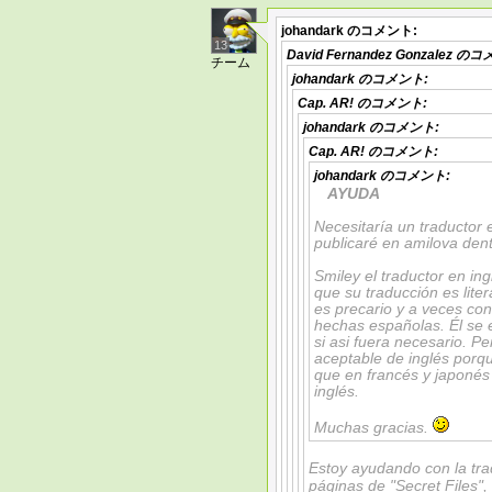
johandark
のコメント:
13
David Fernandez Gonzalez
のコメ
チーム
johandark
のコメント:
Cap. AR!
のコメント:
johandark
のコメント:
Cap. AR!
のコメント:
johandark
のコメント:
AYUDA
Necesitaría un traductor e
publicaré en amilova den
Smiley el traductor en in
que su traducción es lite
es precario y a veces con
hechas españolas. Él se 
si asi fuera necesario. P
aceptable de inglés por
que en francés y japonés
inglés.
Muchas gracias.
Estoy ayudando con la trad
páginas de "Secret Files", 