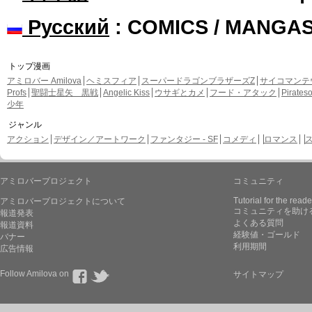
Русский
: COMICS / MANGA
トップ漫画
アミロバー Amilova
ヘミスフィア
スーパードラゴンブラザーズZ
サイコマンテ
Profs
聖闘士星矢 黒戦
Angelic Kiss
ウサギとカメ
フード・アタック
Pirate
少年
ジャンル
アクション
デザイン／アートワーク
ファンタジー - SF
コメディ
ロマンス
アミロバープロジェクト
コミュニティ
Tutorial for the reade
アミロバープロジェクトについて
コミュニティを助け
報道発表
よくある質問
報道資料
経験値・ゴールド
バナー
利用期間
広告情報
Follow Amilova on
サイトマップ