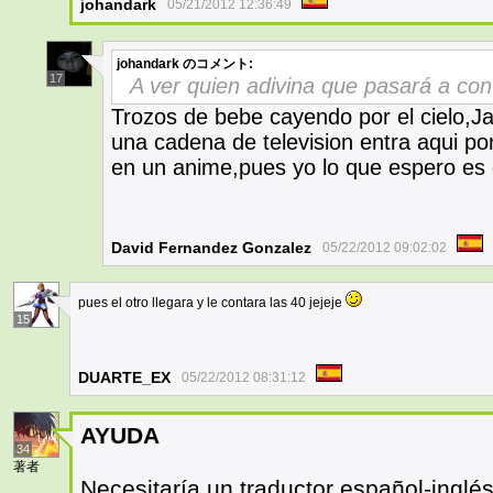
johandark
05/21/2012 12:36:49
johandark
のコメント:
17
A ver quien adivina que pasará a cont
Trozos de bebe cayendo por el cielo,J
una cadena de television entra aqui por
en un anime,pues yo lo que espero es q
David Fernandez Gonzalez
05/22/2012 09:02:02
pues el otro llegara y le contara las 40 jejeje
15
DUARTE_EX
05/22/2012 08:31:12
AYUDA
34
著者
Necesitaría un traductor español-inglés.