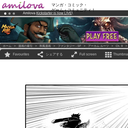
マンガ・コミック・
ゲーム・コミュニティ！
Amilova
Kickstarter is now LIVE
!.
Already 100000
members
and 1000
comics & mangas!
.
Premium membership from
3.95 euros
per month !
Get membership
ホーム
>
漫画の索引
>
和風漫画
>
ファンタジー - SF
>
アーカム ルーツ
>
Ch. 9
Favourites
シェアする
Full screen
Thumbnai