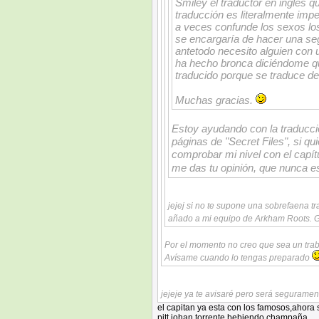
Smiley el traductor en inglés q
traducción es literalmente impe
a veces confunde los sexos los
se encargaría de hacer una seg
antetodo necesito alguien con 
ha hecho bronca diciéndome q
traducido porque se traduce del
Muchas gracias.
Estoy ayudando con la traducció
páginas de "Secret Files", si qu
comprobar mi nivel con el capít
me das tu opinión, que nunca 
jejej si no te supone una sobrefaena tr
añado a mi equipo de Arkham Roots. G
Por el momento no creo que sea un tr
Avísame cuando lo tengas preparado
jejeje ya te avisaré pero será seguramen
el capitan ya esta con los famosos,ahora s
pitt,johan,torrente bebiendo champaña