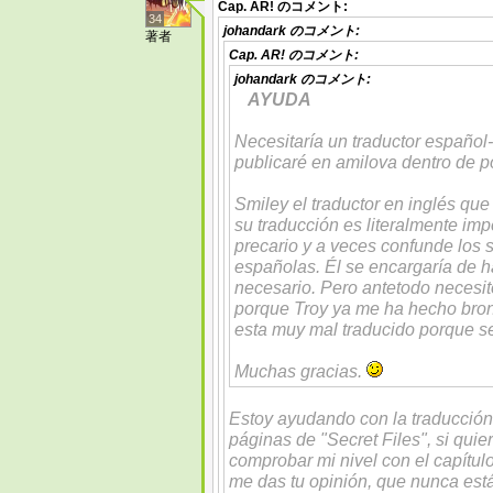
Cap. AR!
のコメント:
34
johandark
のコメント:
著者
Cap. AR!
のコメント:
johandark
のコメント:
AYUDA
Necesitaría un traductor español-i
publicaré en amilova dentro de p
Smiley el traductor en inglés que
su traducción es literalmente imp
precario y a veces confunde los s
españolas. Él se encargaría de h
necesario. Pero antetodo necesit
porque Troy ya me ha hecho bro
esta muy mal traducido porque se
Muchas gracias.
Estoy ayudando con la traducción 
páginas de "Secret Files", si quie
comprobar mi nivel con el capítul
me das tu opinión, que nunca est