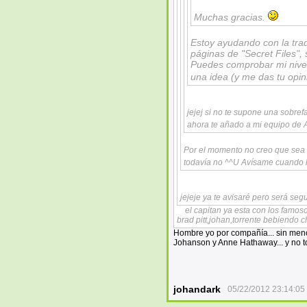
Muchas gracias.
Estoy ayudando con la trad
páginas de "Secret Files", 
Puedes comprobar mi nivel 
una idea (y me das tu opi
jejej si no te supone una sobref
ahora te añado a mi equipo de 
Por el momento no creo que sea
todavía no ^^U Avísame cuando 
jejeje ya te avisaré pero será se
el capitan ya esta con los famoso
brad pitt,johan,torrente bebiendo
Hombre yo por compañía... sin menosp
Johanson y Anne Hathaway... y no t
johandark
05/22/2012 23:14:05