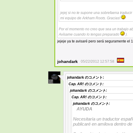
jejej si no te supone una sobrefaena traducir
mi equipo de Arkham Roots. Gracias!
Por el momento no creo que sea un trabajo 
Avísame cuando lo tengas preparado
).
jejeje ya te avisaré pero será seguramente el 
johandark
05/22/2012 12:57:58
johandark
のコメント:
17
Cap. AR!
のコメント:
johandark
のコメント:
Cap. AR!
のコメント:
johandark
のコメント:
AYUDA
Necesitaría un traductor españo
publicaré en amilova dentro de