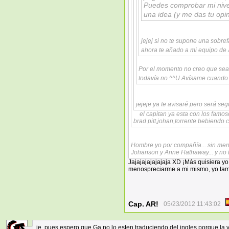
Puedes comprobar mi nivel
una idea (y me das tu opi
jejej si no te supone una sobre
ahora te añado a mi equipo de
Por el momento no creo que se
todavía no ^^U Avísame cuando
jejeje ya te avisaré pero será se
el capitan ya esta con los famos
brad pitt,johan,torrente bebiend
Hombre yo por compañía... sin menos
Johanson y Anne Hathaway... y no 
Jajajajajajajaja XD ¡Más quisiera yo
menospreciarme a mi mismo, yo tamb
Cap. AR!
05/23/2012 11:43:02
je, pues espero que Ga no lo esten traduciendo del ingles porque la 