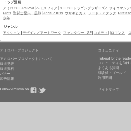
トップ漫画
アミロバー Amilova
ヘミスフィア
スーパードラゴンブラザーズZ
サイコマンテ
Profs
聖闘士星矢 黒戦
Angelic Kiss
ウサギとカメ
フード・アタック
Pirate
少年
ジャンル
アクション
デザイン／アートワーク
ファンタジー - SF
コメディ
ロマンス
アミロバープロジェクト
コミュニティ
Tutorial for the reade
アミロバープロジェクトについて
コミュニティを助け
報道発表
よくある質問
報道資料
経験値・ゴールド
バナー
利用期間
広告情報
Follow Amilova on
サイトマップ