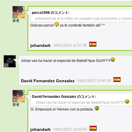
parca1998
のコメント:
34
johandark ya vi tu video en youtube esta buenisimo y comen
著者
Grácias parca!
ya te contesté tambén allí ^^
johandark
04/21/2012 11:37:38
Johan vas ha hacer el especial de Babidi?que GUAYYY
17
David Fernandez Gonzalez
04/21/2012 13:42:29
David Fernandez Gonzalez
のコメント:
34
Johan vas ha hacer el especial de Babidi?que GUAYYY
著者
Sí. Empezará el Viernes con la portada.
johandark
04/21/2012 19:32:56