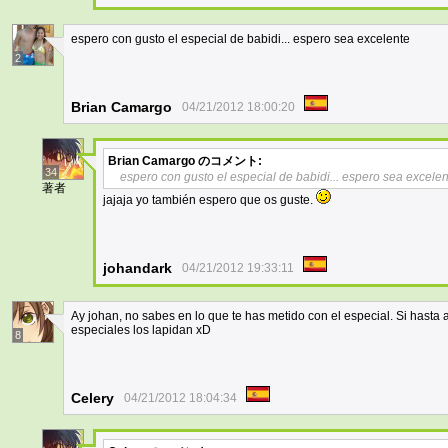
espero con gusto el especial de babidi... espero sea excelente
2
Brian Camargo
04/21/2012 18:00:20
Brian Camargo
のコメント:
34
espero con gusto el especial de babidi... espero sea excele
著者
jajaja yo también espero que os guste.
johandark
04/21/2012 19:33:11
Ay johan, no sabes en lo que te has metido con el especial. Si hasta 
especiales los lapidan xD
8
Celery
04/21/2012 18:04:34