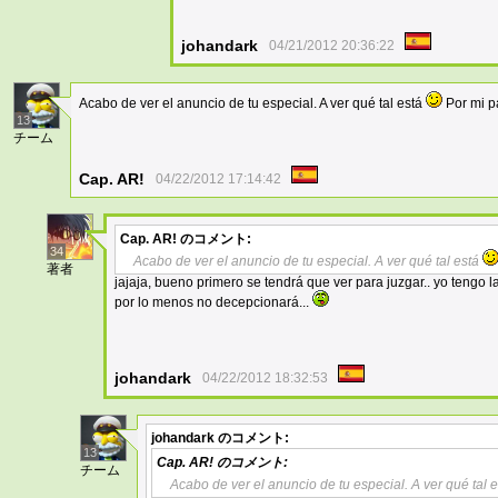
johandark
04/21/2012 20:36:22
Acabo de ver el anuncio de tu especial. A ver qué tal está
Por mi pa
13
チーム
Cap. AR!
04/22/2012 17:14:42
Cap. AR!
のコメント:
34
Acabo de ver el anuncio de tu especial. A ver qué tal está
著者
jajaja, bueno primero se tendrá que ver para juzgar.. yo tengo l
por lo menos no decepcionará...
johandark
04/22/2012 18:32:53
johandark
のコメント:
13
Cap. AR!
のコメント:
チーム
Acabo de ver el anuncio de tu especial. A ver qué tal 