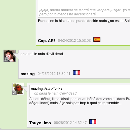
jajaja, bueno primero se tendrá que ver para juzgar.. yo t
pero por lo menos no decepcionará...
Bueno, en la historia no puedo decirte nada ¿no es de Sa
Cap. AR!
04/24/2012 15:53:03
on dirait le nain d'evil dead.
23
mazing
04/23/2012 18:39:41
mazing
のコメント:
26
on dirait le nain d'evil dead.
Au tout début, il me faisait penser au bébé des zombies dans B
dégoulinant) mais là je sais pas trop à quoi ça ressemble...
Tsuyoi Imo
08/28/2012 14:32:47