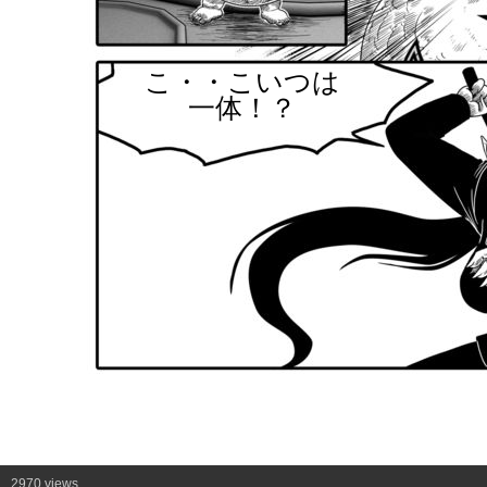
こ・・こいつは
一体！？
2970 views