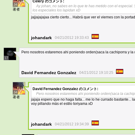
Celery
のコメント:
34
Ay johan, no sabes en lo que te has metido con el especial.
著者
los especiales los lapidan xD
jajjajajajaa cierto cierto... Habrá que ver el viernes con la por
johandark
04/21/2012 19:33:43
Pero nosotros estaremos ahi poniendo orden(saca la cachiporra y 
17
David Fernandez Gonzalez
04/21/2012 19:10:25
David Fernandez Gonzalez
のコメント:
34
Pero nosotros estaremos ahi poniendo orden(saca la cachi
著者
jajaja espero que no haga falta... me lo he currado bastante... l
voy pillando más el estilo toriyama xD
johandark
04/21/2012 19:34:39