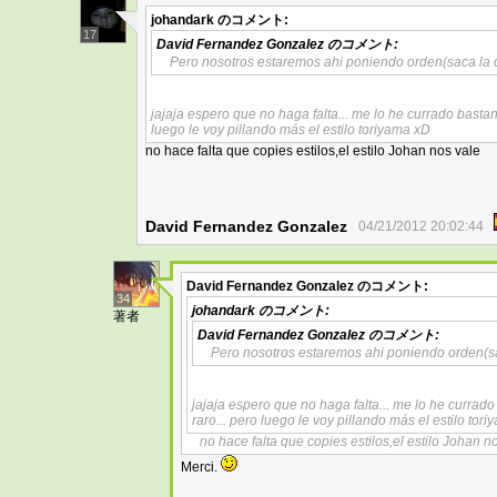
johandark
のコメント:
17
David Fernandez Gonzalez
のコメント:
Pero nosotros estaremos ahi poniendo orden(saca la
jajaja espero que no haga falta... me lo he currado bastant
luego le voy pillando más el estilo toriyama xD
no hace falta que copies estilos,el estilo Johan nos vale
David Fernandez Gonzalez
04/21/2012 20:02:44
David Fernandez Gonzalez
のコメント:
34
johandark
のコメント:
著者
David Fernandez Gonzalez
のコメント:
Pero nosotros estaremos ahi poniendo orden(s
jajaja espero que no haga falta... me lo he currado
raro... pero luego le voy pillando más el estilo tor
no hace falta que copies estilos,el estilo Johan n
Merci.