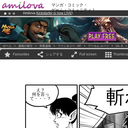
マンガ・コミック・
ゲーム・コミュニティ！
Amilova
Kickstarter is now LIVE
!.
Already 100000
members
and 1000
comics & mangas!
.
Premium membership from
3.95 euros
per month !
Get membership
ホーム
>
漫画の索引
>
和風漫画
>
ファンタジー - SF
>
アーカム ルーツ
>
Ch. 8
Favourites
シェアする
Full screen
Thumbnai
斬
え？
何を言っ
て・・・？