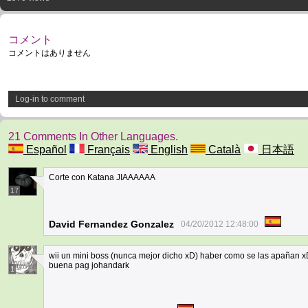
コメント
コメントはありません
Log-in to comment
21 Comments In Other Languages.
Español
Français
English
Català
日本語
Corte con Katana JIAAAAAA
17
David Fernandez Gonzalez
04/20/2012 12:48:00
wii un mini boss (nunca mejor dicho xD) haber como se las apañan 
buena pag johandark
1