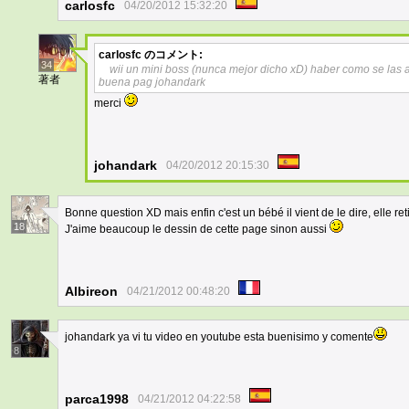
carlosfc
04/20/2012 15:32:20
carlosfc
のコメント:
34
wii un mini boss (nunca mejor dicho xD) haber como se las
著者
buena pag johandark
merci
johandark
04/20/2012 20:15:30
Bonne question XD mais enfin c'est un bébé il vient de le dire, elle r
18
J'aime beaucoup le dessin de cette page sinon aussi
Albireon
04/21/2012 00:48:20
johandark ya vi tu video en youtube esta buenisimo y comente
8
parca1998
04/21/2012 04:22:58