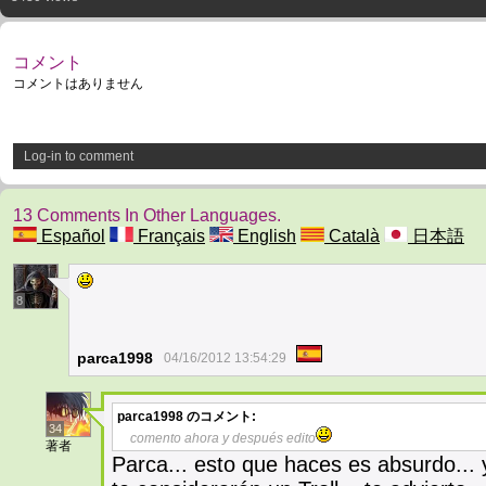
コメント
コメントはありません
Log-in to comment
13 Comments In Other Languages.
Español
Français
English
Català
日本語
8
parca1998
04/16/2012 13:54:29
parca1998
のコメント:
34
comento ahora y después edito
著者
Parca... esto que haces es absurdo... 