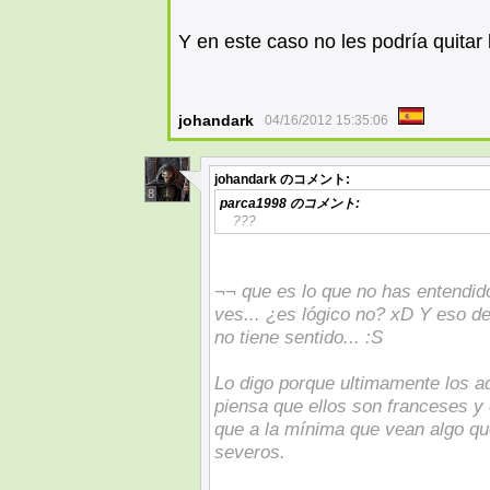
Y en este caso no les podría quitar l
johandark
04/16/2012 15:35:06
johandark
のコメント:
8
parca1998
のコメント:
???
¬¬ que es lo que no has entendi
ves... ¿es lógico no? xD Y eso de 
no tiene sentido... :S
Lo digo porque ultimamente los a
piensa que ellos son franceses y 
que a la mínima que vean algo qu
severos.