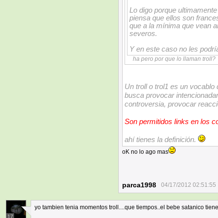
Lo digo porque ultimamente
piensa que ellos son france
que a la mínima que vean al
severos.
Y en este caso no les podría 
ha pero por que lo llaman troll?
Un troll o trol1 es un vocabl
busca provocar intencionadam
controversia, provocar reacc
Son permitidos links en los 
ahí tienes la definición.
oK no lo ago mas
parca1998
04/17/2012 02:51:55
yo tambien tenia momentos troll....que tiempos..el bebe satanico tien
17