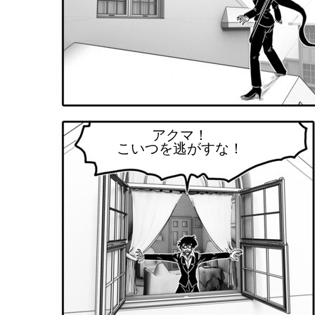
アクマ！
こいつを逃がすな！