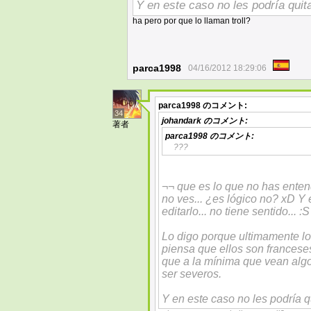
Y en este caso no les podría quita
ha pero por que lo llaman troll?
parca1998
04/16/2012 18:29:06
parca1998
のコメント:
34
johandark
のコメント:
著者
parca1998
のコメント:
???
¬¬ que es lo que no has ente
no ves... ¿es lógico no? xD Y 
editarlo... no tiene sentido... :S
Lo digo porque ultimamente l
piensa que ellos son franceses
que a la mínima que vean algo
ser severos.
Y en este caso no les podría qu