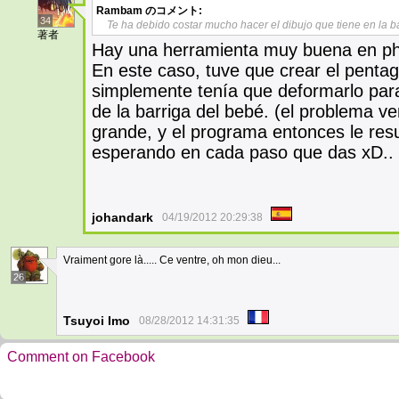
Rambam
のコメント:
34
Te ha debido costar mucho hacer el dibujo que tiene en la b
著者
Hay una herramienta muy buena en ph
En este caso, tuve que crear el pentag
simplemente tenía que deformarlo para
de la barriga del bebé. (el problema 
grande, y el programa entonces le resul
esperando en cada paso que das xD.. pe
johandark
04/19/2012 20:29:38
Vraiment gore là..... Ce ventre, oh mon dieu...
26
Tsuyoi Imo
08/28/2012 14:31:35
Comment on Facebook