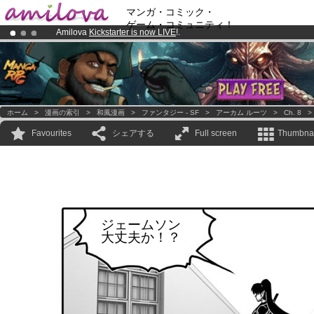
マンガ・コミック・
ゲーム・コミュニティ！
Amilova
Kickstarter is now LIVE
!.
Already 100000
members
and 1000
comics & mangas!
.
Premium membership from
3.95 euros
per month !
Get membership
ホーム
>
漫画の索引
>
和風漫画
>
ファンタジー - SF
>
アーカム ルーツ
>
Ch. 8
Favourites
シェアする
Full screen
Thumbnai
ジェームソン
大丈夫か！？