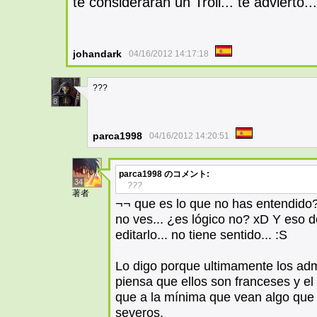
te considerarán un Troll... te advierto...
johandark
04/16/2012 14:17:18
???
8
parca1998
04/16/2012 14:20:51
parca1998
のコメント:
34
???
著者
¬¬ que es lo que no has entendid
no ves... ¿es lógico no? xD Y eso d
editarlo... no tiene sentido... :S
Lo digo porque ultimamente los ad
piensa que ellos son franceses y el
que a la mínima que vean algo que 
severos.