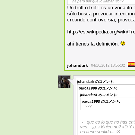
ha pero por que lo llaman troll?
Un troll o trol1 es un vocablo
sólo busca provocar intencion
creando controversia, provoca
http://es.wikipedia.org/wiki/Tro
ahí tienes la definición.
johandark
04/16/2012 18:55:32
johandark
のコメント:
8
parca1998
のコメント:
johandark
のコメント:
parca1998
のコメント:
???
¬¬ que es lo que no has en
ves... ¿es lógico no? xD Y e
no tiene sentido... :S