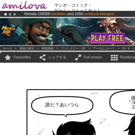
マンガ・コミック・
ゲーム・コミュニティ！
Already 100000
members
and 1000
comics & mangas!
.
Premium membership from
3.95 euros
per month !
Get membership
Amilova
Kickstarter is now LIVE
!.
ホーム
>
漫画の索引
>
和風漫画
>
ファンタジー - SF
>
アーカム ルーツ
>
Ch. 6
Favourites
シェアする
Full screen
Thumbnai
『
誰だ？あいつら