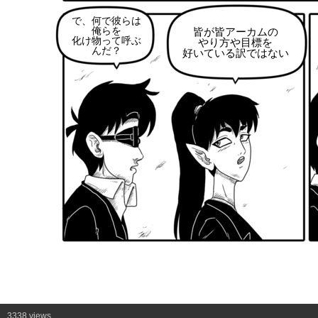
で、何で彼らは
俺らを
皆が皆アーカムの
化け物って呼ぶ
やり方や目標を
んだ？
好いている訳ではない
3338 views