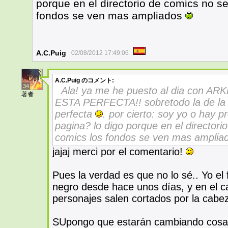
porque en el directorio de comics no s
fondos se ven mas ampliados
A.C.Puig
02/08/2012 17:49:06
A.C.Puig
のコメント:
34
Ala! ya me he puesto al dia con AR
著者
ESTA PERFECTA!! sobretodo la de la 
perfecta
. por cierto: soy yo o hay 
pagina? lo digo porque en el directori
comics los fondos se ven mas ampli
jajaj merci por el comentario!
Pues la verdad es que no lo sé.. Yo el 
negro desde hace unos días, y en el c
personajes salen cortados por la cabez
SUpongo que estarán cambiando cosas.