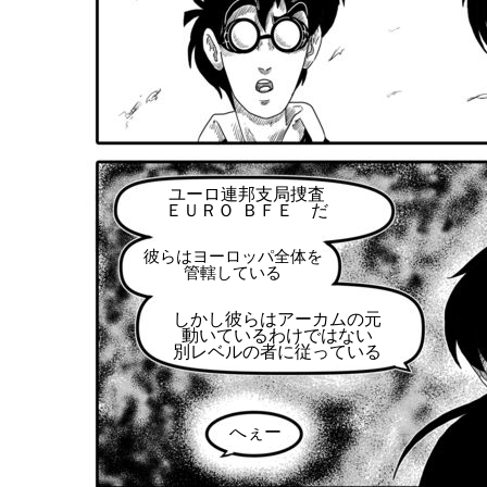
ユーロ連邦支局捜査
ＥＵＲＯ ＢＦＥ だ
彼らはヨーロッパ全体を
管轄している
しかし彼らはアーカムの元
動いているわけではない
別レベルの者に従っている
へぇー