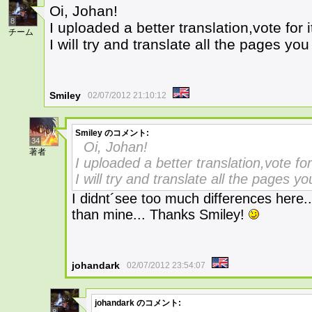
Oi, Johan!
8
I uploaded a better translation,vote for it
チーム
I will try and translate all the pages y
Smiley
02/07/2012 21:10:12
Smiley
のコメント:
34
Oi, Johan!
著者
I uploaded a better translation,vote for 
I will try and translate all the pages 
I didnt´see too much differences here... 
than mine... Thanks Smiley!
johandark
02/07/2012 23:54:07
johandark
のコメント: