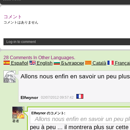
コメント
コメントはありません
Log-in to comment
28 Comments In Other Languages.
Español
English
Български
Català
França
Allons nous enfin en savoir un peu plus
33
Elfwynor
02/07/2012 09:57:42
Elfwynor
のコメント:
34
Allons nous enfin en savoir un peu pl
著者
peu à peu ... il montrera plus sur cette