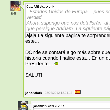
Cap. AR!
のコメント:
34
Estados Unidos de Europa... pues no
著者
verdad.
Ahora supongo que nos detallarán, al 
que persigue Arkham. La siguiente p
jajaja La siguiente página te sorprend
este...
DOnde se contará algo más sobre que 
historia cuando finalice esta... En un 
Presidente...
SALUT!
johandark
02/08/2012 12:21:13
johandark
のコメント:
13