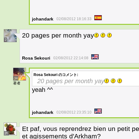
johandark
02/08/2012 18:16:33
20 pages per month yay
2
Rosa Sekouri
02/08/2012 22:14:08
Rosa Sekouri
のコメント:
34
20 pages per month yay
著者
yeah ^^
johandark
02/08/2012 23:35:10
Et paf, vous reprendrez bien un petit p
26
et agissements d'Arkham?