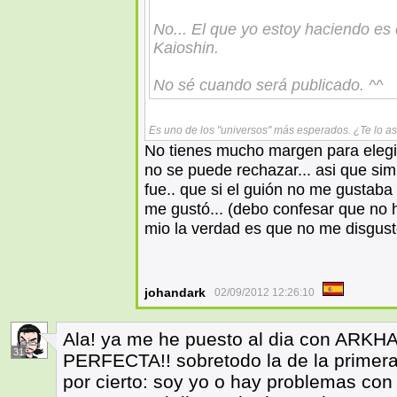
No... El que yo estoy haciendo es 
Kaioshin.
No sé cuando será publicado. ^^
Es uno de los "universos" más esperados. ¿Te lo a
No tienes mucho margen para elegir.
no se puede rechazar... asi que si
fue.. que si el guión no me gustaba 
me gustó... (debo confesar que no h
mio la verdad es que no me disgust
johandark
02/09/2012 12:26:10
Ala! ya me he puesto al dia con ARK
31
PERFECTA!! sobretodo la de la primera
por cierto: soy yo o hay problemas con 