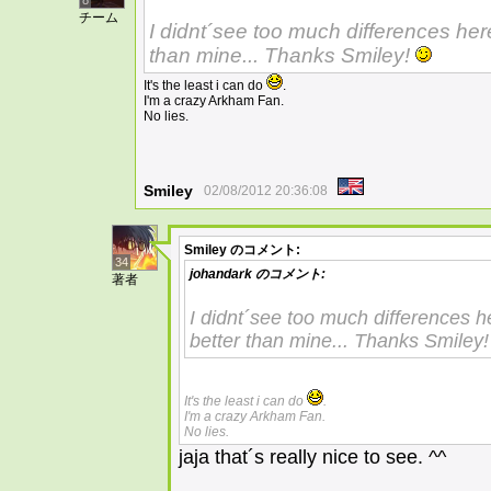
8
チーム
I didnt´see too much differences here..
than mine... Thanks Smiley!
It's the least i can do
.
I'm a crazy Arkham Fan.
No lies.
Smiley
02/08/2012 20:36:08
Smiley
のコメント:
34
johandark
のコメント:
著者
I didnt´see too much differences here
better than mine... Thanks Smiley
It's the least i can do
.
I'm a crazy Arkham Fan.
No lies.
jaja that´s really nice to see. ^^