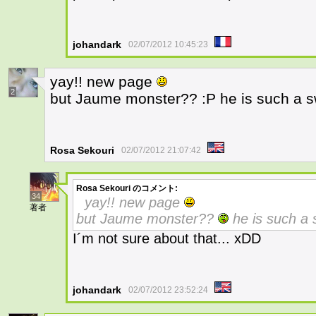
johandark
02/07/2012 10:45:23
yay!! new page
2
but Jaume monster?? :P he is such a s
Rosa Sekouri
02/07/2012 21:07:42
Rosa Sekouri
のコメント:
34
yay!! new page
著者
but Jaume monster??
he is such a
I´m not sure about that... xDD
johandark
02/07/2012 23:52:24