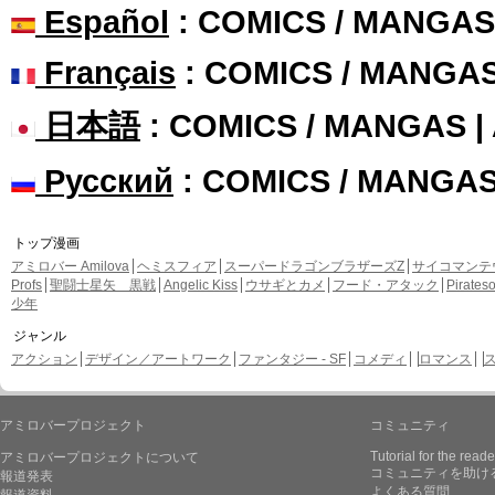
Español
: COMICS / MANGAS
Français
: COMICS / MANGA
日本語
: COMICS / MANGAS 
Русский
: COMICS / MANGA
トップ漫画
アミロバー Amilova
ヘミスフィア
スーパードラゴンブラザーズZ
サイコマンテ
Profs
聖闘士星矢 黒戦
Angelic Kiss
ウサギとカメ
フード・アタック
Pirate
少年
ジャンル
アクション
デザイン／アートワーク
ファンタジー - SF
コメディ
ロマンス
アミロバープロジェクト
コミュニティ
Tutorial for the reade
アミロバープロジェクトについて
コミュニティを助け
報道発表
よくある質問