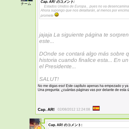
Cap. AR!
のコメント:
チーム
Estados Unidos de Europa... pues no va desencaminad
Ahora supongo que nos detallarán, al menos por encima,
promete
jajaja La siguiente página te sorpre
este...
DOnde se contará algo más sobre qu
historia cuando finalice esta... En 
el Presidente...
SALUT!
No me digas eso! Este capítulo apenas ha empezado y ya 
Una pregunta: ¿cuántas páginas vas por delante de esta 
Cap. AR!
02/08/2012 12:24:08
Cap. AR!
のコメント:
34