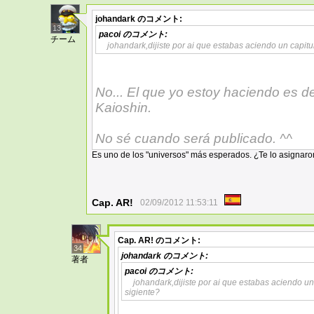
johandark
のコメント:
13
pacoi
のコメント:
チーム
johandark,dijiste por ai que estabas aciendo un capitu
No... El que yo estoy haciendo es de
Kaioshin.
No sé cuando será publicado. ^^
Es uno de los "universos" más esperados. ¿Te lo asignaro
Cap. AR!
02/09/2012 11:53:11
Cap. AR!
のコメント:
34
johandark
のコメント:
著者
pacoi
のコメント:
johandark,dijiste por ai que estabas aciendo un
sigiente?