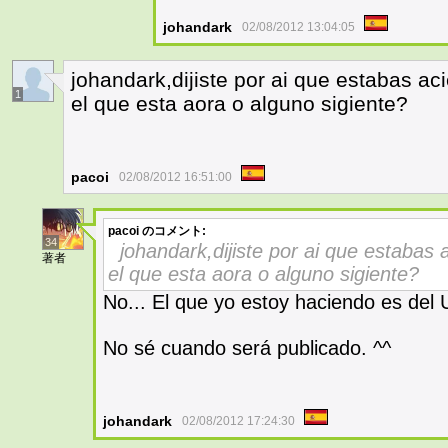
johandark
02/08/2012 13:04:05
johandark,dijiste por ai que estabas ac
1
el que esta aora o alguno sigiente?
pacoi
02/08/2012 16:51:00
pacoi
のコメント:
34
johandark,dijiste por ai que estabas 
著者
el que esta aora o alguno sigiente?
No... El que yo estoy haciendo es del U
No sé cuando será publicado. ^^
johandark
02/08/2012 17:24:30