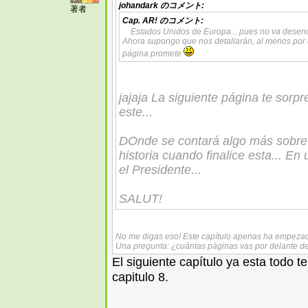
johandark
のコメント:
著者
Cap. AR!
のコメント:
Estados Unidos de Europa... pues no va desenc
Ahora supongo que nos detallarán, al menos por 
página promete
jajaja La siguiente página te sorp
este...
DOnde se contará algo más sobre 
historia cuando finalice esta... E
el Presidente...
SALUT!
No me digas eso! Este capítulo apenas ha empezado
Una pregunta: ¿cuántas páginas vas por delante de
El siguiente capítulo ya esta todo 
capitulo 8.