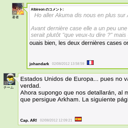
Albireon
のコメント:
34
Ho aller Akuma dis nous en plus su
著者
Avant dernière case elle a un peu une 
serait plutôt "que veux-tu dire ?" ma
ouais bien, les deux dernières cases ont
johandark
02/08/2012 13:58:59
Estados Unidos de Europa... pues no v
13
verdad.
チーム
Ahora supongo que nos detallarán, al 
que persigue Arkham. La siguiente pá
Cap. AR!
02/08/2012 12:09:21