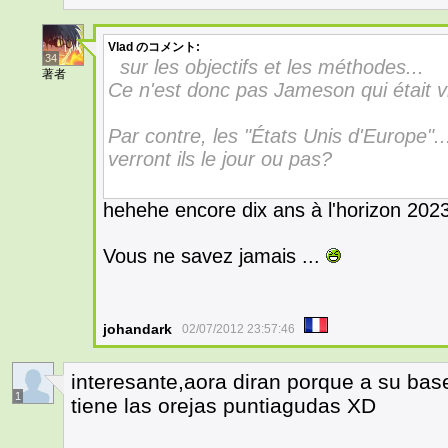
Vlad
のコメント:
34
sur les objectifs et les méthodes...
著者
Ce n'est donc pas Jameson qui était v
Par contre, les "États Unis d'Europe"...
verront ils le jour ou pas?
hehehe encore dix ans à l'horizon 2023
Vous ne savez jamais ...
johandark
02/07/2012 23:57:46
interesante,aora diran porque a su base 
1
tiene las orejas puntiagudas XD