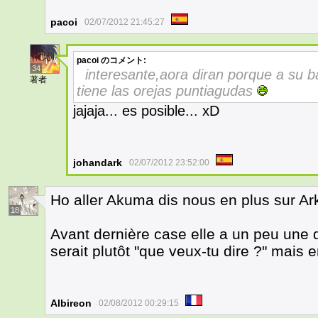
pacoi
02/07/2012 21:45:27
pacoi
のコメント:
34
interesante,aora diran porque a su ba
著者
tiene las orejas puntiagudas
jajaja... es posible... xD
johandark
02/07/2012 23:52:00
Ho aller Akuma dis nous en plus sur 
18
Avant dernière case elle a un peu une d
serait plutôt "que veux-tu dire ?" mais
Albireon
02/08/2012 00:29:15