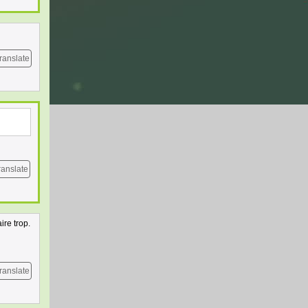
ranslate
ranslate
ire trop.
ranslate