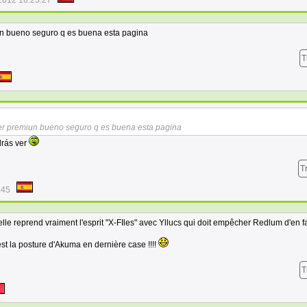
2012 16:23:27
un bueno seguro q es buena esta pagina
T
ser premiun bueno seguro q es buena esta pagina
drás ver
T
:45
le reprend vraiment l'esprit "X-FIles" avec Yllucs qui doit empêcher Redlum d'en fa
est la posture d'Akuma en dernière case !!!!
T