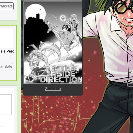
ranslate
jeje Pero
ranslate
See more
..