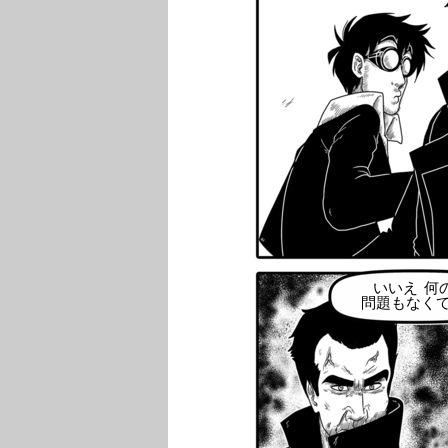
いいえ 何
問題もなく