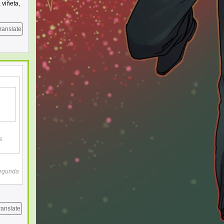
 viñeta,
ranslate
e
segunda
ranslate