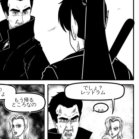
でしょ？
の
レッドラム
てよ
もう帰る
ところなの
・・・
ああ