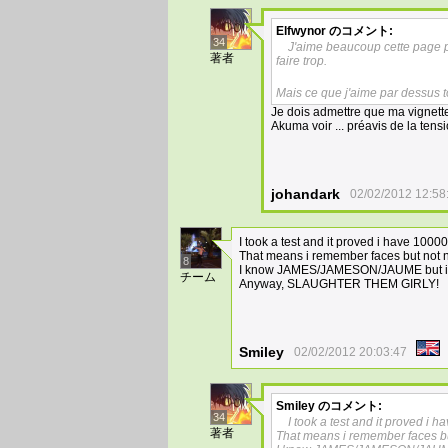
Elfwynor
のコメント:
34
J'aime beaucoup cette page pa
著者
faire trop.
Mais ce que j'aime par dessus to
Je dois admettre que ma vignette 
Akuma voir ... préavis de la tensi
johandark
02/02/2012 12:58
I took a test and it proved i have 
That means i remember faces but not
8
I know JAMES/JAMESON/JAUME but i alw
チーム
Anyway, SLAUGHTER THEM GIRLY!
Smiley
02/02/2012 20:03:47
Smiley
のコメント:
34
I took a test and it proved
著者
That means i remember faces b