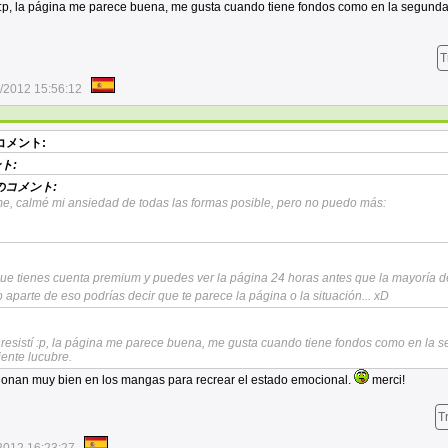
tí :p, la página me parece buena, me gusta cuando tiene fondos como en la segunda
T
/2012 15:56:12
コメント:
ト:
のコメント:
rme, calmé mi ansiedad de todas las formas posible, pero no puedo más:
que tienes cuenta premium y puedes ver la página 24 horas antes que la mayoría d
 aparte de eso podrías decir que te parece la página o la situación... xD
 resistí :p, la página me parece buena, me gusta cuando tiene fondos como en la 
iente lucubre.
cionan muy bien en los mangas para recrear el estado emocional.
merci!
T