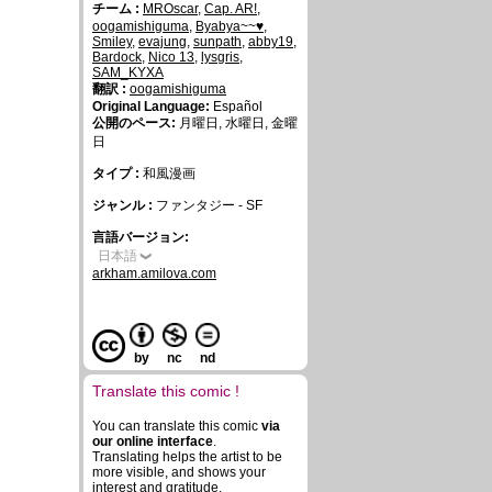
チーム :
MROscar
,
Cap. AR!
,
oogamishiguma
,
Byabya~~♥
,
Smiley
,
evajung
,
sunpath
,
abby19
,
Bardock
,
Nico 13
,
lysgris
,
SAM_KYXA
翻訳 :
oogamishiguma
Original Language:
Español
公開のペース:
月曜日, 水曜日, 金曜
日
タイプ :
和風漫画
ジャンル :
ファンタジー - SF
言語バージョン:
日本語
arkham.amilova.com
by
nc
nd
Translate this comic !
You can translate this comic
via
our online interface
.
Translating helps the artist to be
more visible, and shows your
interest and gratitude.