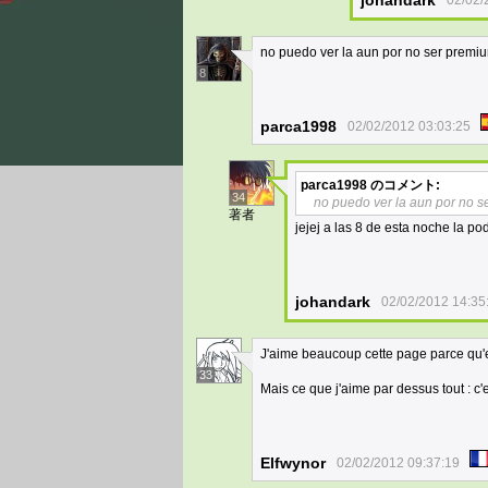
johandark
02/02/
no puedo ver la aun por no ser premi
8
parca1998
02/02/2012 03:03:25
parca1998
のコメント:
34
no puedo ver la aun por no 
著者
jejej a las 8 de esta noche la po
johandark
02/02/2012 14:35
J'aime beaucoup cette page parce qu'el
33
Mais ce que j'aime par dessus tout : c'
Elfwynor
02/02/2012 09:37:19