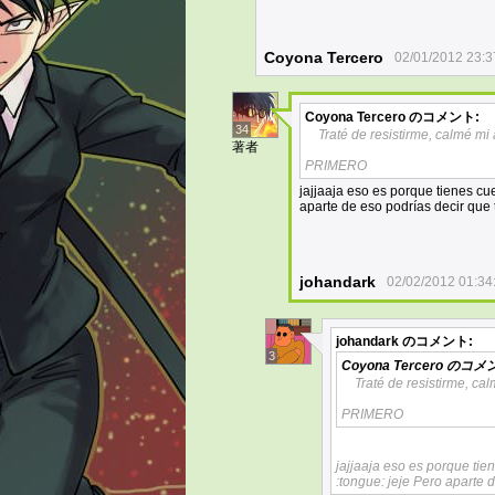
Coyona Tercero
02/01/2012 23:3
Coyona Tercero
のコメント:
34
Traté de resistirme, calmé m
著者
PRIMERO
jajjaaja eso es porque tienes c
aparte de eso podrías decir que t
johandark
02/02/2012 01:34
johandark
のコメント:
3
Coyona Tercero
のコメン
Traté de resistirme, c
PRIMERO
jajjaaja eso es porque tie
:tongue: jeje Pero aparte d