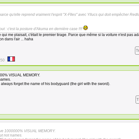
rce qu'elle reprend vraiment l'esprit "X-FIles" avec Yllucs qui doit empêcher Red
ut : c'est la posture d'Akuma en dernière case !!!!
qui me plaisait, c'était le premier tirage. Parce que même si la voiture n'est pas a
on dans l'air ... haha
T
:50
1000000% VISUAL MEMORY.
 names.
ays forget the name of his bodyguard (the girl with the sword).
T
 i have 1000000% VISUAL MEMORY.
ut not names.