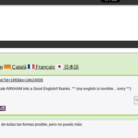
и
Català
Français
日本語
c.php?id=1869&p=1#p24006
ate ARKHAM into a Good English!! thanks. ^^ (my english is horrible... sorry ^^)
T
d de todas las formas posible, pero no puedo más: