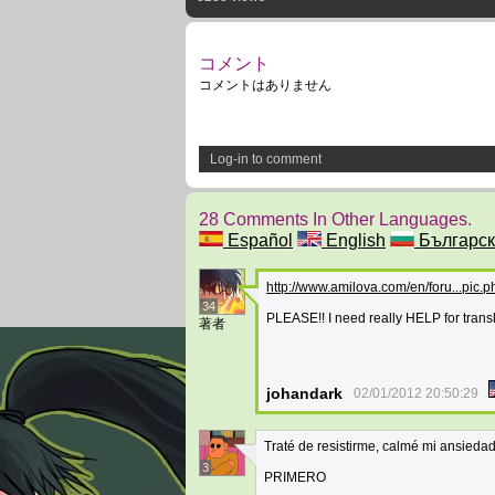
コメント
コメントはありません
Log-in to comment
28 Comments In Other Languages.
Español
English
Българск
http://www.amilova.com/en/foru...pi
34
PLEASE!! I need really HELP for transl
著者
johandark
02/01/2012 20:50:29
Traté de resistirme, calmé mi ansieda
3
PRIMERO