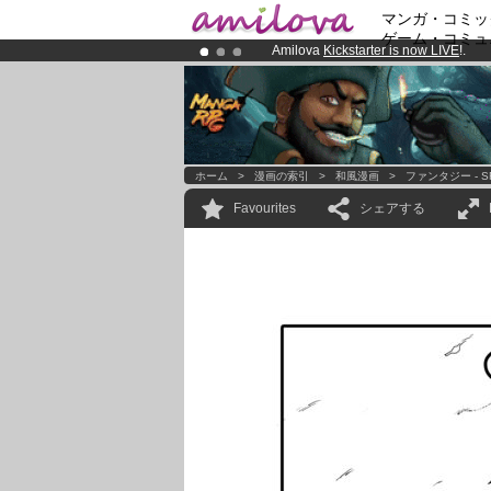
マンガ・コミッ
ゲーム・コミュ
Amilova
Kickstarter is now LIVE
!.
Premium membership from
3.95 eur
Already 100000
members
and 1000
ホーム
>
漫画の索引
>
和風漫画
>
ファンタジー - S
Favourites
シェアする