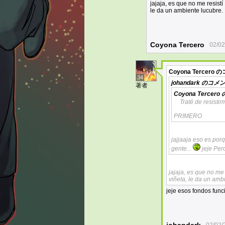
jajaja, es que no me resis
le da un ambiente lucubre.
Coyona Tercero
02/02
Coyona Tercero
の
34
johandark
のコメン
著者
Coyona Tercero
Traté de resisti
PRIMERO
jajjaaja eso es por
gente...
jeje Pero
jajaja, es que no me
viñeta, le da un amb
jeje esos fondos fun