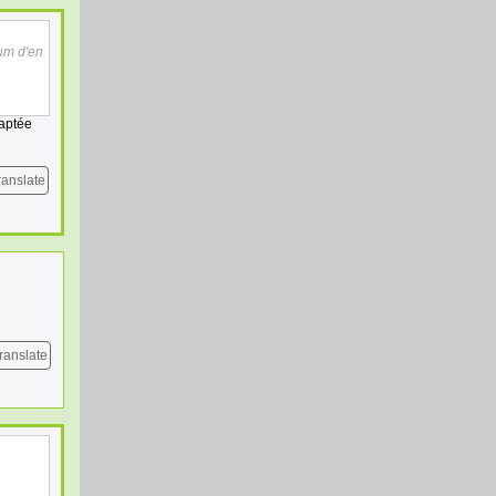
lum d'en
daptée
ranslate
ranslate