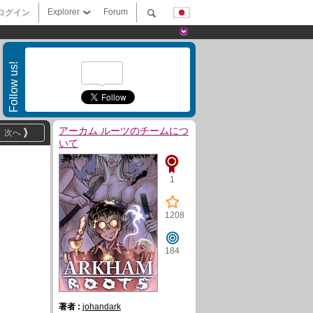
Explorer
Forum
ログイン
Follow us!
アーカム ルーツのチームにつ
次へ
いて
1
1208
184
著者 :
johandark