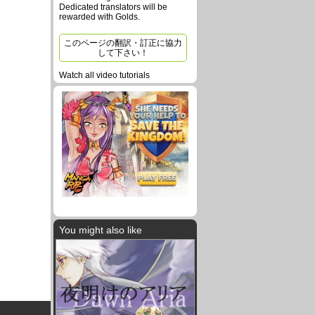
Dedicated translators will be
rewarded with Golds.
このページの翻訳・訂正に協力
して下さい！
Watch all video tutorials
You might also like