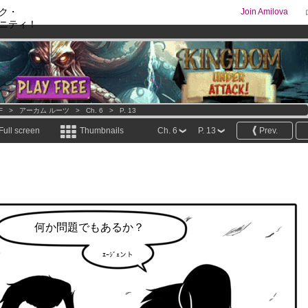
ク・
Join Amilova
ニティ！
os
per month !
Get membership now
comics & mangas!
.
F
>
アーカム ルーツ
>
Ch. 6
>
P. 13
Full screen
Thumbnails
Ch. 6
P. 13
Prev.
何か問題でもあるか？
ｴｰｼﾞｪント