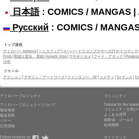
日本語
: COMICS / MANGAS 
Русский
: COMICS / MANGA
トップ漫画
アミロバー Amilova
ヘミスフィア
スーパードラゴンブラザーズZ
サイコマンテ
Profs
聖闘士星矢 黒戦
Angelic Kiss
ウサギとカメ
フード・アタック
Pirate
少年
ジャンル
アクション
デザイン／アートワーク
ファンタジー - SF
コメディ
ロマンス
アミロバープロジェクト
コミュニティ
Tutorial for the reade
アミロバープロジェクトについて
コミュニティを助け
報道発表
よくある質問
報道資料
経験値・ゴールド
バナー
利用期間
広告情報
Follow Amilova on
サイトマップ