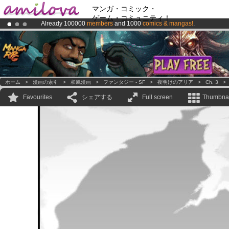
マンガ・コミック・
ゲーム・コミュニティ！
Already 100000
members
and 1000
comics & mangas!
.
Premium membership from
3.95 euros
per month !
Get membership
Amilova
Kickstarter is now LIVE
!.
ホーム
>
漫画の索引
>
和風漫画
>
ファンタジー - SF
>
夜明けのアリア
>
Ch. 3
Favourites
シェアする
Full screen
Thumbnai