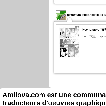
simamura published these p
New page of
En 日本語, chapitre
Amilova.com est une communauté
traducteurs d'oeuvres graphiqu