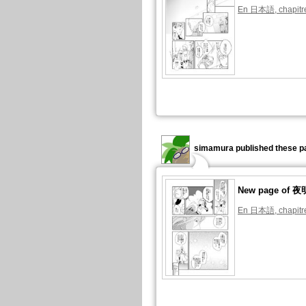
En 日本語, chapitre
simamura published these p
New page of
En 日本語, chapitre