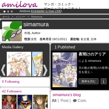
マンガ・コミック・
ゲーム・コミュニティ！
Amilova
Kickstarter is now LIVE
!.
Already 100000
members
and 1000
comics & mangas!
.
ホーム
>
メンバー
>
Simamura
Premium membership from
3.95 euros
per month !
Get membership
simamura
作画, Author
1
性別
女性
生年月日
18/11/2011
居住地:
名古屋, 日本
Media Gallery
1 Published
夜明けのアリア
による
simamura
天の歌が夜明けの世界
生を迎え～
0 Following
漫画を読む
42 Followers
simamura's blog
All
Post
Com.
29
25
28