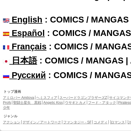
English
: COMICS / MANGAS
Español
: COMICS / MANGAS
Français
: COMICS / MANGA
日本語
: COMICS / MANGAS 
Русский
: COMICS / MANGA
トップ漫画
アミロバー Amilova
ヘミスフィア
スーパードラゴンブラザーズZ
サイコマンテ
Profs
聖闘士星矢 黒戦
Angelic Kiss
ウサギとカメ
フード・アタック
Pirate
少年
ジャンル
アクション
デザイン／アートワーク
ファンタジー - SF
コメディ
ロマンス