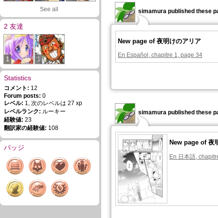
See all
simamura published these p
2 友達
New page of 夜明けのアリア
En Español, chapitre 1, page 34
1
1
Statistics
コメント:
12
Forum posts:
0
レベル:
1, 次のレベルは 27 xp
レベルランク:
ルーキー
simamura published these p
経験値:
23
翻訳家の経験値:
108
New page of
バッジ
En 日本語, chapitre