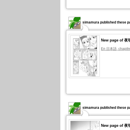
simamura published these p
New page of
En 日本語, chapitre
simamura published these p
New page of