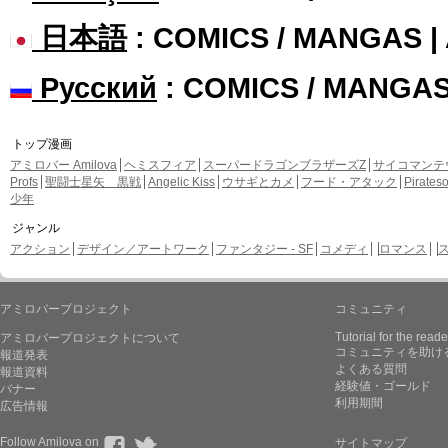
日本語
: COMICS / MANGAS 
Русский
: COMICS / MANGA
トップ漫画
アミロバー Amilova
ヘミスフィア
スーパードラゴンブラザーズZ
サイコマンテ
Profs
聖闘士星矢 黒戦
Angelic Kiss
ウサギとカメ
フード・アタック
Pirate
少年
ジャンル
アクション
デザイン／アートワーク
ファンタジー - SF
コメディ
ロマンス
アミロバープロジェクト
コミュニティ
Tutorial for the reade
アミロバープロジェクトについて
コミュニティを助け
報道発表
よくある質問
報道資料
経験値・ゴールド
バナー
利用期間
広告情報
Follow Amilova on
サイトマップ