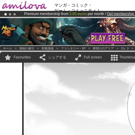
マンガ・コミック・
ゲーム・コミュニティ！
Premium membership from
3.95 euros
per month !
Get membership
Amilova
Kickstarter is now LIVE
!.
Already 100000
members
and 1000
comics & mangas!
.
ホーム
>
漫画の索引
>
和風漫画
>
ファンタジー - SF
>
夜明けのアリア
>
Ch. 3
Favourites
シェアする
Full screen
Thumbnai