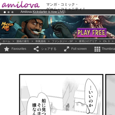
マンガ・コミック・
ゲーム・コミュニティ！
Amilova
Kickstarter is now LIVE
!.
Already 100000
members
and 1000
comics & mangas!
.
Premium membership from
3.95 euros
per month !
Get membership
ホーム
>
漫画の索引
>
和風漫画
>
ファンタジー - SF
>
夜明けのアリア
>
Ch. 3
Favourites
シェアする
Full screen
Thumbnai