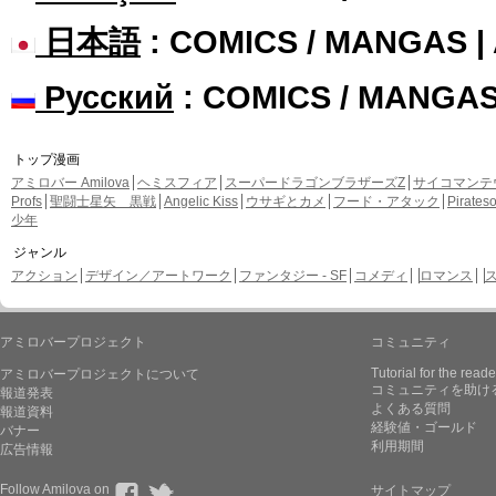
日本語
: COMICS / MANGAS 
Русский
: COMICS / MANGA
トップ漫画
アミロバー Amilova
ヘミスフィア
スーパードラゴンブラザーズZ
サイコマンテ
Profs
聖闘士星矢 黒戦
Angelic Kiss
ウサギとカメ
フード・アタック
Pirate
少年
ジャンル
アクション
デザイン／アートワーク
ファンタジー - SF
コメディ
ロマンス
アミロバープロジェクト
コミュニティ
Tutorial for the reade
アミロバープロジェクトについて
コミュニティを助け
報道発表
よくある質問
報道資料
経験値・ゴールド
バナー
利用期間
広告情報
Follow Amilova on
サイトマップ