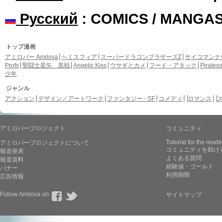
Русский
: COMICS / MANGA
トップ漫画
アミロバー Amilova
ヘミスフィア
スーパードラゴンブラザーズZ
サイコマンテ
Profs
聖闘士星矢 黒戦
Angelic Kiss
ウサギとカメ
フード・アタック
Pirate
少年
ジャンル
アクション
デザイン／アートワーク
ファンタジー - SF
コメディ
ロマンス
アミロバープロジェクト
コミュニティ
Tutorial for the reade
アミロバープロジェクトについて
コミュニティを助け
報道発表
よくある質問
報道資料
経験値・ゴールド
バナー
利用期間
広告情報
Follow Amilova on
サイトマップ