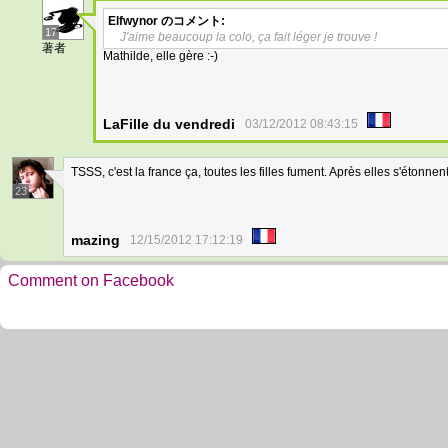
Elfwynor
のコメント:
17
J'aime beaucoup la colo, ça fait léger je trouve !
著者
Mathilde, elle gère :-)
LaFille du vendredi
03/12/2012 08:43:15
TSSS, c'est la france ça, toutes les filles fument. Après elles s'étonnen
23
mazing
12/15/2012 17:12:19
Comment on Facebook