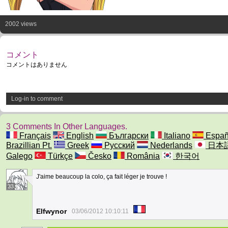
2002 views
コメント
コメントはありません
Log-in to comment
3 Comments In Other Languages.
Français
English
Български
Italiano
Españ
Brazillian Pt.
Greek
Русский
Nederlands
日本
Galego
Türkçe
Česko
România
한국어
J'aime beaucoup la colo, ça fait léger je trouve !
33
Elfwynor
03/06/2012 10:10:11