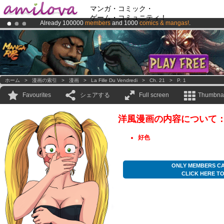
マンガ・コミック・
ゲーム・コミュニティ！
Already 100000
members
and 1000
comics & mangas!
.
Premium membership from
3.95 euros
per month !
Get membership
Amilova
Kickstarter is now LIVE
!.
ホーム
>
漫画の索引
>
漫画
>
La Fille Du Vendredi
>
Ch. 21
>
P. 1
Favourites
シェアする
Full screen
Thumbnai
洋風漫画の内容について
好色
ONLY MEMBERS CA
CLICK HERE T