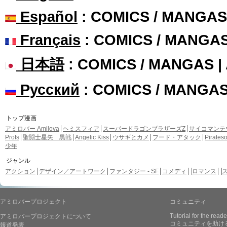
Español
: COMICS / MANGAS
Français
: COMICS / MANGA
日本語
: COMICS / MANGAS 
Русский
: COMICS / MANGA
トップ漫画
アミロバー Amilova
ヘミスフィア
スーパードラゴンブラザーズZ
サイコマンテ
Profs
聖闘士星矢 黒戦
Angelic Kiss
ウサギとカメ
フード・アタック
Pirate
少年
ジャンル
アクション
デザイン／アートワーク
ファンタジー - SF
コメディ
ロマンス
アミロバープロジェクト
コミュニティ
Tutorial for the reade
アミロバープロジェクトについて
コミュニティを助け
報道発表