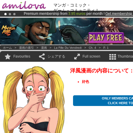
マンガ・コミック・
ゲーム・コミュニティ！
Premium membership from
3.95 euros
per month !
Get membership
Already 100000
members
and 1000
comics & mangas!
.
Amilova
Kickstarter is now LIVE
!.
ホーム
>
漫画の索引
>
漫画
>
La Fille Du Vendredi
>
Ch. 4
>
P. 1
Favourites
シェアする
Full screen
Thumbnai
洋風漫画の内容について
好色
ONLY MEMBERS CA
CLICK HERE T