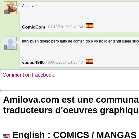
Amilova!
15
ComicCom
01/13/2013 08:41:34
muy buen dibujo pero falto de contenido o yo no lo entendi suele suc
1
vasco4960
03/03/2014 14:23:40
Comment on Facebook
Amilova.com est une communauté
traducteurs d'oeuvres graphiqu
English
: COMICS / MANGAS