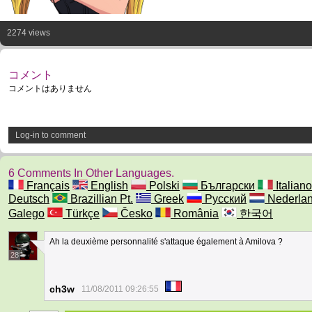
2274 views
コメント
コメントはありません
Log-in to comment
6 Comments In Other Languages.
Français
English
Polski
Български
Italiano
Deutsch
Brazillian Pt.
Greek
Русский
Nederla
Galego
Türkçe
Česko
România
한국어
Ah la deuxième personnalité s'attaque également à Amilova ?
28
ch3w
11/08/2011 09:26:55