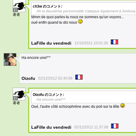
ch3w
のコメント:
17
Ah la deuxième personnalité s'attaque également à Amilova
著者
Mmm de quoi parles-tu nous ne sommes qu'un voyons...
oué enfin quand tu dis nous
LaFille du vendredi
11/10/2011 10:01:30
Ha encore une!^^
29
Oizofu
02/12/2012 02:40:06
Oizofu
のコメント:
17
Ha encore une!^^
著者
Oué, l'autre côté schizophrène avec du poil sur la tête
LaFille du vendredi
02/12/2012 11:37:08