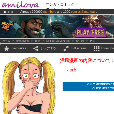
マンガ・コミック・
ゲーム・コミュニティ！
Already 100000
members
and 1000
comics & mangas!
.
Amilova
Kickstarter is now LIVE
!.
Premium membership from
3.95 euros
per month !
Get membership
ホーム
>
漫画の索引
>
漫画
>
La Fille Du Vendredi
>
Ch. 10
>
P. 1
Favourites
シェアする
Full screen
Thumbnai
洋風漫画の内容について
好色
ONLY MEMBERS CA
CLICK HERE T