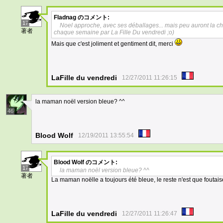
Fladnag
のコメント:
17
Noel approche, avec ses déballages... mais peu auront la c
著者
chaque semaine par La Fille Du vendredi ;o)
Mais que c'est joliment et gentiment dit, merci
LaFille du vendredi
12/27/2011 11:26:15
la maman noël version bleue? ^^
46
Blood Wolf
12/19/2011 13:55:54
Blood Wolf
のコメント:
17
la maman noël version bleue? ^^
著者
La maman noëlle a toujours été bleue, le reste n'est que foutaise
LaFille du vendredi
12/27/2011 11:26:47