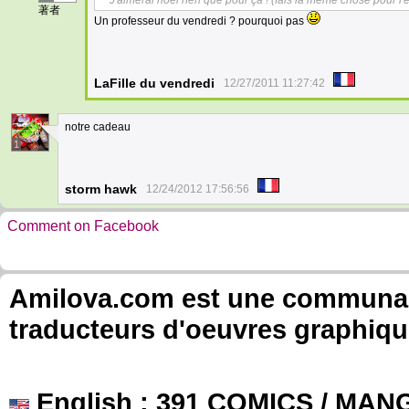
J'aimerai noël rien que pour ça ! (fais la même chose pour l'é
著者
Un professeur du vendredi ? pourquoi pas
LaFille du vendredi
12/27/2011 11:27:42
notre cadeau
1
storm hawk
12/24/2012 17:56:56
Comment on Facebook
Amilova.com est une communauté
traducteurs d'oeuvres graphiqu
English
: 391 COMICS / MANG