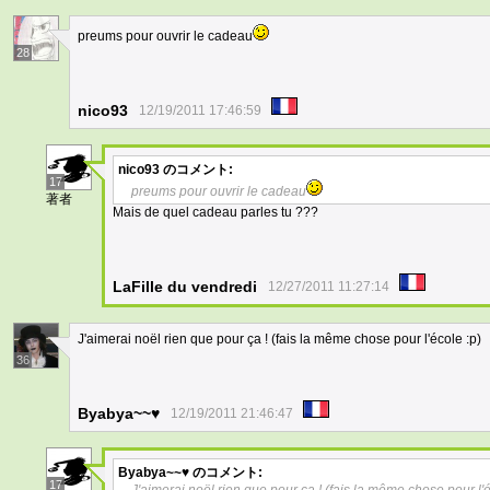
preums pour ouvrir le cadeau
28
nico93
12/19/2011 17:46:59
nico93
のコメント:
17
preums pour ouvrir le cadeau
著者
Mais de quel cadeau parles tu ???
LaFille du vendredi
12/27/2011 11:27:14
J'aimerai noël rien que pour ça ! (fais la même chose pour l'école :p)
36
Byabya~~♥
12/19/2011 21:46:47
Byabya~~♥
のコメント:
17