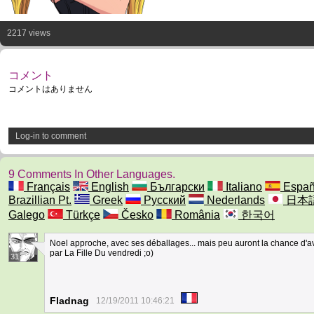
2217 views
コメント
コメントはありません
Log-in to comment
9 Comments In Other Languages.
Français
English
Български
Italiano
Españ
Brazillian Pt.
Greek
Русский
Nederlands
日本
Galego
Türkçe
Česko
România
한국어
Noel approche, avec ses déballages... mais peu auront la chance d'
par La Fille Du vendredi ;o)
31
Fladnag
12/19/2011 10:46:21