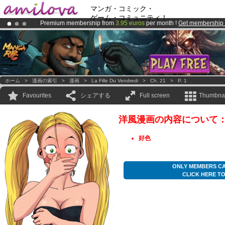
マンガ・コミック・
ゲーム・コミュニティ！
Premium membership from
3.95 euros
per month !
Get membership
Already 100000
members
and 1000
comics & mangas!
.
Amilova
Kickstarter is now LIVE
!.
ホーム
>
漫画の索引
>
漫画
>
La Fille Du Vendredi
>
Ch. 21
>
P. 1
Favourites
シェアする
Full screen
Thumbnai
洋風漫画の内容について
好色
ONLY MEMBERS CA
CLICK HERE T