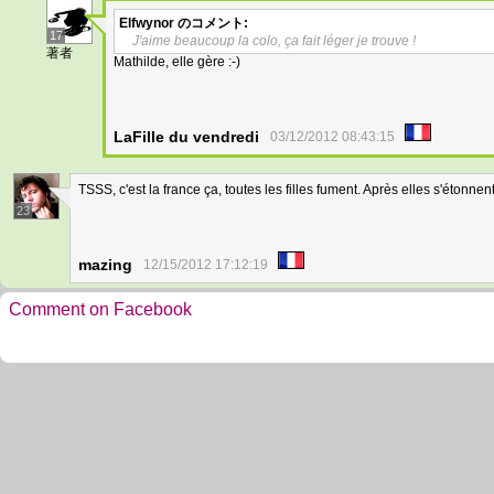
Elfwynor
のコメント:
17
J'aime beaucoup la colo, ça fait léger je trouve !
著者
Mathilde, elle gère :-)
LaFille du vendredi
03/12/2012 08:43:15
TSSS, c'est la france ça, toutes les filles fument. Après elles s'étonnen
23
mazing
12/15/2012 17:12:19
Comment on Facebook