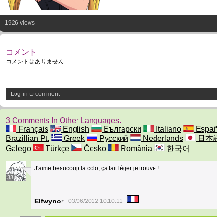
1926 views
コメント
コメントはありません
Log-in to comment
3 Comments In Other Languages.
Français
English
Български
Italiano
Españ
Brazillian Pt.
Greek
Русский
Nederlands
日本
Galego
Türkçe
Česko
România
한국어
J'aime beaucoup la colo, ça fait léger je trouve !
33
Elfwynor
03/06/2012 10:10:11