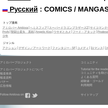
Русский
: COMICS / MANGA
トップ漫画
アミロバー Amilova
ヘミスフィア
スーパードラゴンブラザーズZ
サイコマンテ
Profs
聖闘士星矢 黒戦
Angelic Kiss
ウサギとカメ
フード・アタック
Pirate
少年
ジャンル
アクション
デザイン／アートワーク
ファンタジー - SF
コメディ
ロマンス
アミロバープロジェクト
コミュニティ
Tutorial for the reade
アミロバープロジェクトについて
コミュニティを助け
報道発表
よくある質問
報道資料
経験値・ゴールド
バナー
利用期間
広告情報
Follow Amilova on
サイトマップ