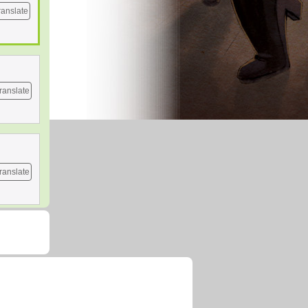
ranslate
ranslate
ranslate