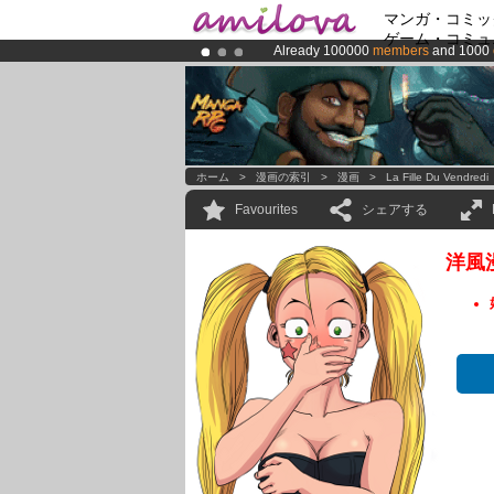
マンガ・コミッ
ゲーム・コミュ
Already 100000
members
and 1000
Premium membership from
3.95 eur
Amilova
Kickstarter is now LIVE
!.
ホーム
>
漫画の索引
>
漫画
>
La Fille Du Vendredi
Favourites
シェアする
洋風