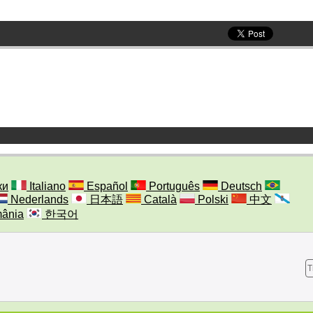
ки
Italiano
Español
Português
Deutsch
Nederlands
日本語
Català
Polski
中文
ânia
한국어
T