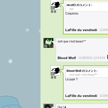
nico93
のコメント:
17
oui
著者
Coquinou
LaFille du vendredi
11/29
ooh que c'est beau!^^
46
Blood Wolf
11/28/2011 12:54:54
Blood Wolf
のコメント:
17
ooh que c'est beau!^^
著者
La jupe ?
LaFille du vendredi
11/29
Oui ! ♥