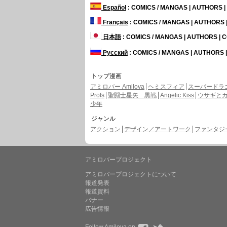
Español
: COMICS / MANGAS | AUTHORS 
Français
: COMICS / MANGAS | AUTHORS
日本語
: COMICS / MANGAS | AUTHORS |
Русский
: COMICS / MANGAS | AUTHORS
トップ漫画
アミロバー Amilova
ヘミスフィア
スーパードラ
Profs
聖闘士星矢 黒戦
Angelic Kiss
ウサギと
少年
ジャンル
アクション
デザイン／アートワーク
ファンタジー 
アミロバープロジェクト
アミロバープロジェクトについて
報道発表
報道資料
バナー
広告情報