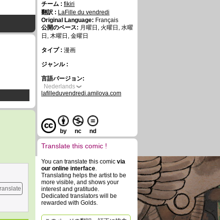
チーム :
fikiri
翻訳 :
LaFille du vendredi
Original Language:
Français
公開のペース:
月曜日, 火曜日, 水曜
日, 木曜日, 金曜日
タイプ :
漫画
ジャンル :
言語バージョン:
Nederlands
lafilleduvendredi.amilova.com
by
nc
nd
Translate this comic !
You can translate this comic
via
our online interface
.
Translating helps the artist to be
more visible, and shows your
ranslate
interest and gratitude.
Dedicated translators will be
rewarded with Golds.