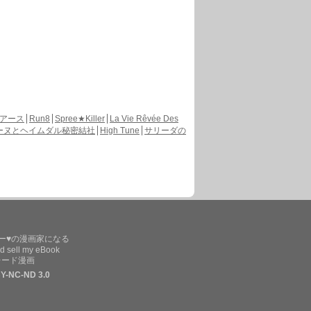
アース
Run8
Spree★Killer
La Vie Rêvée Des
ーヌとヘイムダル秘密結社
High Tune
サリーダの
ー♥の漫画家になる
d sell my eBook
レード漫画
Y-NC-ND 3.0