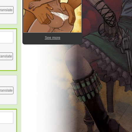
ranslate
See more
ranslate
ranslate