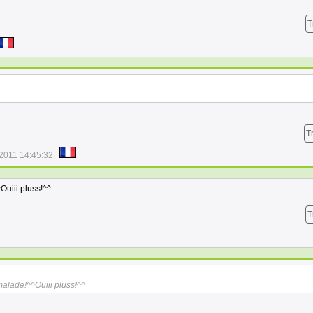
T
T
/2011 14:45:32
uiii pluss!^^
T
alade!^^Ouiii pluss!^^