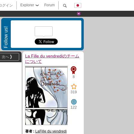
Explorer
Forum
ログイン
Follow us!
La Fille du vendrediのチーム
次へ
について
8
319
122
著者 :
LaFille du vendredi