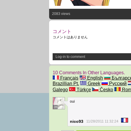
2083 views
コメント
コメントはありません
Log-in to comment
10 Comments In Other Languages.
Français
English
Българс
Brazillian Pt.
Greek
Русский
Galego
Türkçe
Česko
Rom
oui
28
nico93
11/28/2011 11:32:24