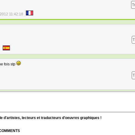
T
/2012 11:42:18
T
e fois stp
T
d'artistes, lecteurs et traducteurs d'oeuvres graphiques !
| COMMENTS