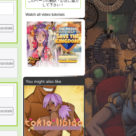
このページの翻訳・訂正に協力
して下さい！
Watch all video tutorials
ranslate
ranslate
You might also like
ranslate