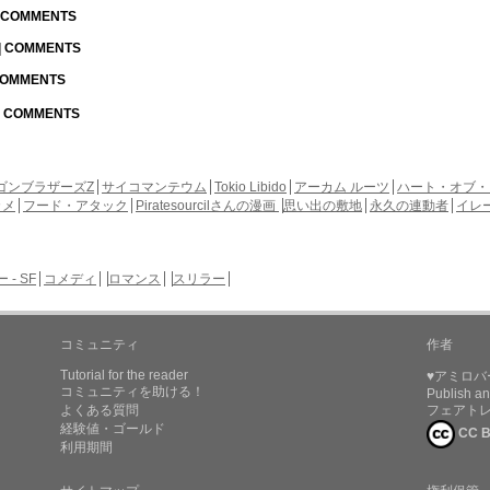
| COMMENTS
 | COMMENTS
 COMMENTS
 | COMMENTS
ゴンブラザーズZ
サイコマンテウム
Tokio Libido
アーカム ルーツ
ハート・オブ・
カメ
フード・アタック
Piratesourcilさんの漫画
思い出の敷地
永久の連動者
イレ
- SF
コメディ
ロマンス
スリラー
コミュニティ
作者
Tutorial for the reader
♥アミロバ
コミュニティを助ける！
Publish an
よくある質問
フェアト
経験値・ゴールド
CC B
利用期間