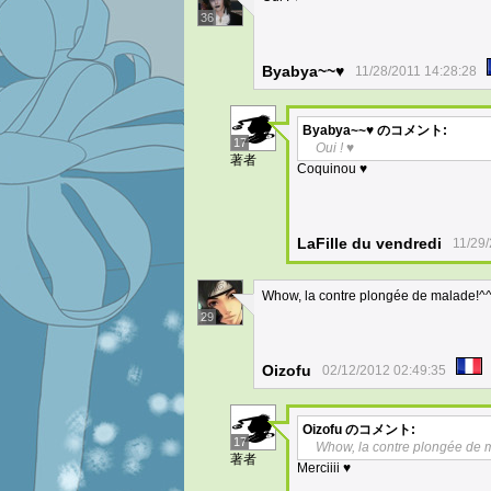
36
Byabya~~♥
11/28/2011 14:28:28
Byabya~~♥
のコメント:
17
Oui ! ♥
著者
Coquinou ♥
LaFille du vendredi
11/29
Whow, la contre plongée de malade!^^O
29
Oizofu
02/12/2012 02:49:35
Oizofu
のコメント:
17
Whow, la contre plongée de m
著者
Merciiii ♥