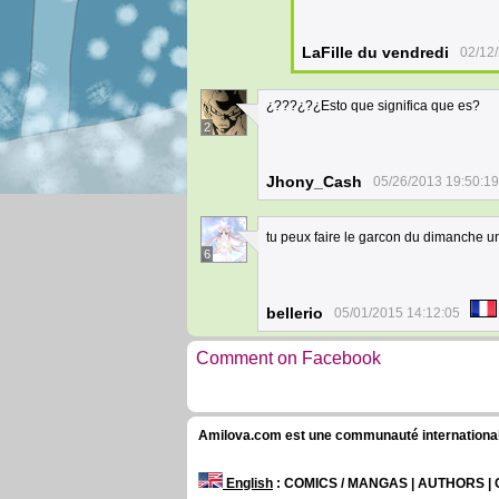
LaFille du vendredi
02/12
¿???¿?¿Esto que significa que es?
2
Jhony_Cash
05/26/2013 19:50:19
tu peux faire le garcon du dimanche un
6
bellerio
05/01/2015 14:12:05
Comment on Facebook
Amilova.com est une communauté internationale 
English
: COMICS / MANGAS | AUTHORS 