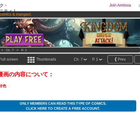
ク・
Join Amilova
ニティ！
comics & mangas!
.
os
per month !
Get membership now
>
Ch. 7
>
P. 1
Full screen
Thumbnails
Ch. 7
P. 1
Prev.
漫画の内容について：
好色
ONLY MEMBERS CAN READ THIS TYPE OF COMICS.
CLICK HERE TO CREATE A FREE ACCOUNT.