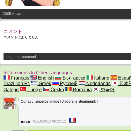
2005 views
コメント
コメントはありません
Log-in to comment
6 Comments In Other Languages.
Français
English
Български
Italiano
Españ
Brazillian Pt.
Greek
Русский
Nederlands
日本
Galego
Türkçe
Česko
România
한국어
Ouhaou, superbe image ! J'adore le steampunk !
25
misé
01/10/2012 08:25:12