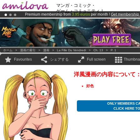
マンガ・コミック・
ゲーム・コミュニティ！
Premium membership from
3.95 euros
per month !
Get membership
Amilova
Kickstarter is now LIVE
!.
Already 100000
members
and 1000
comics & mangas!
.
ホーム
>
漫画の索引
>
漫画
>
La Fille Du Vendredi
>
Ch. 13
>
P. 1
Favourites
シェアする
Full screen
Thumbnai
洋風漫画の内容について
好色
ONLY MEMBERS CA
CLICK HERE T