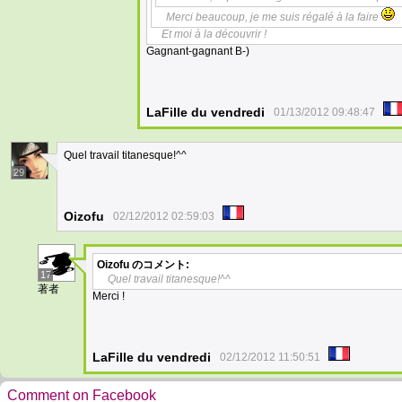
Merci beaucoup, je me suis régalé à la faire
Et moi à la découvrir !
Gagnant-gagnant B-)
LaFille du vendredi
01/13/2012 09:48:47
Quel travail titanesque!^^
29
Oizofu
02/12/2012 02:59:03
Oizofu
のコメント:
17
Quel travail titanesque!^^
著者
Merci !
LaFille du vendredi
02/12/2012 11:50:51
Comment on Facebook