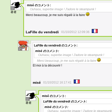
misé
のコメント:
17
Ouhaou, superbe image ! J'adore le steampunk !
著者
Merci beaucoup, je me suis régalé à la faire
LaFille du vendredi
01/10/2012 12:09:36
LaFille du vendredi
のコメント:
25
misé
のコメント:
Ouhaou, superbe image ! J'adore le steampunk !
Merci beaucoup, je me suis régalé à la faire
Et moi à la découvrir !
misé
01/10/2012 16:17:41
misé
のコメント:
17
LaFille du vendredi
のコメント:
著者
misé
のコメント:
Ouhaou, superbe image ! J'adore le steampunk 