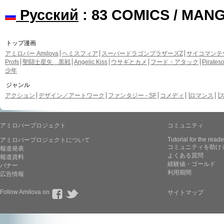
Русский
: 83 COMICS / MAN
トップ漫画
アミロバー Amilova
ヘミスフィア
スーパードラゴンブラザーズZ
サイコマンテ
Profs
聖闘士星矢 黒戦
Angelic Kiss
ウサギとカメ
フード・アタック
Pirate
少年
ジャンル
アクション
デザイン／アートワーク
ファンタジー - SF
コメディ
ロマンス
アミロバープロジェクト
コミュニティ
Tutorial for the reade
アミロバープロジェクトについて
コミュニティを助け
報道発表
よくある質問
報道資料
経験値・ゴールド
バナー
利用期間
広告情報
Follow Amilova on
サイトマップ