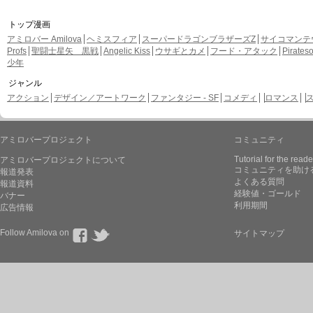
トップ漫画
アミロバー Amilova
ヘミスフィア
スーパードラゴンブラザーズZ
サイコマンテ
Profs
聖闘士星矢 黒戦
Angelic Kiss
ウサギとカメ
フード・アタック
Pirate
少年
ジャンル
アクション
デザイン／アートワーク
ファンタジー - SF
コメディ
ロマンス
アミロバープロジェクト
コミュニティ
Tutorial for the reade
アミロバープロジェクトについて
コミュニティを助け
報道発表
よくある質問
報道資料
経験値・ゴールド
バナー
利用期間
広告情報
Follow Amilova on
サイトマップ