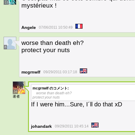
18
mystérieux !
Angele
07/06/2011 10:50:49
worse than death eh?
8
protect your nuts
mcgrnwlf
09/29/2011 03:17:18
mcgrnwlf
のコメント:
34
worse than death eh?
著者
protect your nuts
If I were him...Sure, I´ll do that xD
johandark
09/29/2011 10:45:14