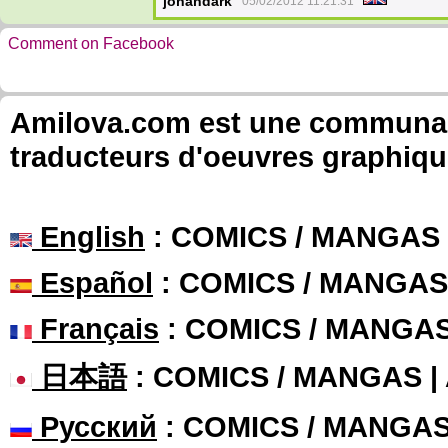
johandark
05/02/2012 11:21:31
Comment on Facebook
Amilova.com est une communauté
traducteurs d'oeuvres graphiqu
English
: COMICS / MANGAS
Español
: COMICS / MANGAS
Français
: COMICS / MANGA
日本語
: COMICS / MANGAS 
Русский
: COMICS / MANGA