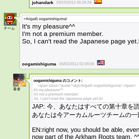
johandark
03/15/2012 00:26:29
>Arigatô oogamishiguma!
1
It's my pleasure^^
チーム
I'm not a premium member.
So, I can't read the Japanese page yet.
oogamishiguma
05/02/2012 02:09:00
oogamishiguma
のコメント:
34
<span class="quote">&gt;Arigatô oogamishiguma! </span>
著者
It's my pleasure^^
I'm not a premium member.
So, I can't read the Japanese page yet.lol
JAP: 今、あなたはすべての第十章
あなたは今アーカムルーツチームの一部で
EN:right now, you should be able, even 
now part of the Arkham Roots team. ^