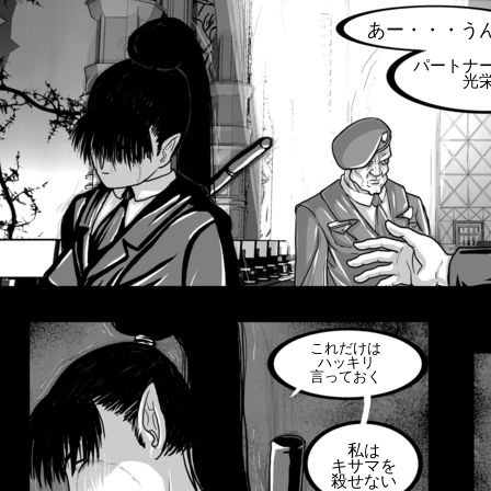
あー・・・う
パートナ
光
これだけは
ハッキリ
言っておく
私は
キサマを
殺せない