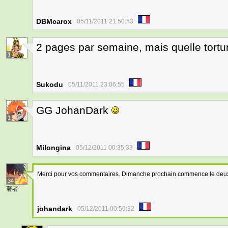
DBMcarox
05/11/2011 21:50:53
2 pages par semaine, mais quelle tortu
1
Sukodu
05/11/2011 23:06:55
GG JohanDark
1
Milongina
05/12/2011 00:35:33
Merci pour vos commentaires. Dimanche prochain commence le deu
34
著者
johandark
05/12/2011 00:59:32