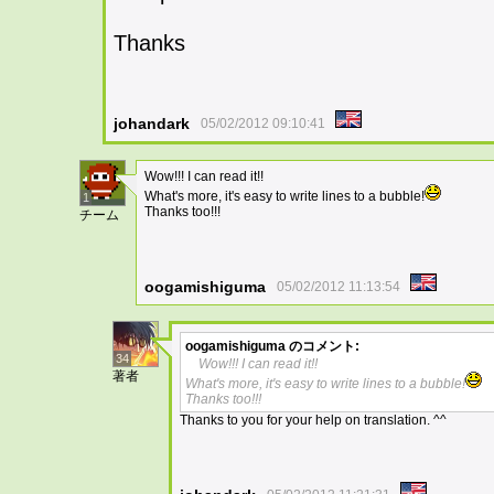
Thanks
johandark
05/02/2012 09:10:41
Wow!!! I can read it!!
What's more, it's easy to write lines to a bubble!
1
Thanks too!!!
チーム
oogamishiguma
05/02/2012 11:13:54
oogamishiguma
のコメント:
34
Wow!!! I can read it!!
著者
What's more, it's easy to write lines to a bubble!
Thanks too!!!
Thanks to you for your help on translation. ^^