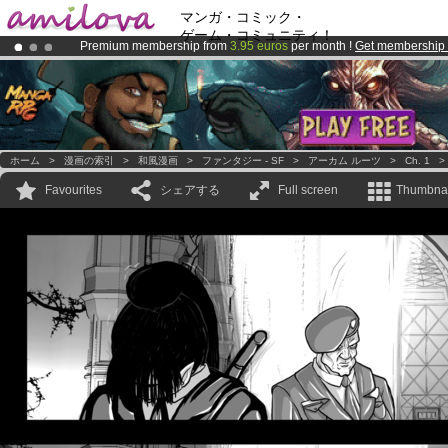
マンガ・コミック・
ゲーム・コミュニティ！
Premium membership from
3.95 euros
per month !
Get membership
Amilova
Kickstarter is now LIVE
!.
Already 100000
members
and 1000
comics & mangas!
.
ホーム
>
漫画の索引
>
和風漫画
>
ファンタジー - SF
>
アーカム ルーツ
>
Ch. 1
Favourites
シェアする
Full screen
Thumbnai