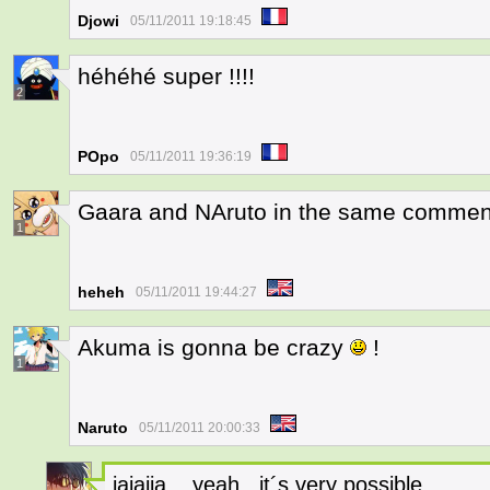
Djowi
05/11/2011 19:18:45
héhéhé super !!!!
2
POpo
05/11/2011 19:36:19
Gaara and NAruto in the same comment
1
heheh
05/11/2011 19:44:27
Akuma is gonna be crazy
!
1
Naruto
05/11/2011 20:00:33
jajajja... yeah.. it´s very possible...