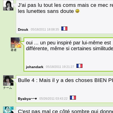
J'ai pas lu tout les coms mais ce mec 
3
les lunettes sans doute
Drouk
05/18/2011 18:08:35
oui ... un peu inspiré par lui-même est .
34
différente, même si certaines similitud
著者
johandark
05/18/2011 19:21:27
Bulle 4 : Mais il y a des choses BIEN 
36
チーム
Byabya~~♥
05/26/2011 03:43:22
C'est pas mal ce côté sombre qui donn