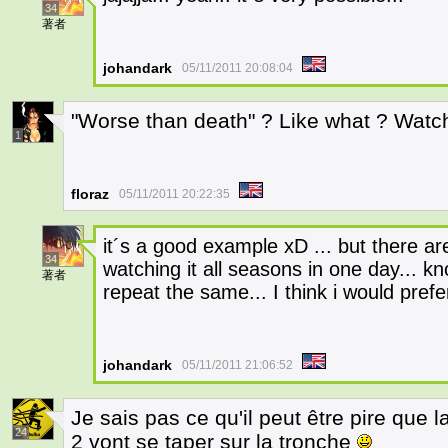
34
著者
johandark
05/11/2011 20:08:04
"Worse than death" ? Like what ? Watc
1
floraz
05/11/2011 20:22:35
it´s a good example xD ... but there a
34
watching it all seasons in one day... k
著者
repeat the same... I think i would prefe
johandark
05/11/2011 21:06:52
Je sais pas ce qu'il peut être pire que 
24
2 vont se taper sur la tronche