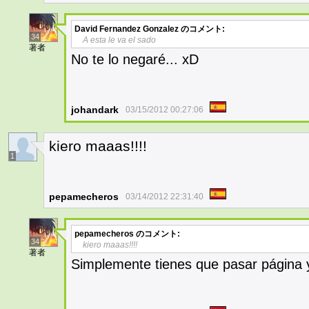
David Fernandez Gonzalez
のコメント:
34
A esta le va el sado
著者
No te lo negaré... xD
johandark
03/15/2012 00:27:06
kiero maaas!!!!
1
pepamecheros
03/14/2012 22:31:40
pepamecheros
のコメント:
34
kiero maaas!!!!
著者
Simplemente tienes que pasar página y