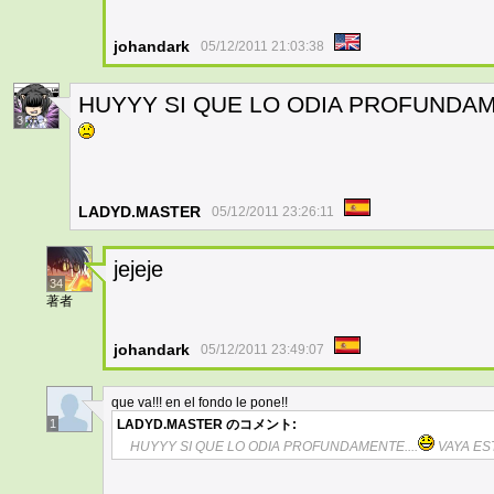
johandark
05/12/2011 21:03:38
HUYYY SI QUE LO ODIA PROFUNDAME
3
LADYD.MASTER
05/12/2011 23:26:11
jejeje
34
著者
johandark
05/12/2011 23:49:07
que va!!! en el fondo le pone!!
1
LADYD.MASTER
のコメント:
HUYYY SI QUE LO ODIA PROFUNDAMENTE....
VAYA ES