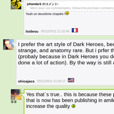
johandark
のコメント:
24
Merci pour vos commentaires. Dimanche prochain commence 
Yeah un deuxième chapitre !
Isidesu
05/12/2011 21:32:40
I prefer the art style of Dark Heroes, b
2
strange, and anatomy rare. But i prfer t
(probaly because in Dark Heroes you d
done a lot of action). By the way is stil
shicajacs
05/12/2011 21:00:17
Yes that´s true.. this is because these
34
that is now has been publishing in ami
著者
increase the quality