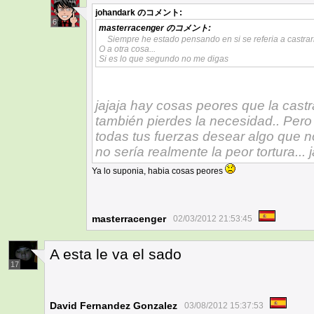
johandark
のコメント:
6
masterracenger
のコメント:
Siempre he estado pensando en si se referia a castrar
O a otra cosa...
Si es lo que segundo no me digas
jajaja hay cosas peores que la castr
también pierdes la necesidad.. Pero 
todas tus fuerzas desear algo que n
no sería realmente la peor tortura... j
Ya lo suponia, habia cosas peores
masterracenger
02/03/2012 21:53:45
A esta le va el sado
17
David Fernandez Gonzalez
03/08/2012 15:37:53