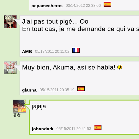
pepamecheros
03/14/2012 22:33:06
J'ai pas tout pigé... Oo
4
En tout cas, je me demande ce qui va s
AMB
05/13/2011 20:11:02
Muy bien, Akuma, así se habla!
4
gianna
05/15/2011 20:35:19
jajaja
34
著者
johandark
05/15/2011 20:41:53