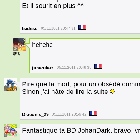
Et il sourit en plus ^^
Isidesu
05/11/2011 20:47:31
hehehe
34
著者
johandark
05/11/2011 20:49:35
Pire que la mort, pour un obsédé comme
4
Sinon j'ai hâte de lire la suite
Draconis_29
05/11/2011 20:59:42
Fantastique ta BD JohanDark, bravo, vr
1