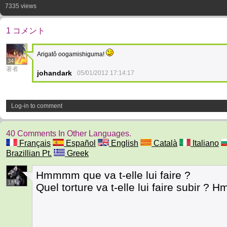
7335 views
1 コメント
Arigatô oogamishiguma!
34
著者
johandark
05/01/2012 17:14:17
Log-in to comment
40 Comments In Other Languages.
Français
Español
English
Català
Italiano
Brazillian Pt.
Greek
Hmmmm que va t-elle lui faire ?
13
Quel torture va t-elle lui faire subir 