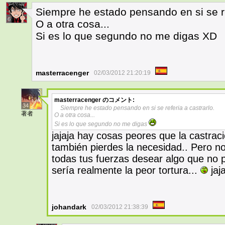
Siempre he estado pensando en si se re
6
O a otra cosa...
Si es lo que segundo no me digas XD
masterracenger
02/03/2012 21:20:19
masterracenger
のコメント:
34
Siempre he estado pensando en si se referia a castrarlo.
著者
O a otra cosa...
Si es lo que segundo no me digas
jajaja hay cosas peores que la castrac
también pierdes la necesidad.. Pero no
todas tus fuerzas desear algo que no p
sería realmente la peor tortura...
jaja
johandark
02/03/2012 21:38:39