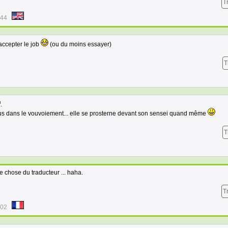
T
:44
accepter le job
(ou du moins essayer)
T
.
lus dans le vouvoiement... elle se prosterne devant son sensei quand même
T
ne chose du traducteur ... haha.
T
:02