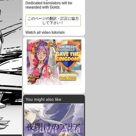
Dedicated translators will be
rewarded with Golds.
このページの翻訳・訂正に協力
して下さい！
Watch all video tutorials
You might also like