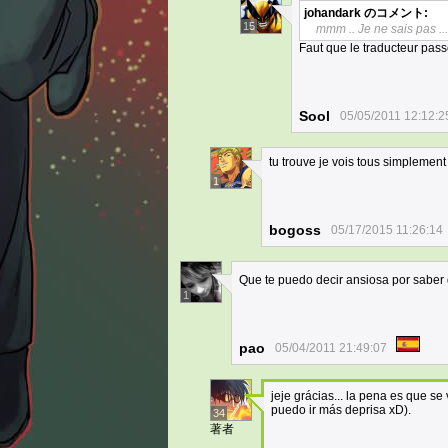
johandark
のコメント:
15
mmm .. Je ne sais pas ...
Faut que le traducteur passe
Sool
05/05/2011 12:12:2
tu trouve je vois tous simplement
1
bogoss
05/17/2015 11:26:14
Que te puedo decir ansiosa por saber 
1
pao
05/04/2011 21:49:07
jeje grácias... la pena es que se
puedo ir más deprisa xD).
34
著者