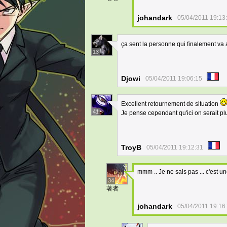
johandark
05/04/2011 19:13
ça sent la personne qui finalement va 
13
Djowi
05/04/2011 19:06:15
Excellent retournement de situation
41
Je pense cependant qu'ici on serait p
TroyB
05/04/2011 19:12:31
mmm .. Je ne sais pas ... c'est u
34
著者
johandark
05/04/2011 19:16