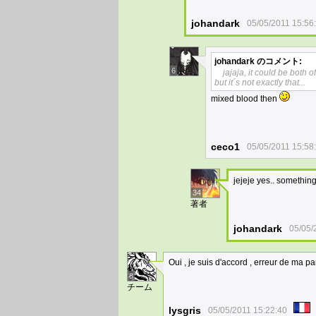
johandark
05/05/2011 15:56
johandark
のコメント:
6
jajaja, it could be both o
but it´s not exactly that...
mixed blood then
ceco1
05/05/2011 15:58
jejeje yes.. something 
34
著者
johandark
05/05/
Oui , je suis d'accord , erreur de ma pa
8
チーム
lysgris
05/05/2011 15:22:40