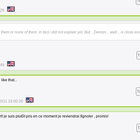
T
:20
f them or none of them. in fact i did not explain yet. But... Demon... well... is close en
T
:49
like that...
T
2011 16:00:26
rt! je suis plutôt pris en ce moment je reviendrai fignoler , promis!
T