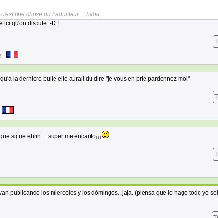
 c'est une chose du traducteur ... haha.
 ici qu'on discute :-D !
T
5
 qu'à la dernière bulle elle aurait du dire "je vous en prie pardonnez moi"
T
que sigue ehhh.... super me encanto¡¡¡
T
 van publicando los miercoles y los dómingos.. jaja. (piensa que lo hago todo yo solo
T