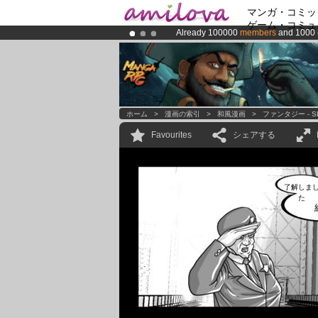
マンガ・コミッ
ゲーム・コミュ
Already 100000
members
and 1000
Premium membership from
3.95 eur
Amilova
Kickstarter is now LIVE
!.
ホーム
>
漫画の索引
>
和風漫画
>
ファンタジー - S
Favourites
シェアする
了解しま
た