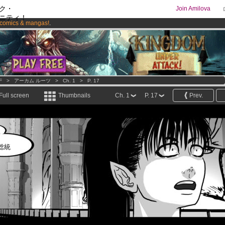
ク・
Join Amilova
ニティ！
comics & mangas!
.
os
per month !
Get membership now
F
>
アーカム ルーツ
>
Ch. 1
>
P. 17
Full screen
Thumbnails
Ch. 1
P. 17
Prev.
し
総統