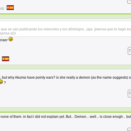
:46
es que se van publicando los miercoles y los dómingos.. jaja. (piensa que lo hago to
eprisa xD).
peraer
T
t, but why Akuma have pointy ears? is she really a demon (as the name suggests) o
?
T
 none of them. in fact i did not explain yet. But... Demon... well... is close enogh... but