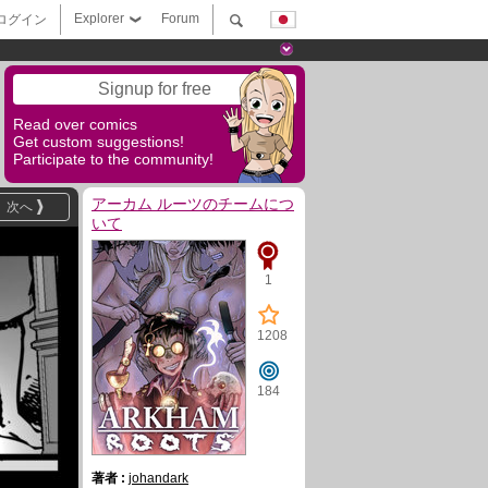
Explorer
Forum
ログイン
Signup for free
Read over comics
Get custom suggestions!
Participate to the community!
アーカム ルーツのチームにつ
次へ
いて
1
1208
184
著者 :
johandark