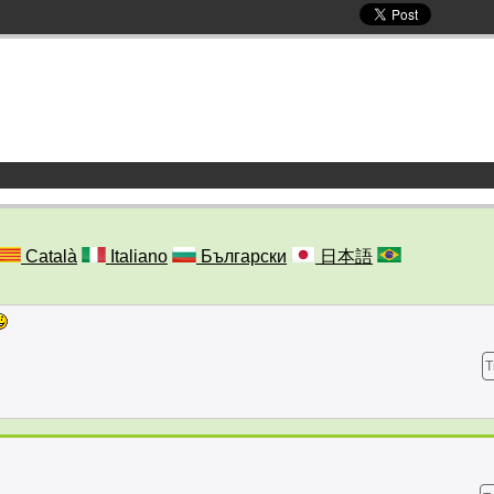
Català
Italiano
Български
日本語
T