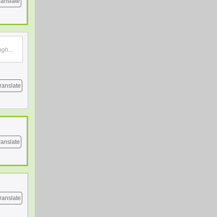
ranslate
ogh...
ranslate
ranslate
ranslate