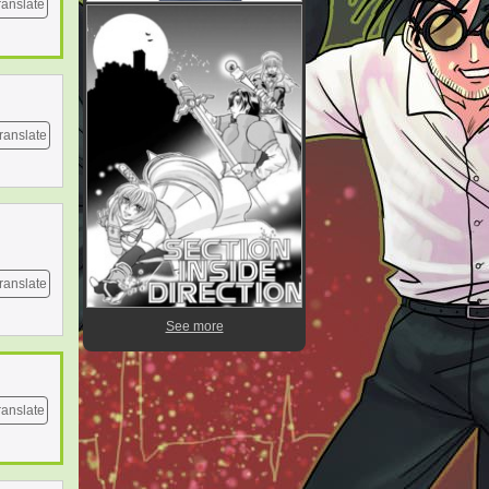
ranslate
ranslate
ranslate
See more
ranslate