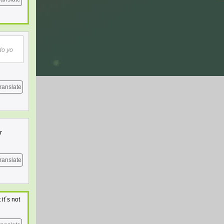
do yo
ranslate
r
ranslate
 it´s not