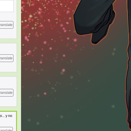
ranslate
ranslate
ranslate
... y no
ranslate