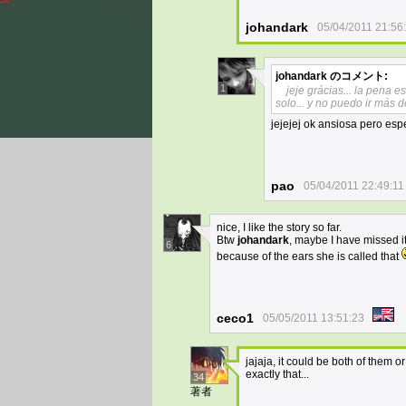
johandark
05/04/2011 21:56
johandark
のコメント:
1
jeje grácias... la pena 
solo... y no puedo ir más d
jejejej ok ansiosa pero es
pao
05/04/2011 22:49:11
nice, I like the story so far.
Btw
johandark
, maybe I have missed i
6
because of the ears she is called that
ceco1
05/05/2011 13:51:23
jajaja, it could be both of them or
exactly that...
34
著者