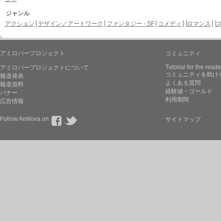
ジャンル
アクション
デザイン／アートワーク
ファンタジー - SF
コメディ
ロマンス
アミロバープロジェクト
コミュニティ
Tutorial for the reade
アミロバープロジェクトについて
コミュニティを助け
報道発表
よくある質問
報道資料
経験値・ゴールド
バナー
利用期間
広告情報
Follow Amilova on
サイトマップ