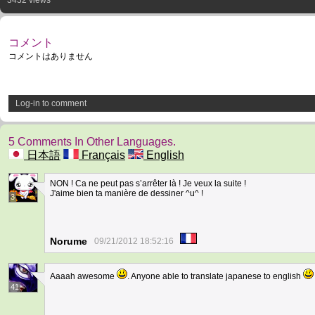
3432 views
コメント
コメントはありません
Log-in to comment
5 Comments In Other Languages.
日本語
Français
English
NON ! Ca ne peut pas s’arrêter là ! Je veux la suite !
J'aime bien ta manière de dessiner ^u^ !
3
Norume
09/21/2012 18:52:16
Aaaah awesome
. Anyone able to translate japanese to english
41