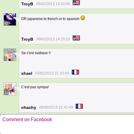
TroyB
09/02/2013 14:20:06
OR japanese to french or to spanish
41
TroyB
09/02/2013 14:20:19
Sa c'est sadique !!
2
shael
03/02/2015 21:43:45
C'est pas sympa!
23
chachy
06/30/2015 22:42:49
Comment on Facebook