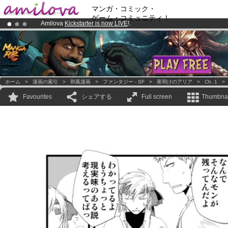
マンガ・コミック・
ゲーム・コミュニティ！
Amilova
Kickstarter is now LIVE
!.
Already 100000
members
and 1000
comics & mangas!
.
Premium membership from
3.95 euros
per month !
Get membership
ホーム
>
漫画の索引
>
和風漫画
>
ファンタジー - SF
>
夜明けのアリア
>
Ch. 1
Favourites
シェアする
Full screen
Thumbnai