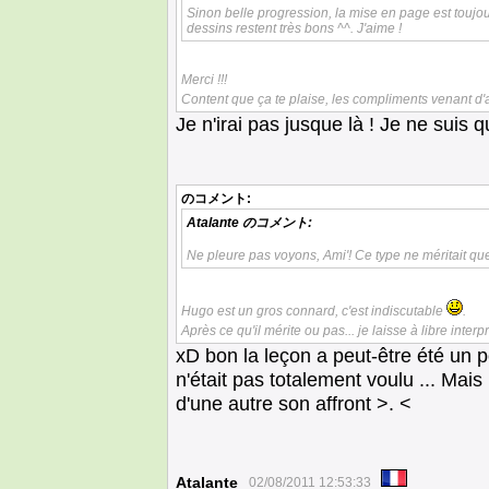
Sinon belle progression, la mise en page est toujo
dessins restent très bons ^^. J'aime !
Merci !!!
Content que ça te plaise, les compliments venant d'a
Je n'irai pas jusque là ! Je ne suis 
のコメント:
Atalante
のコメント:
Ne pleure pas voyons, Ami'! Ce type ne méritait que
Hugo est un gros connard, c'est indiscutable
.
Après ce qu'il mérite ou pas... je laisse à libre interp
xD bon la leçon a peut-être été un p
n'était pas totalement voulu ... Mai
d'une autre son affront >. <
Atalante
02/08/2011 12:53:33