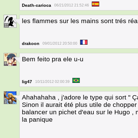
Death-carioca
06/21/2012 21:52:46
les flammes sur les mains sont trés réa
12
drakoon
09/01/2012 20:50:00
Bem feito pra ele u-u
8
lig47
10/11/2012 02:00:39
Ahahahaha , j'adore le type qui sort " 
3
Sinon il aurait été plus utile de chopper
balancer un pichet d'eau sur le Hugo ,
la panique