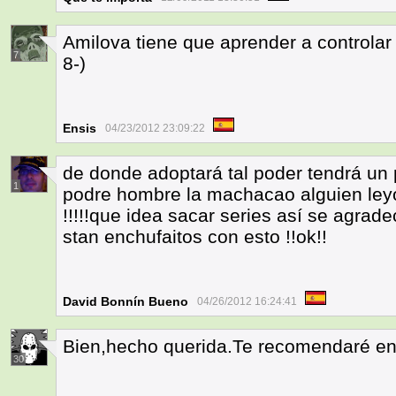
Amilova tiene que aprender a controlar 
7
8-)
Ensis
04/23/2012 23:09:22
de donde adoptará tal poder tendrá un
1
podre hombre la machacao alguien leyó
!!!!!que idea sacar series así se agra
stan enchufaitos con esto !!ok!!
David Bonnín Bueno
04/26/2012 16:24:41
Bien,hecho querida.Te recomendaré en el
30