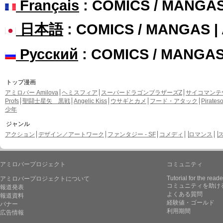
Français
: COMICS / MANGA
日本語
: COMICS / MANGAS 
Русский
: COMICS / MANGA
トップ漫画
アミロバー Amilova
ヘミスフィア
スーパードラゴンブラザーズZ
サイコマンテ
Profs
聖闘士星矢 黒戦
Angelic Kiss
ウサギとカメ
フード・アタック
Pirate
少年
ジャンル
アクション
デザイン／アートワーク
ファンタジー - SF
コメディ
ロマンス
アミロバープロジェクト
コミュニティ
Tutorial for the reade
アミロバープロジェクトについて
コミュニティを助け
報道発表
よくある質問
報道資料
経験値・ゴールド
バナー
利用期間
広告情報