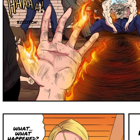
BIIIITCH!
WHAT...
WHAT
HAPPENED?