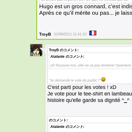
Hugo est un gros connard, c'est ind
Après ce qu'il mérite ou pas... je lais
TroyB
02/08/2011 11:41:10
TroyB
のコメント:
9
Atalante
のコメント:
xD Rassure-moi ,elle ne va pas terminer l'aventur
"Je demande le vote du public !"
.
C'est parti pour les votes ! xD
Je vote pour le tee-shirt en lambeaux
histoire qu'elle garde sa dignité ^
_
^
のコメント:
Atalante
のコメント: