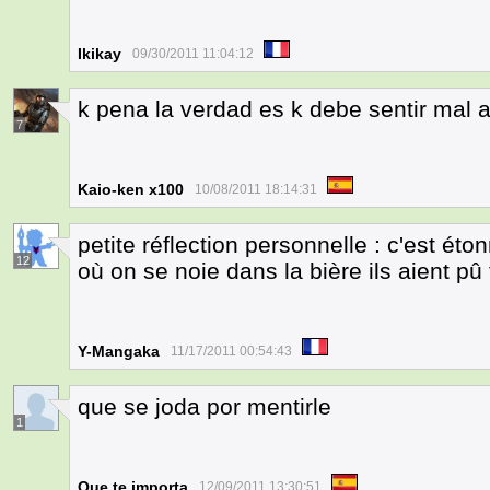
Ikikay
09/30/2011 11:04:12
k pena la verdad es k debe sentir mal 
7
Kaio-ken x100
10/08/2011 18:14:31
petite réflection personnelle : c'est é
12
où on se noie dans la bière ils aient pû 
Y-Mangaka
11/17/2011 00:54:43
que se joda por mentirle
1
Que te importa
12/09/2011 13:30:51