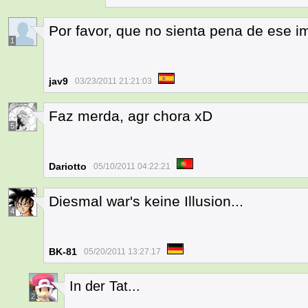
Por favor, que no sienta pena de ese i
1
jav9
03/23/2011 21:21:03
Faz merda, agr chora xD
5
Dariotto
05/10/2011 04:22:21
Diesmal war's keine Illusion...
4
BK-81
05/20/2011 13:27:17
In der Tat...
2