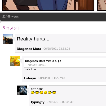
21448 views
5 コメント
Reality hurts...
8
Diogenes Mota
06/28/2011 23:33:08
Diogenes Mota
のコメント:
33
Reality hurts...
quite true
Esteryn
08/13/2011 15:27:43
he's right
2
typingty
07/10/2013 00:45:39