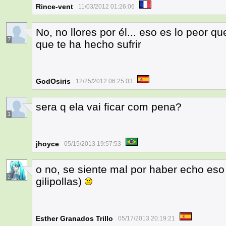
Rince-vent
11/03/2012 01:26:06
No, no llores por él... eso es lo peor qu
7
que te ha hecho sufrir
GodOsiris
12/25/2012 06:25:03
sera q ela vai ficar com pena?
1
jhoyce
05/15/2013 19:57:53
o no, se siente mal por haber echo eso 
2
gilipollas)
Esther Granados Trillo
05/17/2013 20:19:21