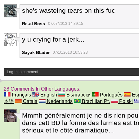
she's wasteing tears on this fuc
5
Re-al Boss
07/07/2013 14:39:15
y u crying for a jerk...
1
Sayak Blader
07/10/2013 16:53:23
Log-in to comment
28 Comments In Other Languages.
Français
English
Български
Português
Esp
本語
Català
Nederlands
Brazillian Pt.
Polski
Mmmh généralement je ne dis rien pour
2
dans cett BD la forme des larmes est t
sérieux et le côté dramatique...