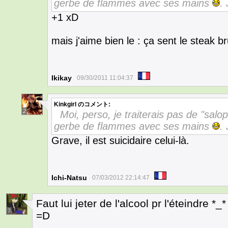
gerbe de flammes avec ses mains
. 
+1 xD
mais j'aime bien le : ça sent le steak b
Ikikay
09/30/2011 11:04:37
Kinkgirl
のコメント:
2
Moi, perso, je traiterais pas de "salop
gerbe de flammes avec ses mains
. 
Grave, il est suicidaire celui-là.
Ichi-Natsu
07/03/2012 22:14:47
Faut lui jeter de l'alcool pr l'éteindre *_*
7
=D