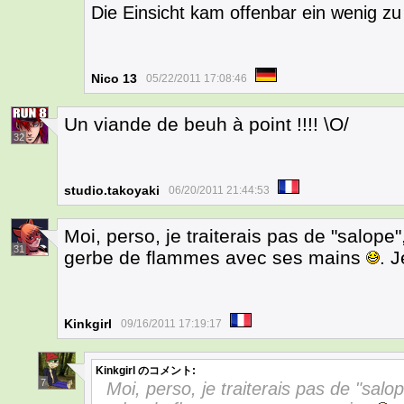
Die Einsicht kam offenbar ein wenig zu
Nico 13
05/22/2011 17:08:46
Un viande de beuh à point !!!! \O/
32
studio.takoyaki
06/20/2011 21:44:53
Moi, perso, je traiterais pas de "salope"
31
gerbe de flammes avec ses mains
. J
Kinkgirl
09/16/2011 17:19:17
Kinkgirl
のコメント:
7
Moi, perso, je traiterais pas de "salop