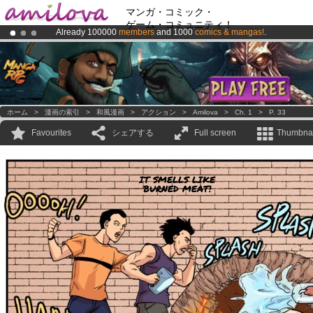
マンガ・コミック・
ゲーム・コミュニティ！
Already 100000
members
and 1000
comics & mangas!
.
Amilova
Kickstarter is now LIVE
!.
Premium membership from
3.95 euros
per month !
Get membership
ホーム
>
漫画の索引
>
和風漫画
>
アクション
>
Amilova
>
Ch. 1
>
P. 33
Favourites
シェアする
Full screen
Thumbnai
IT SMELLS LIKE
BURNED MEAT!