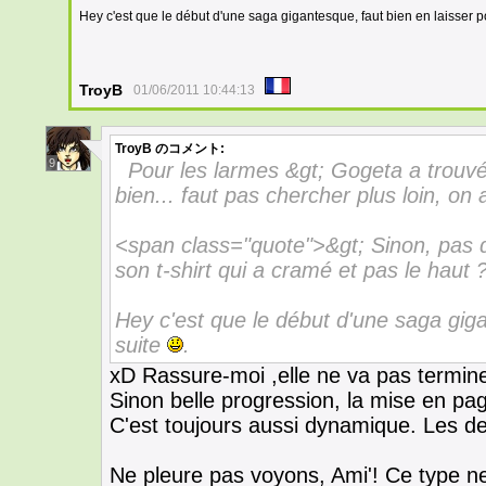
Hey c'est que le début d'une saga gigantesque, faut bien en laisser p
TroyB
01/06/2011 10:44:13
TroyB
のコメント:
9
Pour les larmes &gt; Gogeta a trouvé
bien... faut pas chercher plus loin, on 
<span class="quote">&gt; Sinon, pas d
son t-shirt qui a cramé et pas le haut 
Hey c'est que le début d'une saga giga
suite
.
xD Rassure-moi ,elle ne va pas termin
Sinon belle progression, la mise en pa
C'est toujours aussi dynamique. Les des
Ne pleure pas voyons, Ami'! Ce type ne