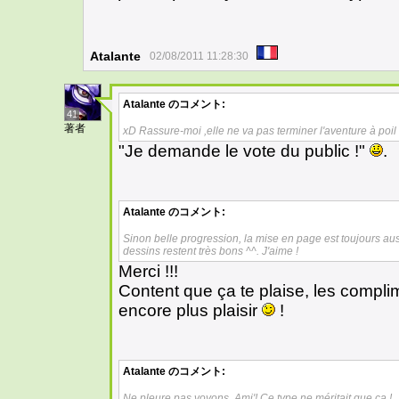
Atalante
02/08/2011 11:28:30
Atalante
のコメント:
41
著者
xD Rassure-moi ,elle ne va pas terminer l'aventure à po
"Je demande le vote du public !"
.
Atalante
のコメント:
Sinon belle progression, la mise en page est toujours au
dessins restent très bons ^^. J'aime !
Merci !!!
Content que ça te plaise, les complim
encore plus plaisir
!
Atalante
のコメント:
Ne pleure pas voyons, Ami'! Ce type ne méritait que ça !