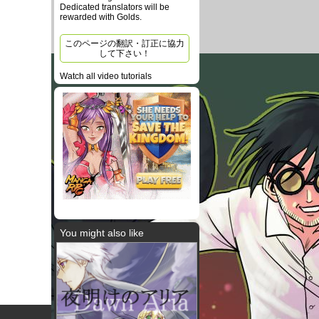
Dedicated translators will be
rewarded with Golds.
このページの翻訳・訂正に協力
して下さい！
Watch all video tutorials
You might also like