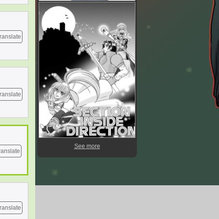
ranslate
ranslate
See more
ranslate
ranslate