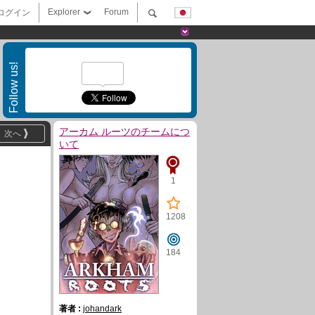
Explorer
Forum
ログイン
Follow us!
アーカム ルーツのチームにつ
次へ
いて
1
1208
184
著者 :
johandark