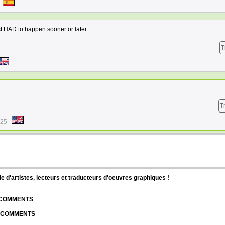
st HAD to happen sooner or later...
T
T
:25
d'artistes, lecteurs et traducteurs d'oeuvres graphiques !
| COMMENTS
| COMMENTS