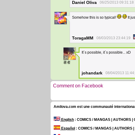
Daniel Oliva
06/25/2013 09:31:18
Somehow this is so typical!
It ju
1
ToragaMM
08/03/2013 23:44:19
It´s possible, it´s possible... xD
34
著者
johandark
08/04/2013 11:44
Comment on Facebook
Amilova.com est une communauté internationale 
English
: COMICS / MANGAS | AUTHORS 
Español
: COMICS / MANGAS | AUTHORS 