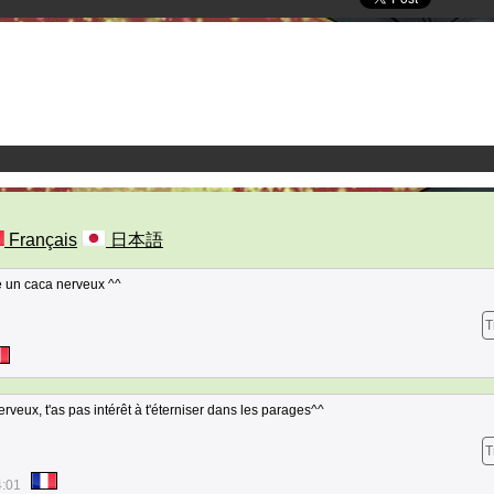
Français
日本語
re un caca nerveux ^^
T
veux, t'as pas intérêt à t'éterniser dans les parages^^
T
4:01