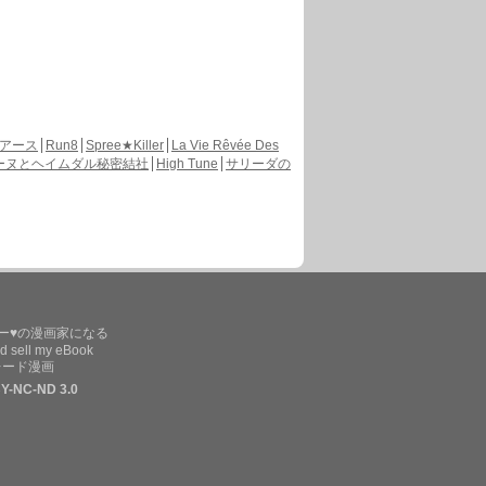
アース
Run8
Spree★Killer
La Vie Rêvée Des
ーヌとヘイムダル秘密結社
High Tune
サリーダの
ー♥の漫画家になる
d sell my eBook
レード漫画
Y-NC-ND 3.0