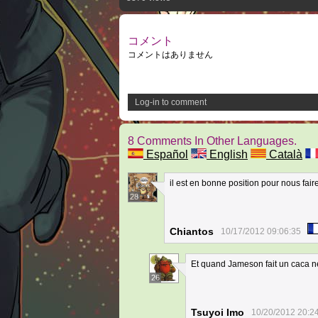
コメント
コメントはありません
Log-in to comment
8 Comments In Other Languages.
Español
English
Català
il est en bonne position pour nous fai
28
Chiantos
10/17/2012 09:06:35
Et quand Jameson fait un caca ner
26
Tsuyoi Imo
10/20/2012 20:2