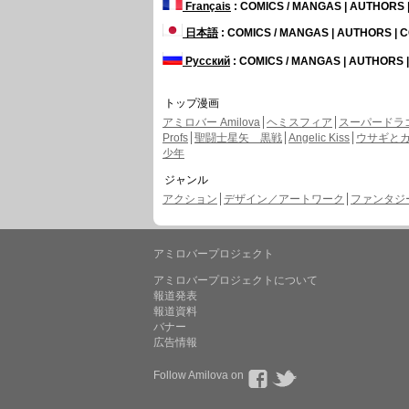
Français
: COMICS / MANGAS | AUTHORS
日本語
: COMICS / MANGAS | AUTHORS |
Русский
: COMICS / MANGAS | AUTHORS
トップ漫画
アミロバー Amilova
ヘミスフィア
スーパードラ
Profs
聖闘士星矢 黒戦
Angelic Kiss
ウサギと
少年
ジャンル
アクション
デザイン／アートワーク
ファンタジー 
アミロバープロジェクト
アミロバープロジェクトについて
報道発表
報道資料
バナー
広告情報
Follow Amilova on