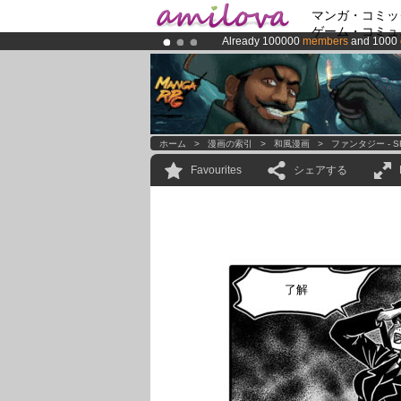
マンガ・コミッ
ゲーム・コミュ
Already 100000
members
and 1000
Amilova
Kickstarter is now LIVE
!.
Premium membership from
3.95 eur
ホーム
>
漫画の索引
>
和風漫画
>
ファンタジー - S
Favourites
シェアする
了解