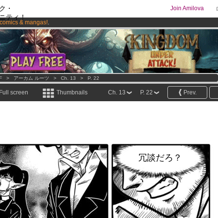
ク・
Join Amilova
ニティ！
comics & mangas!
.
os
per month !
Get membership now
F
>
アーカム ルーツ
>
Ch. 13
>
P. 22
Full screen
Thumbnails
Ch. 13
P. 22
Prev.
冗談だろ？