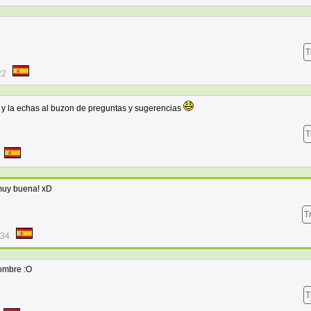
T
22
 y la echas al buzon de preguntas y sugerencias
T
 muy buena! xD
T
:34
hombre :O
T