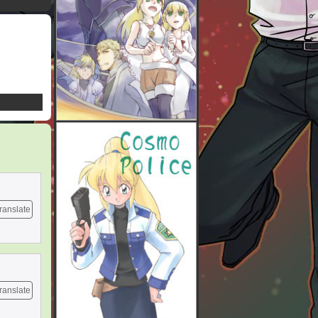
ranslate
ranslate