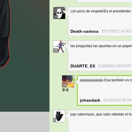
¡Un poco de respeto!Es el presidente!
30
Death-carioca
10/17/2012 16:30:
las preguntas las apuntas en un papel
15
DUARTE_EX
11/09/2012 09:57:07
jajajajajajajaja Esa también es
34
著者
johandark
11/10/2012 18:18
jojo cabronaso, que salio rebelde el 
4