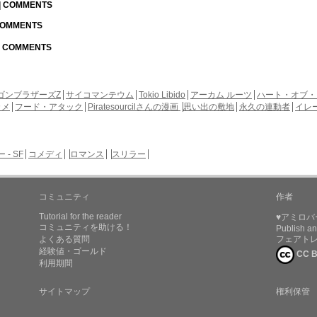
 | COMMENTS
 COMMENTS
 | COMMENTS
ゴンブラザーズZ
サイコマンテウム
Tokio Libido
アーカム ルーツ
ハート・オブ・
カメ
フード・アタック
Piratesourcilさんの漫画
思い出の敷地
永久の連動者
イレ
- SF
コメディ
ロマンス
スリラー
コミュニティ
作者
Tutorial for the reader
♥アミロバ
コミュニティを助ける！
Publish an
よくある質問
フェアト
経験値・ゴールド
CC B
利用期間
サイトマップ
権利保管