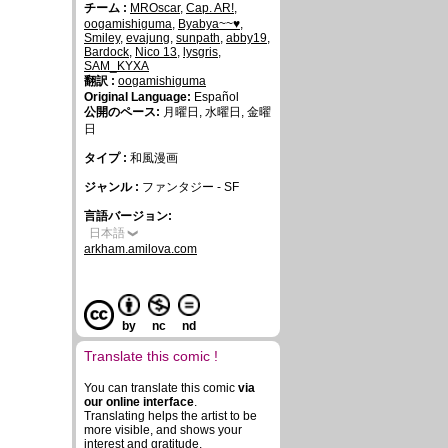
チーム :
MROscar
,
Cap. AR!
,
oogamishiguma
,
Byabya~~♥
,
Smiley
,
evajung
,
sunpath
,
abby19
,
Bardock
,
Nico 13
,
lysgris
,
SAM_KYXA
翻訳 :
oogamishiguma
Original Language:
Español
公開のペース:
月曜日, 水曜日, 金曜
日
タイプ :
和風漫画
ジャンル :
ファンタジー - SF
言語バージョン:
日本語
arkham.amilova.com
by
nc
nd
Translate this comic !
You can translate this comic
via
our online interface
.
Translating helps the artist to be
more visible, and shows your
interest and gratitude.