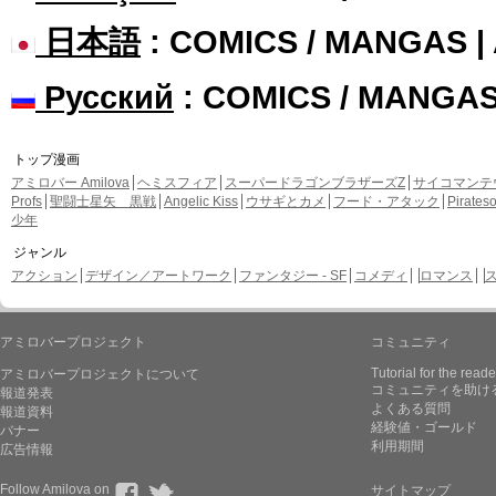
日本語
: COMICS / MANGAS 
Русский
: COMICS / MANGA
トップ漫画
アミロバー Amilova
ヘミスフィア
スーパードラゴンブラザーズZ
サイコマンテ
Profs
聖闘士星矢 黒戦
Angelic Kiss
ウサギとカメ
フード・アタック
Pirate
少年
ジャンル
アクション
デザイン／アートワーク
ファンタジー - SF
コメディ
ロマンス
アミロバープロジェクト
コミュニティ
Tutorial for the reade
アミロバープロジェクトについて
コミュニティを助け
報道発表
よくある質問
報道資料
経験値・ゴールド
バナー
利用期間
広告情報
Follow Amilova on
サイトマップ