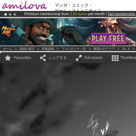
マンガ・コミック・
ゲーム・コミュニティ！
Premium membership from
3.95 euros
per month !
Get membership
Amilova
Kickstarter is now LIVE
!.
Already 100000
members
and 1000
comics & mangas!
.
ホーム
>
漫画の索引
>
和風漫画
>
ファンタジー - SF
>
夜明けのアリア
>
Ch. 5
Favourites
シェアする
Full screen
Thumbnai