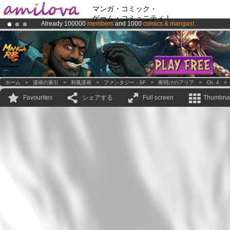
マンガ・コミック・
ゲーム・コミュニティ！
Already 100000
members
and 1000
comics & mangas!
.
Premium membership from
3.95 euros
per month !
Get membership
Amilova
Kickstarter is now LIVE
!.
ホーム
>
漫画の索引
>
和風漫画
>
ファンタジー - SF
>
夜明けのアリア
>
Ch. 4
Favourites
シェアする
Full screen
Thumbnai