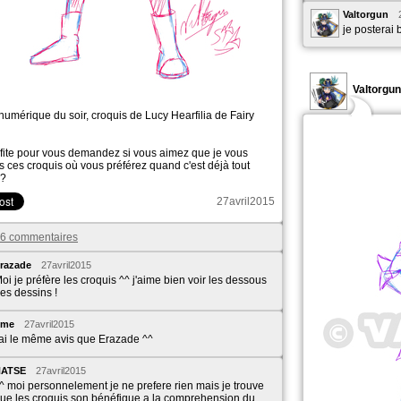
Valtorgun
je posterai 
Valtorgun
numérique du soir, croquis de Lucy Hearfilia de Fairy
ofite pour vous demandez si vous aimez que je vous
s ces croquis où vous préférez quand c'est déjà tout
r?
27avril2015
s 6 commentaires
razade
27avril2015
oi je préfère les croquis ^^ j'aime bien voir les dessous
es dessins !
Eme
27avril2015
'ai le même avis que Erazade ^^
NATSE
27avril2015
^ moi personnelement je ne prefere rien mais je trouve
ue les croquis son bénéfique a la comprehension du