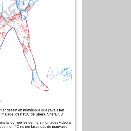
^^
nier dessin en numérique que j'avais fait
s malade, c'est l'OC de Shéra​, Shéra! 8D
ans la journée les derniers montages vidéo a
t que mon PC ne me fasse pas de mauvaise