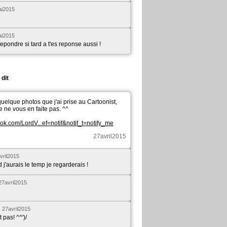
i2015
i2015
epondre si tard a t'es reponse aussi !
 dit
uelque photos que j'ai prise au Cartoonist,
re ne vous en faite pas. ^^
ok.com/LordV...ef=notif&notif_t=notify_me
27avril2015
vril2015
j'aurais le temp je regarderais !
27avril2015
27avril2015
 pas! ^^')/