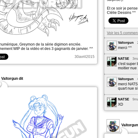
Et ce soir je pens
Clélie Dessins​ ^^
Voir les 5 commen
Valtorgun
numérique, Greymon de la série digimon encrée.
merci ^^
nement WIP de la vidéo et des 3 gagnants de janvier. ^^
30avril2015
NATSE
3ma
c'est super
moitier nue
Valtorgun dit
Valtorgun
merci NATSE 
quart nue si
NATSE
9ma
XD
Valtorgun