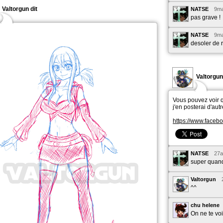
Valtorgun dit
NATSE
9ma
pas grave !
NATSE
9ma
desoler de r
Valtorgun
Vous pouvez voir q
j'en posterai d'aut
https://www.facebo
NATSE
27a
super quand 
Valtorgun
^^
chu helene
On ne te voit