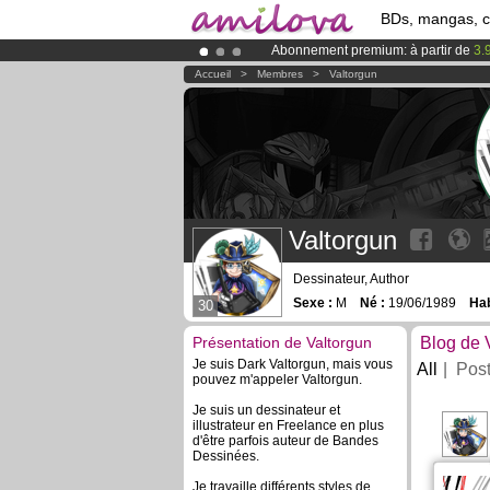
BDs, mangas, 
Abonnement premium: à partir de
3.
Déjà 100000
membres
et 1000
BDs 
Accueil
>
Membres
>
Valtorgun
Le
Kickstarter Amilova est désormais
Valtorgun
Dessinateur, Author
Sexe :
M
Né :
19/06/1989
Hab
30
Présentation de Valtorgun
Blog de 
Je suis Dark Valtorgun, mais vous
All
Pos
pouvez m'appeler Valtorgun.
Je suis un dessinateur et
illustrateur en Freelance en plus
d'être parfois auteur de Bandes
Dessinées.
Je travaille différents styles de