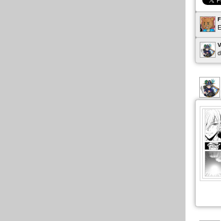
F
E
V
d