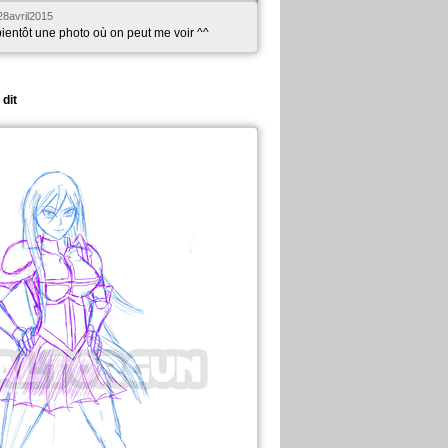
28avril2015
bientôt une photo où on peut me voir ^^
 dit