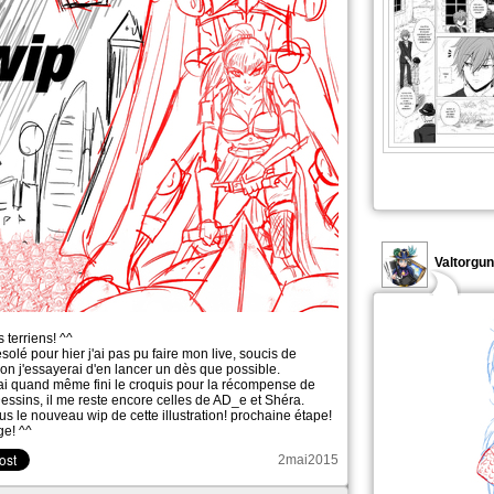
Valtorgun
s terriens! ^^
solé pour hier j'ai pas pu faire mon live, soucis de
on j'essayerai d'en lancer un dès que possible.
'ai quand même fini le croquis pour la récompense de
Dessins, il me reste encore celles de AD_e et Shéra.
s le nouveau wip de cette illustration! prochaine étape!
ge! ^^
2mai2015