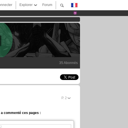
nnecter
Explorer
Forum
35 Abonnés
P.
2
n a commenté ces pages :