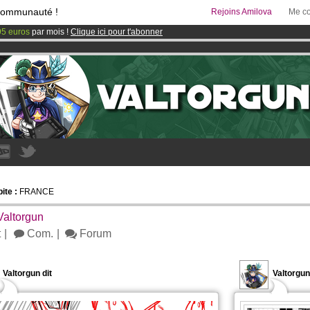
communauté !
Rejoins Amilova
Me co
95 euros
par mois !
Clique ici pour t'abonner
& Mangas
!
 lancé
!.
ite :
FRANCE
Valtorgun
t
Com.
Forum
Valtorgun dit
Valtorgu