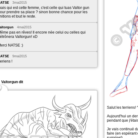
NATSE
3mai2015
ais qui est cette femme, c'est celle qui tuas Valtor gun
our prendre sa place ? sinon bonne chance pour les
initions et tout le reste.
altorgun
4mai2015
ême pas en rêves! Il encore née celui ou celles qui
étrônera Valtorgun! xD
erci NATSE :)
NATSE
9mai2015
eriens !
Valtorgun dit
Salut les terriens! 
Aujourd'hui un der
pendant que j'étai
Je vais continué d
faire (en espéran
surprise!).