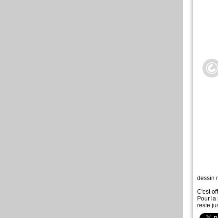
dessin 
C'est off
Pour la 
reste ju