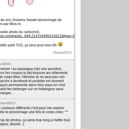
 du soir, Aoyama Sasaki personnage de
s​ par Miss-m.
elle photo du cartoonist,
book.com/media...849.214154895415612&type=3
a vidéo parti TGS, ça sera pour bien tôt.
28avril2015
vril2015
essiner ! au passague j'ais une question,
s t'es croquis tu fait toujours les vêtements
le corps Bleu ?désoler je ne peut pas voir
l'accès a facebook et youtube est souvent
façon permanente dans mon pays en c'est
peut les heberger sur un hebergeur sans
ranger....
29avril2015
ux couleurs différents c'est pour me repérer
lle le personnage une fois le corps créer. ^^
trop de photos, ça serai trop long à mettre tout
geur, désolé. :(