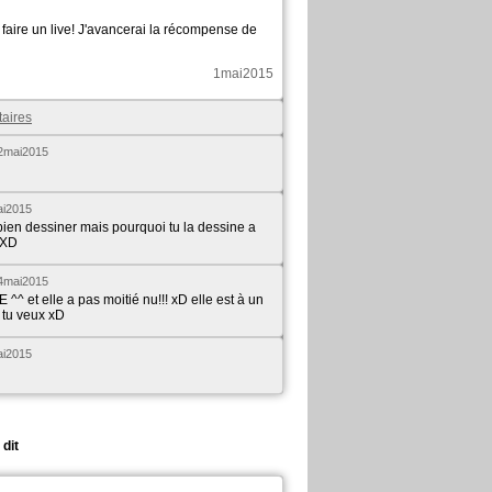
e faire un live! J'avancerai la récompense de
1mai2015
taires
2mai2015
i2015
 bien dessiner mais pourquoi tu la dessine a
 XD
4mai2015
^^ et elle a pas moitié nu!!! xD elle est à un
 tu veux xD
i2015
 dit