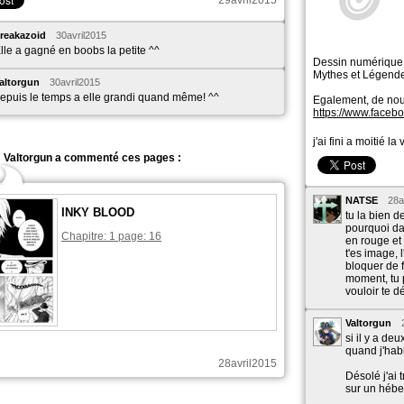
29avril2015
reakazoid
30avril2015
lle a gagné en boobs la petite ^^
Dessin numérique
Mythes et Légende
altorgun
30avril2015
epuis le temps a elle grandi quand même! ^^
Egalement, de nouv
https://www.face
j'ai fini a moitié l
Valtorgun a commenté ces pages :
NATSE
28a
INKY BLOOD
tu la bien d
pourquoi dan
Chapitre: 1 page: 16
en rouge et 
t'es image, 
bloquer de 
moment, tu 
vouloir te dé
Valtorgun
si il y a de
quand j'habi
28avril2015
Désolé j'ai 
sur un héber