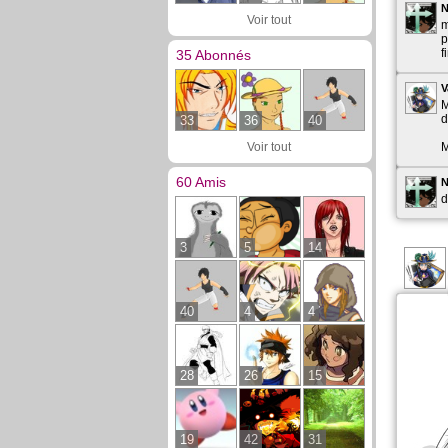
Voir tout
m
p
f
35 Abonnés
V
M
d
33
36
40
Voir tout
M
60 Amis
d
3
5
14
40
4
4
28
26
15
19
42
31