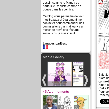
dessin comme le Manga ou
parfois le Réaliste comme on
trouve dans les comics.
Ce blog vous permettra de voir
mes travaux et également me
contacter pour commander des
commissions par mail ou via un
message privé des réseaux
sociaux où je suis inscrit.
Langues parlées:
Media Gallery
Salut le
Alors dé
connexi
Sinon j
Clélie 
46 Abonnements
Pour vou
L'encra
45
50
36