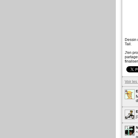
Dessin 
Tail.
J'en pr
partage
finalise
Voir le
E
M
d
j
^
q