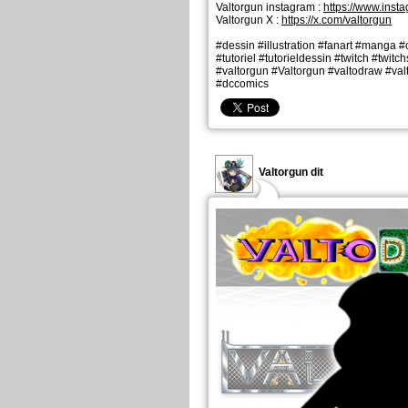
Valtorgun instagram :
https://www.inst
Valtorgun X :
https://x.com/valtorgun
#dessin #illustration #fanart #manga #
#tutoriel #tutorieldessin #twitch #twitc
#valtorgun #Valtorgun #valtodraw #va
#dccomics
Valtorgun dit