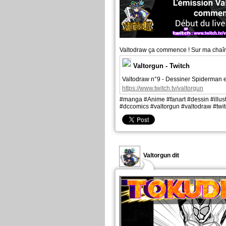
Valtodraw ça commence ! Sur ma chaîn
Valtorgun - Twitch
Valtodraw n°9 - Dessiner Spiderman e
https://www.twitch.tv/valtorgun
#manga #Anime #fanart #dessin #illustra
#dccomics #valtorgun #valtodraw #twitc
Valtorgun dit