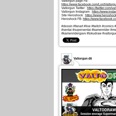
Valtorgun page FB :
https://www.facebook.com/LordValtor
Valtorgun Twitter :
https://twitter.com/v
Valtorgun Instagram :
https://www.inst
Site Heroshock :
https://www.heroshoc
Heroshock FB:
https://www.facebook.
#dessin #fanart #live #twitch #comics
#sentai #supersentai #kamenrider #m
#kamenridergavv #tokudraw #valtorgu
Valtorgun dit