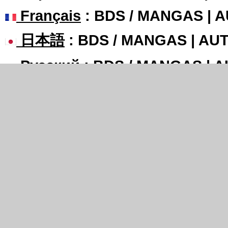
Français
: BDS / MANGAS | 
日本語
: BDS / MANGAS | A
Русский
: BDS / MANGAS | 
Top BDs / Manga
Amilova
Hémisphères
Chronoctis Express
Super Dragon Bros Z
Psychomant
Connection
Sethxfaye
Graped
Wisteria
Bienvenidos A República Gada
Only 
Genre
Action
Dessins - Artworks
Fantasy - SF
Humour
Jeunesse
Romance
Sexy - 
LE PROJET AMILOVA
COMMUNAUTÉ
Présentation du projet Amilova
Tutoriel du lecteur
Revue de presse
Évènements IRL
Espace Presse
Boutiques partenair
Bannières
Aider la communauté 
Devenir Annonceur
FAQ - Support
Partenaires Officiels
Monnaie virtuelle : l
Réseau social poker, blogs stats classements
CGU - Conditions d'ut