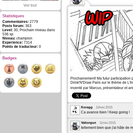
Voir tout
Statistiques
Commentaires:
2779
Posts forum:
363
Level:
30, Prochain niveau dans
536 xp
Niveau:
champion
Experience:
7314
Points de traducteur:
0
Badges
Prochainement! Ma futur participation 
Drink'N'Draw Paris sur le thème de L'I
inventé par Marcus, présentateur et a
Koragg
10nov.2015
Ca avance bien ! Keep going !
Valtorgun
11nov.2015
tellement bien que j'ai hâte de m