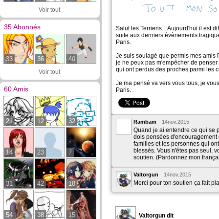
Voir tout
35 Abonnés
Salut les Terriens... Aujourd'hui il est dif
suite aux derniers évènements tragiqu
Paris.
Je suis soulagé que permis mes amis P
33
36
40
je ne peux pas m'empêcher de penser a
qui ont perdus des proches parmi les c
Voir tout
Je ma pensé va vers vous tous, je vou
60 Amis
Paris.
21
12
32
Rambam
14nov.2015
Quand je ai entendre ce qui se 
dois pensées d'encouragement e
familles et les personnes qui on
blessés. Vous n'êtes pas seul, v
14
23
7
soutien. (Pardonnez mon françai
Valtorgun
14nov.2015
Merci pour ton soutien ça fait plais
31
42
18
54
38
15
Valtorgun dit