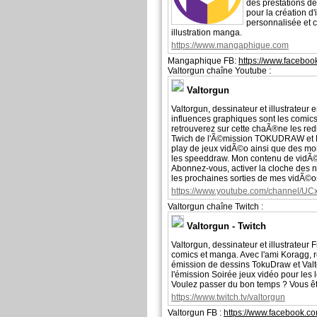
des prestations d
pour la création d'
personnalisée et c
illustration manga.
https://www.mangaphique.com
Mangaphique FB:
https://www.facebo
Valtorgun chaîne Youtube :
Valtorgun
Valtorgun, dessinateur et illustrateur 
influences graphiques sont les comic
retrouverez sur cette chaÃ®ne les red
Twich de l'Ã©mission TOKUDRAW et 
play de jeux vidÃ©o ainsi que des 
les speeddraw. Mon contenu de vidÃ©o
Abonnez-vous, activer la cloche des no
les prochaines sorties de mes vidÃ©o
https://www.youtube.com/channe
Valtorgun chaîne Twitch :
Valtorgun - Twitch
Valtorgun, dessinateur et illustrateur
comics et manga. Avec l'ami Koragg, 
émission de dessins TokuDraw et Val
l'émission Soirée jeux vidéo pour les l
Voulez passer du bon temps ? Vous êt
https://www.twitch.tv/valtorgun
Valtorgun FB :
https://www.facebook.c