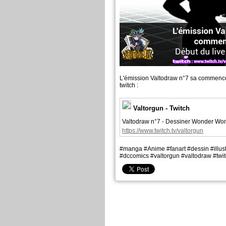
L'émission Valtodraw n°7 sa commenc
twitch :
Valtorgun - Twitch
Valtodraw n°7 - Dessiner Wonder Wom
https://www.twitch.tv/valtorgun
#manga #Anime #fanart #dessin #illustra
#dccomics #valtorgun #valtodraw #twitc