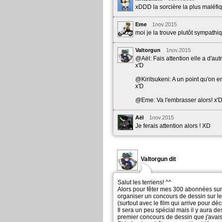
xDDD la sorcière la plus maléfiq
Eme
1nov.2015
moi je la trouve plutôt sympathi
Valtorgun
1nov.2015
@Aël: Fais attention elle a d'aut
x'D
@Kiritsukeni: A un point qu'on e
x'D
@Eme: Va l'embrasser alors! x'
Aël
1nov.2015
Je ferais attention alors ! XD
Valtorgun dit
Salut les terriens! ^^
Alors pour fêter mes 300 abonnées sur 
organiser un concours de dessin sur l
(surtout avec le film qui arrive pour dé
Il sera un peu spécial mais il y aura de
premier concours de dessin que j'avais