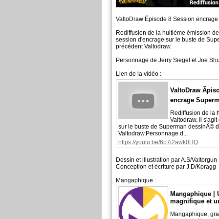
ValtoDraw Épisode 8 Session encrage
Rediffusion de la huitième émission de 
session d'encrage sur le buste de Su
précédent Valtodraw.
Personnage de Jerry Siegel et Joe Sh
Lien de la vidéo :
ValtoDraw Ãpis
encrage Superm
Rediffusion de la
Valtodraw. Il s'agi
sur le buste de Superman dessinÃ© 
Valtodraw.Personnage d...
https://youtu.be/6p7i2awk0HQ
Dessin et illustration par A.S/Valtorgun
Conception et écriture par J.D/Koragg
Mangaphique :
Mangaphique | U
magnifique et u
Mangaphique, gra