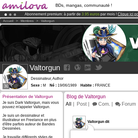
BDs, mangas, communauté !
Abonnement premium: à partir de
3.95 euros
par mois !
Clique ici p
Le
Kickstarter Amilova est désormais lancé
!.
Accueil
>
Membres
>
Valtorgun
Déjà 100000
membres
et 1000
BDs & Mangas
!
Valtorgun
Dessinateur, Author
Sexe :
M
Né :
19/06/1989
Habite :
FRANCE
30
Présentation de Valtorgun
Blog de Valtorgun
Je suis Dark Valtorgun, mais vous
All
Post
Com.
Forum
pouvez m'appeler Valtorgun.
Je suis un dessinateur et
illustrateur en Freelance en plus
Valtorgun dit
d'être parfois auteur de Bandes
Dessinées.
Je travaille différents styles de