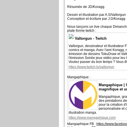
Résumée de JD/Koragg.
Dessin et illustration par A.S/Valtorgun
Conception et écriture par J.D/Koragg
Nous lançons un live chaque Dimanche
plate-forme twitch :
Valtorgun - Twitch
Valtorgun, dessinateur et illustrateur
comics et manga. Avec l'ami Koragg, 
émission de dessins TokuDraw et Val
l'émission Soirée jeux vidéo pour les l
Voulez passer du bon temps ? Vous êt
https://www.twitch.tv/valtorgun
Mangaphique :
Mangaphique | U
magnifique et u
Mangaphique, gra
des prestations d
pour la création d'
personnalisée et c
illustration manga.
https://www.mangaphique.com
Mangaphique FB :
https://www.facebo