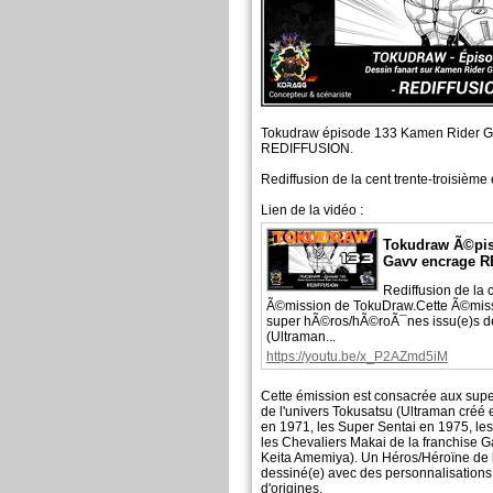
Tokudraw épisode 133 Kamen Rider G
REDIFFUSION.
Rediffusion de la cent trente-troisièm
Lien de la vidéo :
Tokudraw Ã©pis
Gavv encrage 
Rediffusion de la 
Ã©mission de TokuDraw.Cette Ã©miss
super hÃ©ros/hÃ©roÃ¯nes issu(e)s de
(Ultraman...
https://youtu.be/x_P2AZmd5iM
Cette émission est consacrée aux supe
de l'univers Tokusatsu (Ultraman créé
en 1971, les Super Sentai en 1975, le
les Chevaliers Makai de la franchise 
Keita Amemiya). Un Héros/Héroïne de l
dessiné(e) avec des personnalisation
d'origines.