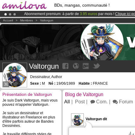
BDs, mangas, communauté !
Abonnement premium: à partir de
3.95 euros
par mois !
Clique ici p
Le
Kickstarter Amilova est désormais lancé
!.
Accueil
>
Membres
>
Valtorgun
Déjà 100000
membres
et 1000
BDs & Mangas
!
Valtorgun
Dessinateur, Author
Sexe :
M
Né :
19/06/1989
Habite :
FRANCE
30
Présentation de Valtorgun
Blog de Valtorgun
Je suis Dark Valtorgun, mais vous
All
Post
Com.
Forum
pouvez m'appeler Valtorgun.
Je suis un dessinateur et
illustrateur en Freelance en plus
Valtorgun dit
d'être parfois auteur de Bandes
Dessinées.
Je travaille différents styles de