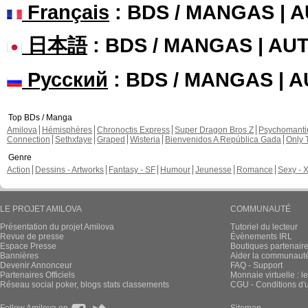
Tokudraw épisode 133 Kamen Rider G
REDIFFUSION.
Rediffusion de la cent trente-troisièm
Lien de la vidéo :
Tokudraw Ã©pis
Gavv encrage 
Rediffusion de la 
Ã©mission de TokuDraw.Cette Ã©miss
super hÃ©ros/hÃ©roÃ¯nes issu(e)s de
(Ultraman...
https://youtu.be/x_P2AZmd5iM
Cette émission est consacrée aux supe
de l'univers Tokusatsu (Ultraman créé