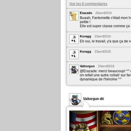
Voir les 8 commentaires
Erazade
20avril2016
Buaah, Fantomette c'était mon h
petite !
Elle est super classe comme ça 
Koragg
23avril2016
Eh oui, le travail, y'a que ça de vr
Koragg
23avril2016
Valtorgun
24avril2016
@Erazade: merci beaucoup! ^^ o
on refait une autre collab' sur 
dynamique de l'héroïne ^^
Valtorgun dit