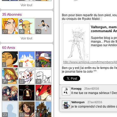
Voir tout
35 Abonnés
Bon pour bien repartir du bon pied, v
du croquis de Ryuko Matoi :
Valtorgun, memb
communauté Am
33
36
40
Superbe blog a pr
Voir tout
manga... Plus de 9
mangas sur Amilo
60 Amis
http://www.amilova.com/fr/members/4
5
4
9
Ben ça y est j'ai enfin eu le temps de l'
je pourrai faire la colo ^^
35
12
38
Koragg
25avril2016
Il me tue ce manga sérieux ! De
18
2
21
Valtorgun
27avril2016
je te comprends! c'est du délire 
23
15
1