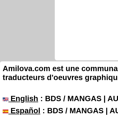
Valtodraw ça commence ! Sur ma chaîn
Valtorgun - Twitch
Valtodraw n°9 - Dessiner Spiderman e
https://www.twitch.tv/valtorgun
#manga #Anime #fanart #dessin #illustra
#dccomics #valtorgun #valtodraw #twitc
Valtorgun dit