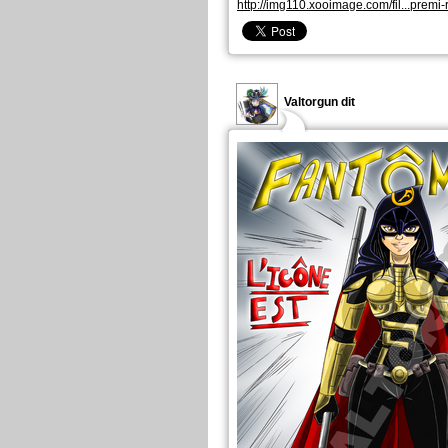
http://img110.xooimage.com/fil...premi-
Valtorgun dit