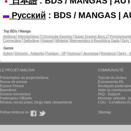
日本語
: BDS / MANGAS | A
Русский
: BDS / MANGAS | 
Top BDs / Manga
Amilova
Hémisphères
Chronoctis Express
Super Dragon Bros Z
Psychomant
Connection
Sethxfaye
Graped
Wisteria
Bienvenidos A República Gada
Only 
Genre
Action
Dessins - Artworks
Fantasy - SF
Humour
Jeunesse
Romance
Sexy - 
LE PROJET AMILOVA
COMMUNAUTÉ
Présentation du projet Amilova
Tutoriel du lecteur
Revue de presse
Évènements IRL
Espace Presse
Boutiques partenair
Bannières
Aider la communauté 
Devenir Annonceur
FAQ - Support
Partenaires Officiels
Monnaie virtuelle : l
Réseau social poker, blogs stats classements
CGU - Conditions d'ut
Follow Amilova on
Sitemap