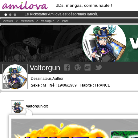
BDs, mangas, communauté !
Le
Kickstarter Amilova est désormais lancé
!.
Abonnement premium: à partir de
3.95 euros
par mois !
Clique ici p
Accueil
>
Membres
>
Valtorgun
>
Post
Déjà 100000
membres
et 1000
BDs & Mangas
!
Valtorgun
Dessinateur, Author
Sexe :
M
Né :
19/06/1989
Habite :
FRANCE
30
Valtorgun dit