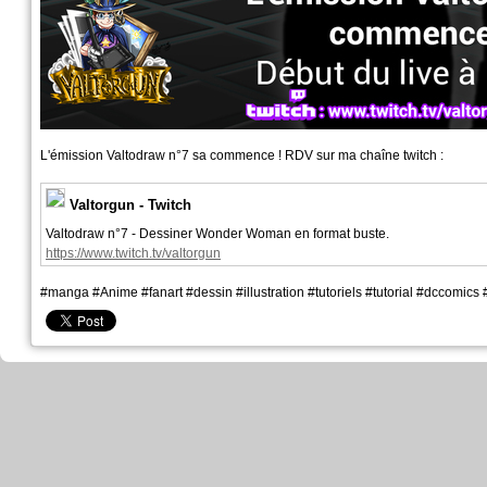
L'émission Valtodraw n°7 sa commence ! RDV sur ma chaîne twitch :
Valtorgun - Twitch
Valtodraw n°7 - Dessiner Wonder Woman en format buste.
https://www.twitch.tv/valtorgun
#manga #Anime #fanart #dessin #illustration #tutoriels #tutorial #dccomics 