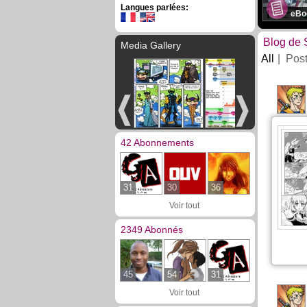
Langues parlées:
eBo
Blog de 
Media Gallery
All
Pos
42 Abonnements
31
30
36
Voir tout
2349 Abonnés
45
54
31
Voir tout