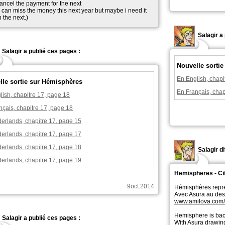
ancel the payment for the next
I can miss the money this next year but maybe i need it
n the next.)
Salagir a
Salagir a publié ces pages :
Nouvelle sorti
En English, chapi
lle sortie sur Hémisphères
En Français, chap
lish, chapitre 17, page 18
nçais, chapitre 17, page 18
erlands, chapitre 17, page 15
erlands, chapitre 17, page 17
erlands, chapitre 17, page 18
Salagir d
erlands, chapitre 17, page 19
Hemispheres - Cit
9oct.2014
Hémisphères repr
Avec Asura au dessi
www.amilova.com
Hemisphere is bac
Salagir a publié ces pages :
With Asura drawin