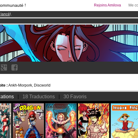
communauté !
Rejoins Amilova
Me co
 lancé
!.
95 euros
par mois !
Clique ici pour t'abonner
& Mangas
!
ite :
Ankh-Morpork, Discworld
cations
|
18 Traductions
|
30 Favoris