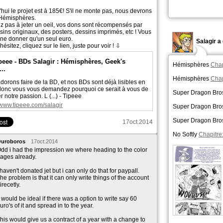
hui le projet est à 185€! S'il ne monte pas, nous devrons
 Hémisphères.
ez pas à jeter un oeil, vos dons sont récompensés par
sins originaux, des posters, dessins imprimés, etc ! Vous
ne donner qu'un seul euro.
Salagir 
hésitez, cliquez sur le lien, juste pour voir ! ⇩
peee - BDs Salagir : Hémisphères, Geek's
Hémisphères
Chap
..
Hémisphères
Chap
orons faire de la BD, et nos BDs sont déjà lisibles en
 donc vous vous demandez pourquoi ce serait à vous de
Super Dragon Bro
r notre passion. L (...) - Tipeee
//www.tipeee.com/salagir
Super Dragon Bro
Super Dragon Bro
17oct.2014
No Softly
Chapitre
uroboros
17oct.2014
dd i had the impression we where heading to the color
ages already.
 haven't donated jet but i can only do that for paypall.
he problem is that it can only write things of the account
irecetly.
t would be ideal if there was a option to write say 60
uro's of it and spread in to the year.
his would give us a contract of a year with a change to