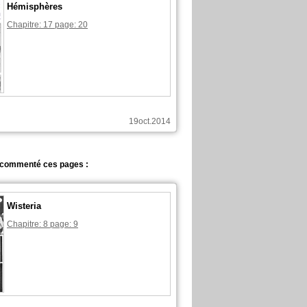
Hémisphères
Chapitre: 17 page: 20
19oct.2014
a commenté ces pages :
Wisteria
Chapitre: 8 page: 9