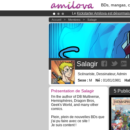
BDs, mangas, 
Le
Kickstarter Amilova est désormais
Abonnement premium: à partir de
3.
Accueil
>
Membres
>
Salagir
Déjà 134393
membres
et 1208
BDs 
Salagir
Scénariste, Dessinateur, Admin
Sexe :
M
Né :
01/01/1981
Hab
32
Présentation de Salagir
5 Publi
I'm the author of DB Multiverse,
Hemisphères, Dragon Bros,
Geek's World, and many other
comics.
Plein, plein de nouvelles BDs que
j'ai pu faire avec ce site !
Je suis content !