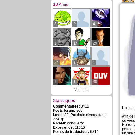
18 Amis
3
2
41
1
14
29
34
1
1
1
1
30
Voir tout
Statistiques
Commentaires:
3412
Hello à 
Posts forum:
509
Level:
32, Prochain niveau dans
Afin de
234 xp
où vous
Niveau:
conqueror
Nous av
Experience:
11616
pour que
Points de traducteur:
6814
un stric