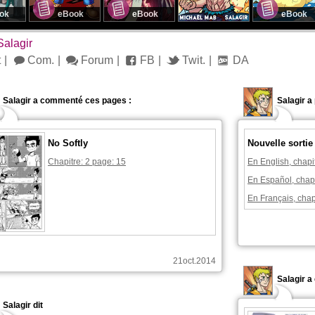
ok
eBook
eBook
eBook
Salagir
t
Com.
Forum
FB
Twit.
DA
Salagir a commenté ces pages :
Salagir a
No Softly
Nouvelle sortie
Chapitre: 2 page: 15
En English, chapi
En Español, chapi
En Français, chap
21oct.2014
Salagir 
Salagir dit