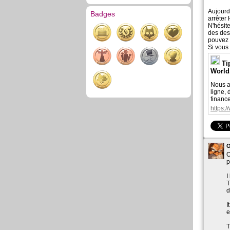
Aujourd'
Badges
arrêter
N'hésit
des des
pouvez 
Si vous 
Ti
World.
Nous ad
ligne,
finance
https:
O
O
p
I
T
d
I
e
T