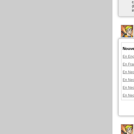
c
(
i
Nouve
En Eng
En Fra
En Ned
En Ned
En Ned
En Ned