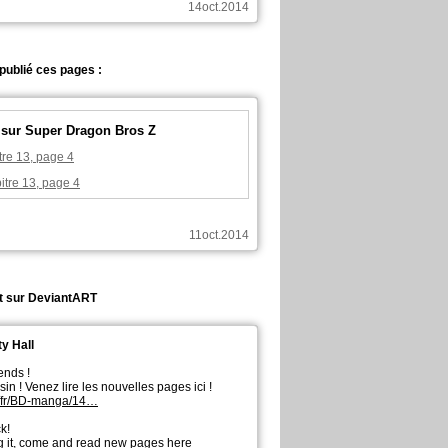
14oct.2014
 publié ces pages :
e sur Super Dragon Bros Z
tre 13, page 4
itre 13, page 4
11oct.2014
it sur DeviantART
y Hall
ends !
n ! Venez lire les nouvelles pages ici !
/fr/BD-manga/14…
k!
g it, come and read new pages here