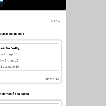
P.
2
 publié ces pages :
 sur No Softly
tre 2, page 15
tre 2, page 15
itre 2, page 15
20oct.2014
a commenté ces pages :