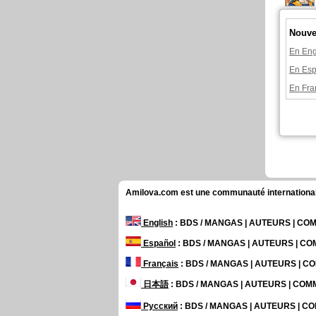
Nouvel
En Eng
En Esp
En Fra