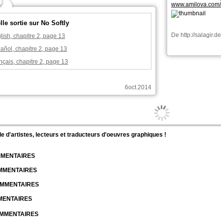
www.amilova.com
le sortie sur No Softly
De
http://salagir.d
lish, chapitre 2, page 13
añol, chapitre 2, page 13
nçais, chapitre 2, page 13
Salagir 
6oct.2014
DBM U3 & U9: Una
DBM U3 & U9: Una
Salagir a commenté ces pages :
DBM U3 & U9: Una
DBM U3 & U9: Una
Super Dragon Bros Z
Chapitre: 21 page: 36
Salagir 