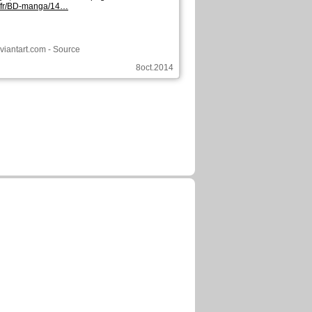
/fr/BD-manga/14…
eviantart.com
-
Source
8oct.2014
a commenté ces pages :
 Tierra sin Goku
Chapitre: 20 page: 11
 Tierra sin Goku
Chapitre: 20 page: 19
 Tierra sin Goku
Chapitre: 20 page: 27
 Tierra sin Goku
Chapitre: 22 page: 9
18mai2021
a commenté ces pages :