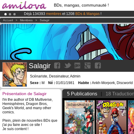
BDs, mangas, communauté !
Déjà 134393
membres
et 1208
BDs & Mangas
!
Le
Kickstarter Amilova est désormais lancé
!.
Accueil
>
Membres
>
Salagir
Abonnement premium: à partir de
3.95 euros
par mois !
Clique ici p
Salagir
Scénariste, Dessinateur, Admin
Sexe :
M
Né :
01/01/1981
Habite :
Ankh-Morpork, Discworld
32
Présentation de Salagir
5 Publications
|
18 Traductio
I'm the author of DB Multiverse,
Hemisphères, Dragon Bros,
Geek's World, and many other
comics.
Plein, plein de nouvelles BDs que
j'ai pu faire avec ce site !
Je suis content !