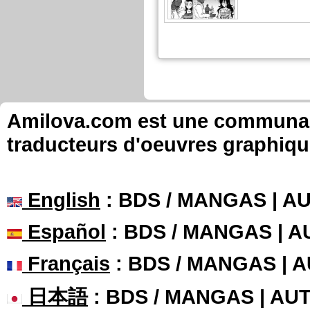
Salagir a commenté ces pag
Super Dragon B
Chapitre: 21 page
Salagir a commenté ces pag