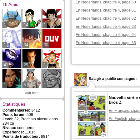
En Nederlands, chapitre 4, page 60
18 Amis
En Nederlands, chapitre 4, page 61
En Nederlands, chapitre 4, page 62
1
14
1
En Nederlands, chapitre 4, page 63
En Nederlands, chapitre 4, page 64
En Nederlands, chapitre 4, page 65
1
34
30
41
29
1
Salagir a publié ces pages :
1
5
1
Voir tout
Nouvelle sortie
Bros Z
Statistiques
Commentaires:
3412
En Français, chapi
Posts forum:
509
En English, chapit
Level:
32, Prochain niveau dans
234 xp
Niveau:
conqueror
Experience:
11616
Points de traducteur:
6814