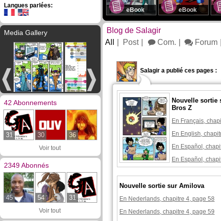
Langues parlées:
eBook
eBook
Blog de Salagir
Media Gallery
All
Post
Com.
Forum
Salagir a publié ces pages :
Nouvelle sortie
42 Abonnements
Bros Z
En Français, chapi
En English, chapit
31
30
36
En Español, chapi
Voir tout
En Español, chapi
2349 Abonnés
Nouvelle sortie sur Amilova
45
54
31
En Nederlands, chapitre 4, page 58
Voir tout
En Nederlands, chapitre 4, page 59