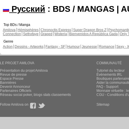
DBM U3 & U9: Una Tierra sin
Chapitre: 19 page: 21
Salagir a commenté ces pag
Super Dragon B
Chapitre: 21 page
Hémisphères
Chapitre: 23 page