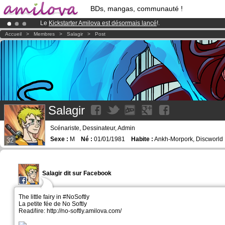
BDs, mangas, communauté !
Le
Kickstarter Amilova est désormais lancé
!.
Abonnement premium: à partir de
3.95 euros
par mois !
Clique ici p
Accueil
>
Membres
>
Salagir
>
Post
Déjà 100000
membres
et 1000
BDs & Mangas
!
Salagir
Scénariste, Dessinateur, Admin
Sexe :
M
Né :
01/01/1981
Habite :
Ankh-Morpork, Discworld
32
Salagir dit sur Facebook
The little fairy in #NoSoftly
La petite fée de No Softly
Read/lire: http://no-softly.amilova.com/