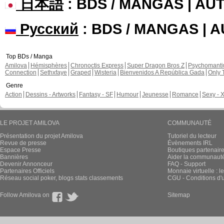
日本語
: BDS / MANGAS | A
Русский
: BDS / MANGAS | 
Top BDs / Manga
Amilova
Hémisphères
Chronoctis Express
Super Dragon Bros Z
Psychomant
Connection
Sethxfaye
Graped
Wisteria
Bienvenidos A República Gada
Only 
Genre
Action
Dessins - Artworks
Fantasy - SF
Humour
Jeunesse
Romance
Sexy - 
LE PROJET AMILOVA
COMMUNAUTÉ
Présentation du projet Amilova
Tutoriel du lecteur
Revue de presse
Évènements IRL
Espace Presse
Boutiques partenair
Bannières
Aider la communauté 
Devenir Annonceur
FAQ - Support
Partenaires Officiels
Monnaie virtuelle : l
Réseau social poker, blogs stats classements
CGU - Conditions d'ut
Follow Amilova on
Sitemap