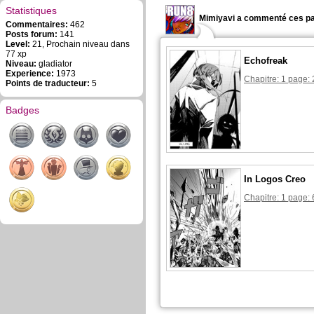
Statistiques
Mimiyavi a commenté ces pa
Commentaires:
462
Posts forum:
141
Level:
21, Prochain niveau dans
77 xp
Echofreak
Niveau:
gladiator
Experience:
1973
Chapitre: 1 page: 
Points de traducteur:
5
Badges
In Logos Creo
Chapitre: 1 page: 