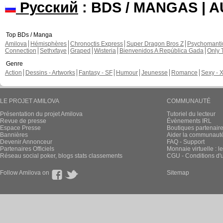
Mimiyavi a publié ces pages 
Nouvelle sortie 
fantasy)
En Français, chapi
Repost de McLeod via Mimiya
JE SOUTIEN La plateforme amilova.com 
certains des débats... Tempête entre q
dans l'indifférence de la plupart des le
fais partie des plus fervents fans de la 
communauté... Je lis, je commente, je 