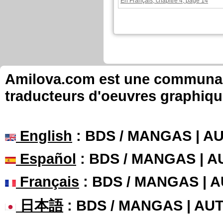
En Français, chapitre 4, page 14
Mimiyavi a commenté ces pa
Nail Saga
Chapitre: page: 1
Nail Saga
Chapitre: page: 5
Nail Saga
Chapitre: page: 10
Plume
Chapitre: 1 page: 12