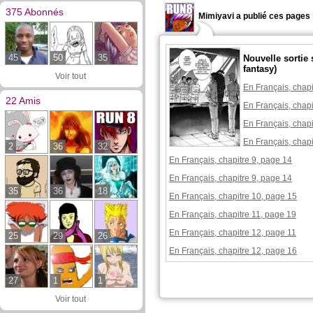
375 Abonnés
Mimiyavi a publié ces pages 
45
50
35
Nouvelle sortie 
fantasy)
Voir tout
En Français, chapi
22 Amis
En Français, chapi
En Français, chapi
En Français, chapi
2
36
32
En Français, chapitre 9, page 14
En Français, chapitre 9, page 14
35
36
18
En Français, chapitre 10, page 15
En Français, chapitre 11, page 19
En Français, chapitre 12, page 11
25
29
26
En Français, chapitre 12, page 16
27
1
1
Voir tout