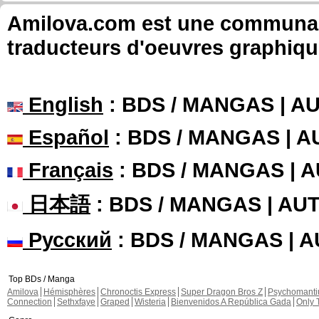
Amilova.com est une communauté
traducteurs d'oeuvres graphiqu
English
: BDS / MANGAS | 
Español
: BDS / MANGAS | 
Français
: BDS / MANGAS | 
日本語
: BDS / MANGAS | A
Русский
: BDS / MANGAS | 
Top BDs / Manga
Amilova
Hémisphères
Chronoctis Express
Super Dragon Bros Z
Psychomant
Connection
Sethxfaye
Graped
Wisteria
Bienvenidos A República Gada
Only 