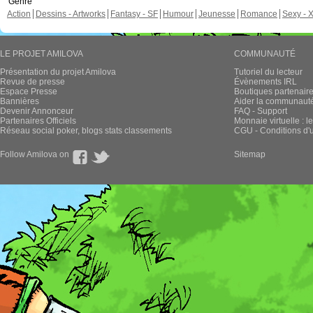
Genre
Action
Dessins - Artworks
Fantasy - SF
Humour
Jeunesse
Romance
Sexy - 
LE PROJET AMILOVA
COMMUNAUTÉ
Présentation du projet Amilova
Tutoriel du lecteur
Revue de presse
Évènements IRL
Espace Presse
Boutiques partenair
Bannières
Aider la communauté 
Devenir Annonceur
FAQ - Support
Partenaires Officiels
Monnaie virtuelle : l
Réseau social poker, blogs stats classements
CGU - Conditions d'ut
Follow Amilova on
Sitemap