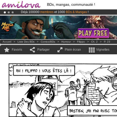
BDs, mangas, communauté !
Déjà 100000
membres
et 1000
BDs & Mangas
!
Abonnement premium: à partir de
3.95 euros
par mois !
Clique ici p
Le
Kickstarter Amilova est désormais lancé
!.
Accueil
>
Liste Des BDs
>
Comics/BDs
>
Humour
>
Filippo
>
Ch. 2
>
P. 23
Favoris
Partager
Plein écran
Vignettes