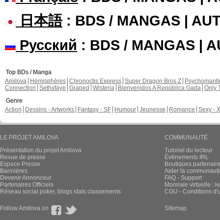
日本語
: BDS / MANGAS | A
Русский
: BDS / MANGAS | 
Top BDs / Manga
Amilova
Hémisphères
Chronoctis Express
Super Dragon Bros Z
Psychomant
Connection
Sethxfaye
Graped
Wisteria
Bienvenidos A República Gada
Only 
Genre
Action
Dessins - Artworks
Fantasy - SF
Humour
Jeunesse
Romance
Sexy - 
LE PROJET AMILOVA
COMMUNAUTÉ
Présentation du projet Amilova
Tutoriel du lecteur
Revue de presse
Évènements IRL
Espace Presse
Boutiques partenair
Bannières
Aider la communauté 
Devenir Annonceur
FAQ - Support
Partenaires Officiels
Monnaie virtuelle : l
Réseau social poker, blogs stats classements
CGU - Conditions d'ut
Follow Amilova on
Sitemap