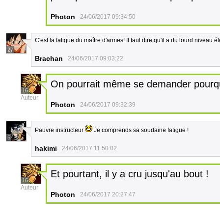
Photon
24/06/2017 09:34:50
C'est la fatigue du maître d'armes! Il faut dire qu'il a du lourd niveau é
27
Brachan
24/06/2017 09:03:22
On pourrait même se demander pourquo
16
Auteur
Photon
24/06/2017 09:32:39
Pauvre instructeur
Je comprends sa soudaine fatigue !
5
hakimi
24/06/2017 11:50:02
Et pourtant, il y a cru jusqu'au bout !
16
Auteur
Photon
24/06/2017 20:27:47