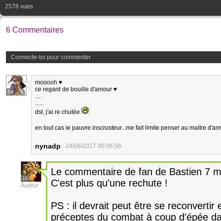
2578 vues
6 Commentaires
Connecte-toi pour commenter
mooooh ♥
ce regard de bouille d'amour ♥
54
....
......
dsl, j'ai re chutée
en tout cas le pauvre inscrusteur...me fait limite penser au maitre d'
nynadp
24/06/2017 00:06:56
Le commentaire de fan de Bastien 7 min
16
C'est plus qu'une rechute !
Auteur
PS : il devrait peut être se reconvertir 
préceptes du combat à coup d'épée dan