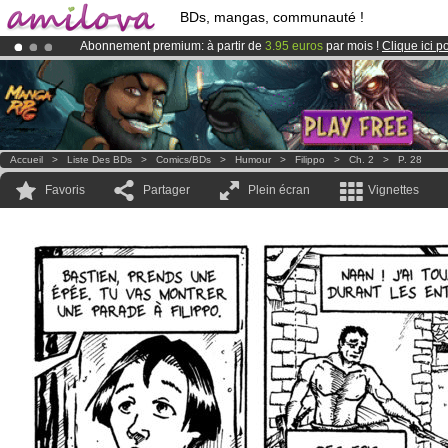
BDs, mangas, communauté !
Abonnement premium: à partir de
3.95 euros
par mois !
Clique ici p
Le
Kickstarter Amilova est désormais lancé
!.
Déjà 100000
membres
et 1000
BDs & Mangas
!
Accueil
>
Liste Des BDs
>
Comics/BDs
>
Humour
>
Filippo
>
Ch. 2
>
P. 28
Favoris
Partager
Plein écran
Vignettes