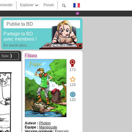
nnecter
Explorer
Forum
Publie ta BD
Partage ta BD
avec membres !
En savoir plus...
Filippo
Suiv.
173
129
120
Auteur :
Photon
Équipe :
Mangouste
Version originale:
Français