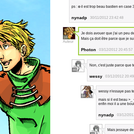
ps :
o
il est trop beau bastien en case 3 !!
nynadp
30/11/2012 23:42:48
Je dois avouer que j'ai un peu d
16
Mais ça doit être parce que je su
Auteur
Photon
03/12/2012 20:45:57
Non, c'est juste parce que
46
wessy
03/12/2012 20:49
wessy n'essaye pas t
54
mais si il est beau >_ 
enfin moi il a une boui
nynadp
03/12/201
Mais jessaye de 