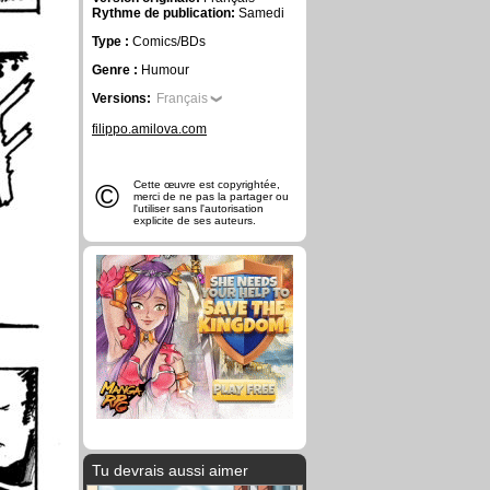
Rythme de publication:
Samedi
Type :
Comics/BDs
Genre :
Humour
Versions:
Français
filippo.amilova.com
©
Cette œuvre est copyrightée,
merci de ne pas la partager ou
l'utiliser sans l'autorisation
explicite de ses auteurs.
Tu devrais aussi aimer