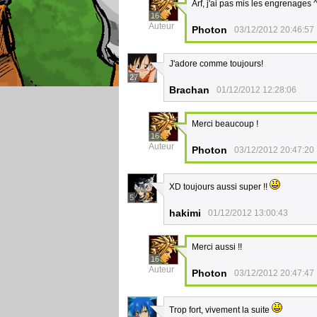
Arf, j'ai pas mis les engrenages 
16
Auteur
Photon
03/12/2012 20:46:57
J'adore comme toujours!
27
Brachan
01/12/2012 12:28:06
Merci beaucoup !
16
Auteur
Photon
03/12/2012 20:47:20
XD toujours aussi super !!
5
hakimi
01/12/2012 13:00:43
Merci aussi !!
16
Auteur
Photon
03/12/2012 20:47:47
Trop fort, vivement la suite