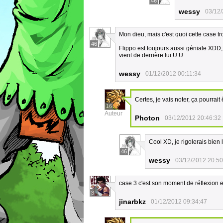
46
wessy
03/12/
Mon dieu, mais c'est quoi cette case tr
46
Flippo est toujours aussi géniale XDD, e
vient de derrière lui U.U
wessy
01/12/2012 00:11:34
Certes, je vais noter, ça pourrai
16
Auteur
Photon
03/12/2012 20:46:32
Cool XD, je rigolerais bien le
46
wessy
03/12/2012 20:50
case 3 c'est son moment de réflexion
3
jinarbkz
01/12/2012 09:34:47