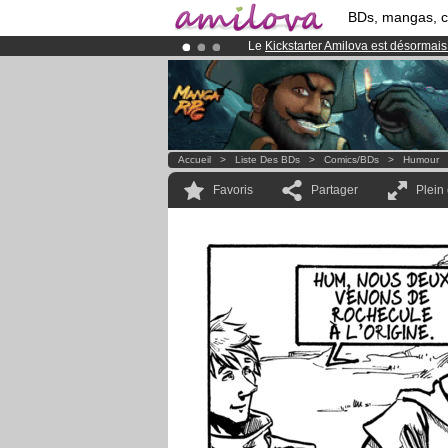
BDs, mangas, 
Le
Kickstarter Amilova est désormais
Abonnement premium: à partir de
3.
Déjà 100000
membres
et 1000
BDs 
Accueil
>
Liste Des BDs
>
Comics/BDs
>
Humour
Favoris
Partager
Plein