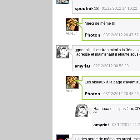
24
spoutnik18
01/12/2012 14:16:22
Merci de même !!!
16
Auteur
Photon
03/12/2012 20:47:57
ggnnnniiiii il est trop mimi a la 3ème 
l'agresse et maintenant il étouffe so
4
amyriat
02/12/2012 00:53:29
Les oiseaux à la page d'avant a
16
Auteur
Photon
03/12/2012 20:48:26
Haaaaaa oui c pas faux XD p
^^
4
amyriat
03/12/2012 21:
Il a des perde de mémoires aussi , c'est