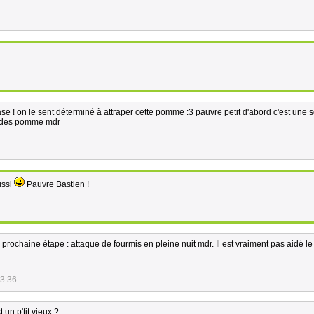
case ! on le sent déterminé à attraper cette pomme :3 pauvre petit d'abord c'est une s
us des pomme mdr
ussi
Pauvre Bastien !
rochaine étape : attaque de fourmis en pleine nuit mdr. Il est vraiment pas aidé l
23:36
 un p'tit vieux ?