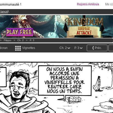
communauté !
Rejoins Amilova
Me co
 lancé
!.
95 euros
par mois !
Clique ici pour t'abonner
& Mangas
!
>
Filippo
>
Ch. 2
>
P. 3
 écran
Vignettes
Ch. 2
P. 3
Préc.