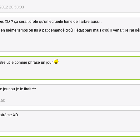
2012 20:58:03
ois XD ? ça serait drôle qu'un écrueile tome de l’arbre aussi .
n même temps on lui à pat demandé d'où il était parti mais d'où il venait, je l'ai déjà
t être utile comme phrase un jour
 jour ou je le lirait ^^
:50
 extrême XD