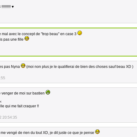
!!!!!!!! ♥
e mal avec le concept de "trop beau" en case 3
is pas une fille
 tes pas Nyna
(moi non plus je le qualifierai de bien des choses sauf beau XD )
:55
e venger de moi sur bastien
<
lle qui me fait craquer !!
2 20:54:35
me vengé de rien du tout XD, je dit juste ce que je pense