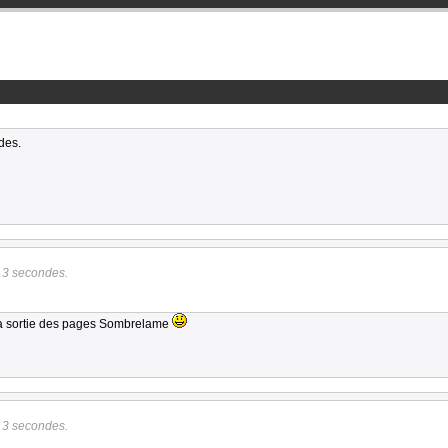
des.
e 3 secondes.
la sortie des pages Sombrelame
e 3 secondes.