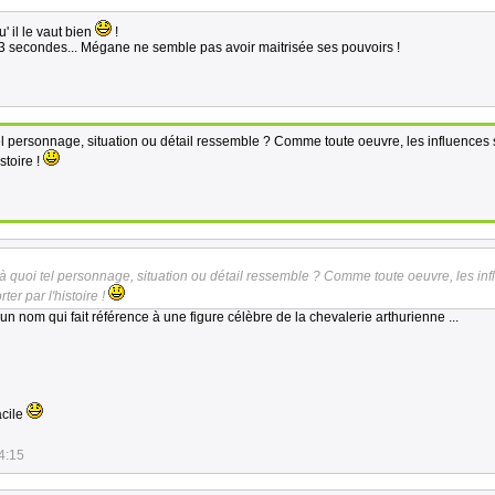
u' il le vaut bien
!
ure 3 secondes... Mégane ne semble pas avoir maitrisée ses pouvoirs !
l personnage, situation ou détail ressemble ? Comme toute oeuvre, les influences 
stoire !
 quoi tel personnage, situation ou détail ressemble ? Comme toute oeuvre, les in
ter par l'histoire !
e un nom qui fait référence à une figure célèbre de la chevalerie arthurienne ...
facile
4:15