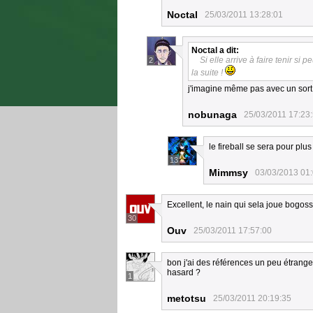
Noctal
25/03/2011 13:28:01
Noctal
a dit:
Si elle arrive à faire tenir si
2
la suite !
j'imagine même pas avec un sort c
nobunaga
25/03/2011 17:23
le fireball se sera pour plus
13
Mimmsy
03/03/2013 01
Excellent, le nain qui sela joue bogoss :
30
Ouv
25/03/2011 17:57:00
bon j'ai des références un peu étrang
hasard ?
1
metotsu
25/03/2011 20:19:35