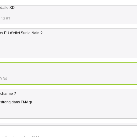
 dalle XD
:13:57
s EU d'effet Sur le Nain ?
9:34
 charme ?
rmstrong dans FMA :p