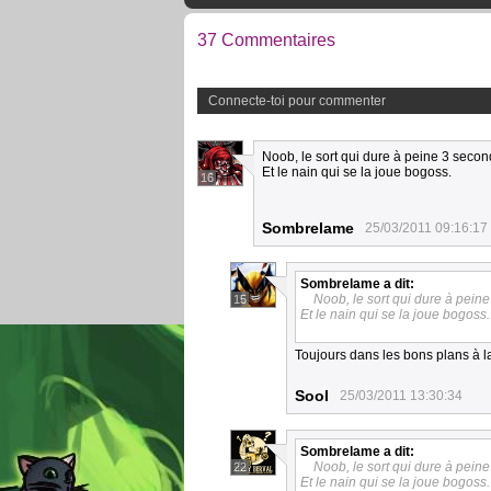
37 Commentaires
Connecte-toi pour commenter
Noob, le sort qui dure à peine 3 secon
Et le nain qui se la joue bogoss.
16
Sombrelame
25/03/2011 09:16:17
Sombrelame
a dit:
Noob, le sort qui dure à pein
15
Et le nain qui se la joue bogoss.
Toujours dans les bons plans à 
Sool
25/03/2011 13:30:34
Sombrelame
a dit:
Noob, le sort qui dure à pein
22
Et le nain qui se la joue bogoss.