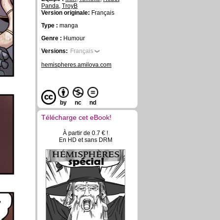
Panda
,
TroyB
Version originale:
Français
Type :
manga
Genre :
Humour
Versions:
Français
hemispheres.amilova.com
by
nc
nd
Télécharge cet eBook!
À partir de 0.7 € !
En HD et sans DRM