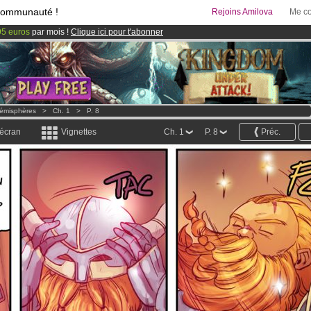
communauté !
Rejoins Amilova
Me co
95 euros
par mois !
Clique ici pour t'abonner
& Mangas
!
 lancé
!.
émisphères
>
Ch. 1
>
P. 8
 écran
Vignettes
Ch. 1
P. 8
Préc.