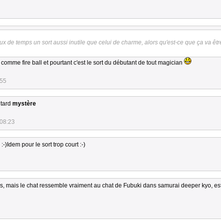
 peux de temps un sort aussi inutile que celui de charme, alors qu'est-ce que ça va êt
omme fire ball et pourtant c'est le sort du débutant de tout magician
:55
 tard
mystère
:08:23
-)Idem pour le sort trop court :-)
es, mais le chat ressemble vraiment au chat de Fubuki dans samurai deeper kyo, es