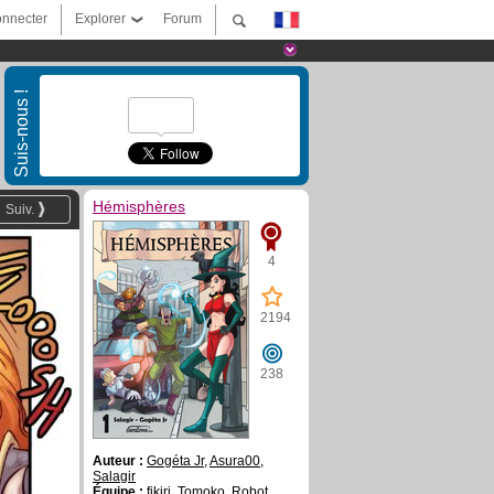
nnecter
Explorer
Forum
Suis-nous !
Hémisphères
Suiv.
4
2194
238
Auteur :
Gogéta Jr
,
Asura00
,
Salagir
Équipe :
fikiri
,
Tomoko
,
Robot