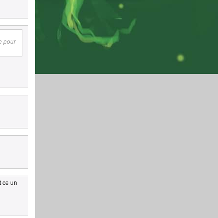
re pour
t ce un