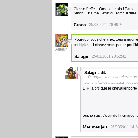
Classe l' effet l' Oréal du nain ! Parce q
Sinon... J' aime l' effet du sort qui d
17
Croca
25/03/2011 20:49:26
Pourquoi vous cherchez tous à quoi te
32
multiples... Laissez-vous porter par l'hi
Auteur
Salagir
25/03/2011 20:52:42
Salagir
a dit:
Pourquoi vous cherchez tous à
9
sont multiples... Laissez-vous por
Dit-il alors que le chevalier port
...
...
oui, je sais, c'était de la critique 
Meumeujeu
26/03/2011 14:2