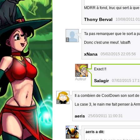
MDRR à fond, truc qui sert à que
Thony Berval
10/08/2011 01
Ta pas remarquer que le sort a pa
1
Donc c'est une meuf. \sbaff\
xNana
05/02/2015 22:05:56
Exact !!
32
Auteur
Salagir
07/02/2015 17:1
Il a combien de CoolDown son sort de
7
La case 3, le nain me fait penser à A
aeris
25/03/2011 11:00:31
aeris
a dit:
15