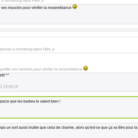
er à Armstrong dans FMA :p
er ses muscles pour vérifier la ressemblance
t penser à Armstrong dans FMA :p
u gonfler ses muscles pour vérifier la ressemblance
etit ^^
2 19:48:18
parce que les barbes le valent bien !
temps un sort aussi inutile que celui de charme, alors qu'est-ce que ça va être pour la 