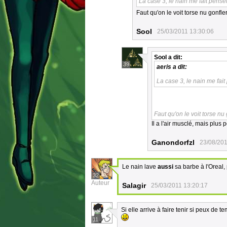
La case 3, le nain me fait pens
Faut qu'on le voit torse nu gonfl
Sool
25/03/2011 13:30:06
Sool
a dit:
39
aeris
a dit:
La case 3, le nain me fai
Faut qu'on le voit torse n
Il a l'air musclé, mais plus p
Ganondorfzl
23/08/201
Le nain lave
aussi
sa barbe à l'Oreal, 
32
Auteur
Salagir
25/03/2011 13:20:17
Si elle arrive à faire tenir si peux de 
11