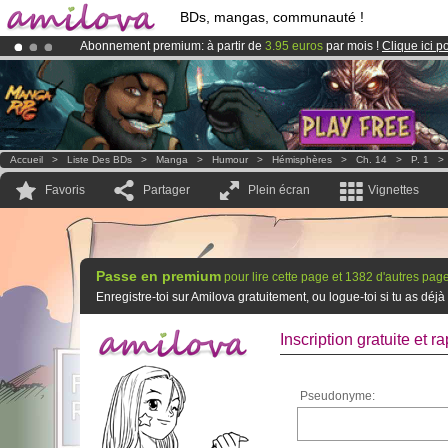
BDs, mangas, communauté !
Abonnement premium: à partir de
3.95 euros
par mois !
Clique ici p
Déjà 100000
membres
et 1000
BDs & Mangas
!
Le
Kickstarter Amilova est désormais lancé
!.
Accueil
>
Liste Des BDs
>
Manga
>
Humour
>
Hémisphères
>
Ch. 14
>
P. 1
Favoris
Partager
Plein écran
Vignettes
Passe en premium
pour lire cette page et 1382 d'autres pag
Enregistre-toi sur Amilova gratuitement, ou logue-toi si tu as d
Inscription gratuite et ra
Pseudonyme: