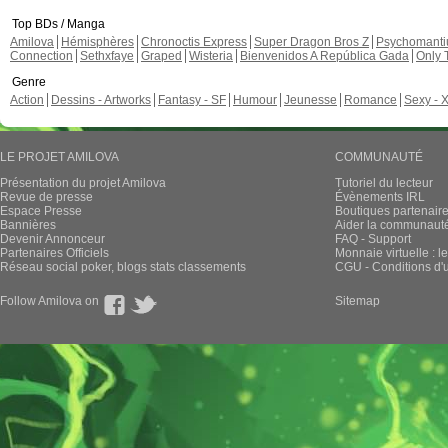
Top BDs / Manga
Amilova
Hémisphères
Chronoctis Express
Super Dragon Bros Z
Psychomant
Connection
Sethxfaye
Graped
Wisteria
Bienvenidos A República Gada
Only 
Genre
Action
Dessins - Artworks
Fantasy - SF
Humour
Jeunesse
Romance
Sexy - 
LE PROJET AMILOVA
COMMUNAUTÉ
Présentation du projet Amilova
Tutoriel du lecteur
Revue de presse
Évènements IRL
Espace Presse
Boutiques partenair
Bannières
Aider la communauté 
Devenir Annonceur
FAQ - Support
Partenaires Officiels
Monnaie virtuelle : l
Réseau social poker, blogs stats classements
CGU - Conditions d'ut
Follow Amilova on
Sitemap