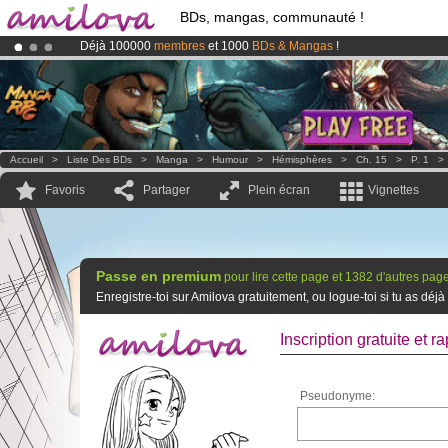
BDs, mangas, communauté !
Déjà 100000
membres
et 1000
BDs & Mangas
!
Abonnement premium: à partir de
3.95 euros
par mois !
Clique ici p
Le
Kickstarter Amilova est désormais lancé
!.
Accueil
>
Liste Des BDs
>
Manga
>
Humour
>
Hémisphères
>
Ch. 15
>
P. 1
Favoris
Partager
Plein écran
Vignettes
Passe en premium
pour lire cette page et 1382 d'autres pag
Enregistre-toi sur Amilova gratuitement, ou logue-toi si tu as d
Inscription gratuite et ra
Pseudonyme: