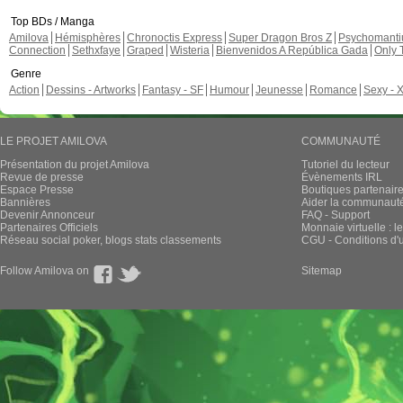
Top BDs / Manga
Amilova
Hémisphères
Chronoctis Express
Super Dragon Bros Z
Psychomant
Connection
Sethxfaye
Graped
Wisteria
Bienvenidos A República Gada
Only 
Genre
Action
Dessins - Artworks
Fantasy - SF
Humour
Jeunesse
Romance
Sexy - 
LE PROJET AMILOVA
COMMUNAUTÉ
Présentation du projet Amilova
Tutoriel du lecteur
Revue de presse
Évènements IRL
Espace Presse
Boutiques partenair
Bannières
Aider la communauté 
Devenir Annonceur
FAQ - Support
Partenaires Officiels
Monnaie virtuelle : l
Réseau social poker, blogs stats classements
CGU - Conditions d'ut
Follow Amilova on
Sitemap