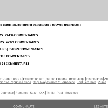
d'artistes, lecteurs et traducteurs d'oeuvres graphiques !
URS | 24434 COMMENTAIRES
URS | 47921 COMMENTAIRES
TEURS | 850869 COMMENTAIRES
 | 300 COMMENTAIRES
S | 64 COMMENTAIRES
r Dragon Bros Z
Psychomantium
Human Puppets
Tokio Libido
His Feelings
Ar
nidos A República Gada
Only Two
Astaroth Y Bernadette
Edil
Leth Hate
Plume
Jeunesse
Romance
Sexy - XXX
Thriller
Yaoi - Boys love
COMMUNAUTÉ
LES AUT