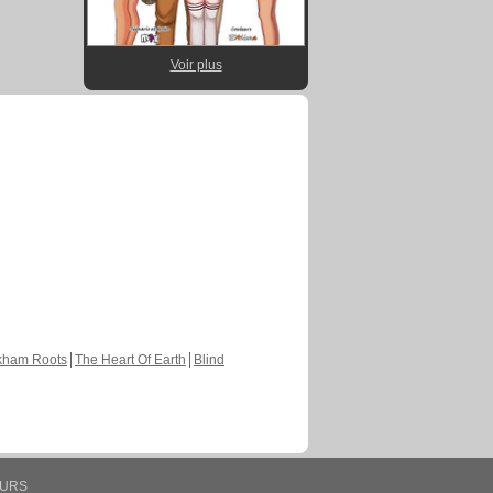
Voir plus
kham Roots
The Heart Of Earth
Blind
EURS