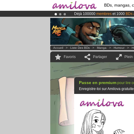
BDs, mangas, 
Déjà 100000
membres
et 1000
BDs 
Le
Kickstarter Amilova est désormais
Abonnement premium: à partir de
3.
Accueil
>
Liste Des BDs
>
Manga
>
Humour
>
H
Favoris
Partager
Plein
Passe en premium
pour lire 
Enregistre-toi sur Amilova gratui