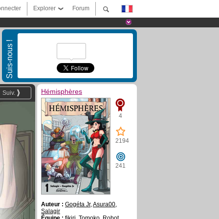
nnecter
Explorer
Forum
Suis-nous !
Hémisphères
Suiv.
4
2194
241
Auteur :
Gogéta Jr
,
Asura00
,
Salagir
Équipe :
fikiri
,
Tomoko
,
Robot