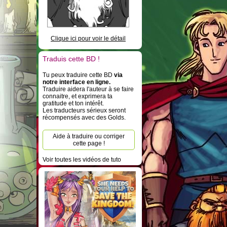
Clique ici pour voir le détail
Traduis cette BD !
Tu peux traduire cette BD
via
notre interface en ligne.
Traduire aidera l'auteur à se faire
connaitre, et exprimera ta
gratitude et ton intérêt.
Les traducteurs sérieux seront
récompensés avec des Golds.
Aide à traduire ou corriger
cette page !
Voir toutes les vidéos de tuto