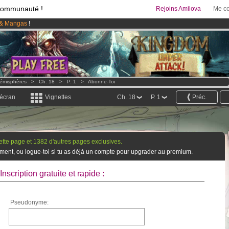
communauté !
Rejoins Amilova
Me co
& Mangas
!
 lancé
!.
95 euros
par mois !
Clique ici pour t'abonner
émisphères
>
Ch. 18
>
P. 1
>
Abonne-Toi
 écran
Vignettes
Ch. 18
P. 1
Préc.
cette page et 1382 d'autres pages exclusives.
tement, ou logue-toi si tu as déjà un compte pour upgrader au premium.
Inscription gratuite et rapide :
Pseudonyme: