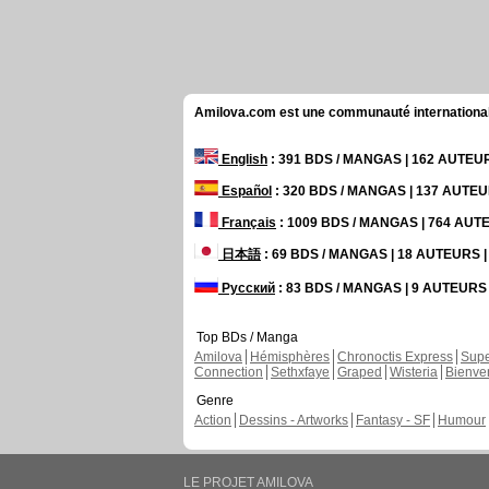
Amilova.com est une communauté internationale 
English
: 391 BDS / MANGAS | 162 AUTE
Español
: 320 BDS / MANGAS | 137 AUTE
Français
: 1009 BDS / MANGAS | 764 AU
日本語
: 69 BDS / MANGAS | 18 AUTEURS
Русский
: 83 BDS / MANGAS | 9 AUTEUR
Top BDs / Manga
Amilova
Hémisphères
Chronoctis Express
Supe
Connection
Sethxfaye
Graped
Wisteria
Bienve
Genre
Action
Dessins - Artworks
Fantasy - SF
Humour
LE PROJET AMILOVA