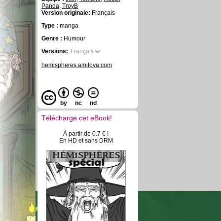
Panda
,
TroyB
Version originale:
Français
Type :
manga
Genre :
Humour
Versions:
Français
hemispheres.amilova.com
by
nc
nd
Télécharge cet eBook!
À partir de 0.7 € !
En HD et sans DRM