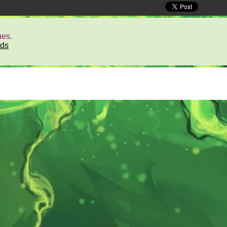
ues.
ds