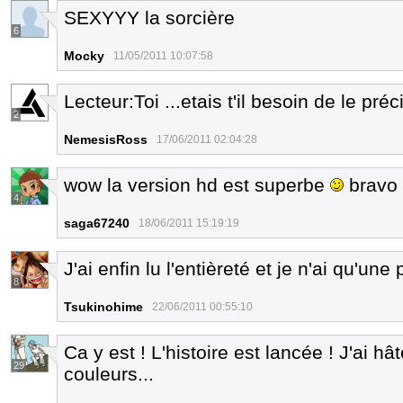
SEXYYY la sorcière
6
Mocky
11/05/2011 10:07:58
Lecteur:Toi ...etais t'il besoin de le pré
2
NemesisRoss
17/06/2011 02:04:28
wow la version hd est superbe
bravo 
4
saga67240
18/06/2011 15:19:19
J'ai enfin lu l'entièreté et je n'ai qu'un
8
Tsukinohime
22/06/2011 00:55:10
Ca y est ! L'histoire est lancée ! J'ai hât
29
couleurs...