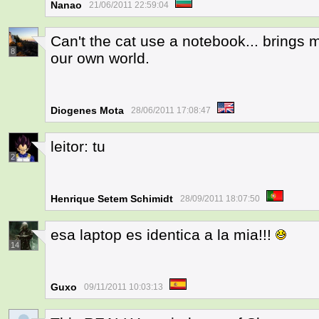
Nanao
21/06/2011 22:59:04
Can't the cat use a notebook... brings
8
our own world.
Diogenes Mota
28/06/2011 17:08:47
leitor: tu
2
Henrique Setem Schimidt
28/09/2011 18:07:50
esa laptop es identica a la mia!!!
14
Guxo
09/11/2011 10:03:13