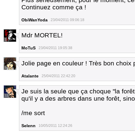
Continuez comme ça !
ObiWanYoda
23/04/2011 09:06:18
Mdr MORTEL!
3
MoTuS
23/04/2011 19:05:38
Jolie page en couleur ! Très bon choix
9
Atalante
25/04/2011 22:42:20
Je suis la seule que ça choque "la for
33
qu'il y a des arbres dans une forêt, sino
/me sort
Selenn
10/05/2011 12:24:26