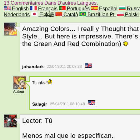
13 Commentaires Dans D'autres Langues.
English
Français
Português
Español
Бълга
Nederlands
日本語
Català
Brazillian Pt.
Polski
Amazing Colors... I reall y Thought that
34
Style... But here is impressive. There´s a 
the Green And Red Combination)
johandark
22/04/2011 20:03:23
Thanks !
32
Auteur
Salagir
25/04/2011 08:10:48
Lector: Tú
1
Menos mal que lo especifican.