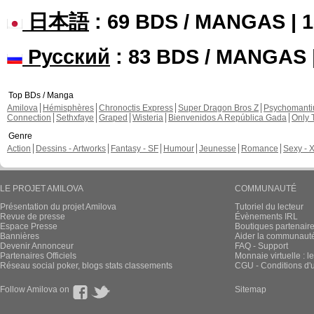
日本語
: 69 BDS / MANGAS |
Русский
: 83 BDS / MANGAS
Top BDs / Manga
Amilova
Hémisphères
Chronoctis Express
Super Dragon Bros Z
Psychomant
Connection
Sethxfaye
Graped
Wisteria
Bienvenidos A República Gada
Only 
Genre
Action
Dessins - Artworks
Fantasy - SF
Humour
Jeunesse
Romance
Sexy - 
LE PROJET AMILOVA
COMMUNAUTÉ
Présentation du projet Amilova
Tutoriel du lecteur
Revue de presse
Évènements IRL
Espace Presse
Boutiques partenair
Bannières
Aider la communauté 
Devenir Annonceur
FAQ - Support
Partenaires Officiels
Monnaie virtuelle : l
Réseau social poker, blogs stats classements
CGU - Conditions d'ut
Follow Amilova on
Sitemap