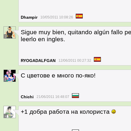
Dhampir
10/05/2011 10:08:26
Sigue muy bien, quitando algún fallo p
1
leerlo en ingles.
RYOGADALFGAN
12/06/2011 00:27:32
С цветове е много по-яко!
1
Chichi
21/06/2011 16:48:07
+1 добра работа на колориста
1