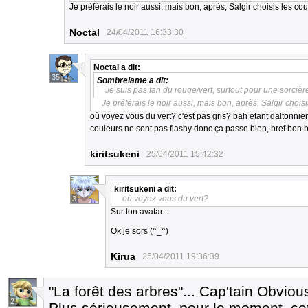
Je préférais le noir aussi, mais bon, après, Salgir choisis les coul
Noctal
24/04/2011 16:33:30
Noctal
a dit:
35
Sombrelame
a dit:
Je suis pas fan du rouge/vert, surtout pour une sorcière, l
Je préférais le noir aussi, mais bon, après, Salgir choisi
où voyez vous du vert? c'est pas gris? bah etant daltonnien
couleurs ne sont pas flashy donc ça passe bien, bref bon
kiritsukeni
25/04/2011 15:42:32
kiritsukeni
a dit:
où voyez vous du vert?
3
Sur ton avatar...
Ok je sors (^_^)
Kirua
25/04/2011 19:36:39
"La forêt des arbres"... Cap'tain Obvio
2
Plus sérieusement, pour le moment, ce