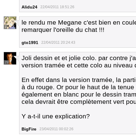
Alidu24
22/04/2011 18:51:26
le rendu me Megane c'est bien en coul
1
remarquer l'oreille du chat !!!
gto1991
22/04/2011 20:24:43
Joli dessin et et jolie colo. par contre j
29
version tramée et cette colo au niveau 
En effet dans la version tramée, la pa
à du rouge. Or pour le haut de la tenue 
également en blanc pour le dessin tramé
cela devrait être complètement vert pou
Y a-t-il une explication?
BigFire
23/04/2011 00:02:26