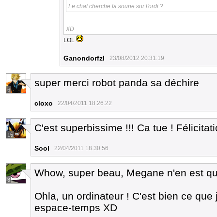
Le chat cherche la sourie sur l'ordi ?
XD
LOL
Ganondorfzl
23/08/2012 20:31:19
super merci robot panda sa déchire
6
cloxo
22/04/2011 18:26:22
C'est superbissime !!! Ca tue ! Félicitati
15
Sool
22/04/2011 18:30:56
Whow, super beau, Megane n'en est que
3
Ohla, un ordinateur ! C'est bien ce que
espace-temps XD