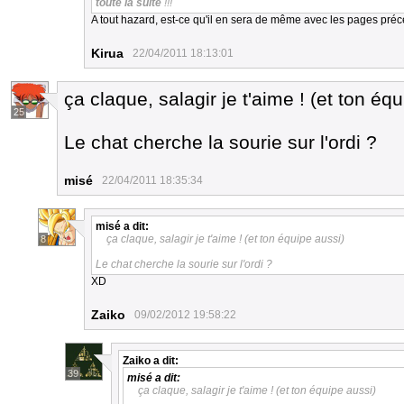
toute la suite
!!!
A tout hazard, est-ce qu'il en sera de même avec les pages pré
Kirua
22/04/2011 18:13:01
ça claque, salagir je t'aime ! (et ton éq
25
Le chat cherche la sourie sur l'ordi ?
misé
22/04/2011 18:35:34
misé
a dit:
ça claque, salagir je t'aime ! (et ton équipe aussi)
8
Le chat cherche la sourie sur l'ordi ?
XD
Zaiko
09/02/2012 19:58:22
Zaiko
a dit:
39
misé
a dit:
ça claque, salagir je t'aime ! (et ton équipe aussi)