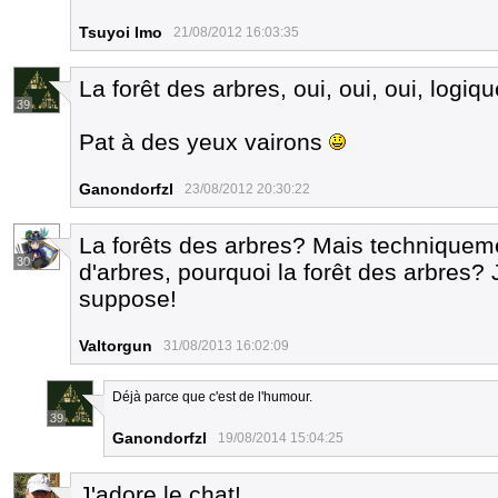
Tsuyoi Imo
21/08/2012 16:03:35
La forêt des arbres, oui, oui, oui, logiq
39
Pat à des yeux vairons
Ganondorfzl
23/08/2012 20:30:22
La forêts des arbres? Mais techniquem
30
d'arbres, pourquoi la forêt des arbres? 
suppose!
Valtorgun
31/08/2013 16:02:09
Déjà parce que c'est de l'humour.
39
Ganondorfzl
19/08/2014 15:04:25
J'adore le chat!