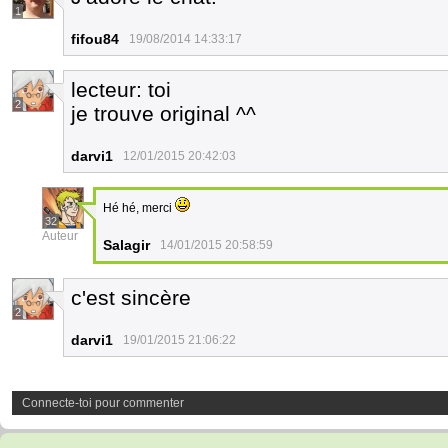
1
fifou84
19/08/2014 14:33:17
lecteur: toi
2
je trouve original ^^
darvi1
12/01/2015 20:42:03
Hé hé, merci
32
Auteur
Salagir
14/01/2015 20:58:59
c'est sincère
2
darvi1
19/01/2015 21:06:22
Connecte-toi pour commenter