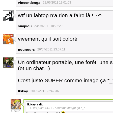
vincentlenga
22/06/2011 19:01:03
wtf un labtop n'a rien a faire là !! ^^
3
simpiou
23/06/2011 10:22:29
vivement qu'il soit coloré
4
nounours
26/07/2011 23:07:11
Un ordinateur portable, une forêt, une
7
(et un chat...)
C'est juste SUPER comme image ça *_
Ikikay
20/09/2011 22:42:36
Ikikay
a dit:
32
C'est juste SUPER comme image ça *_*
Auteur