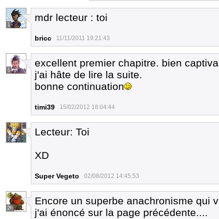
mdr lecteur : toi
1
bricc
11/11/2011 19:21:43
excellent premier chapitre. bien captiva
6
j'ai hâte de lire la suite.
bonne continuation
timi39
15/02/2012 18:04:44
Lecteur: Toi
7
XD
Super Vegeto
02/08/2012 14:45:53
Encore un superbe anachronisme qui vi
26
j'ai énoncé sur la page précédente....