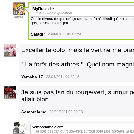
BigFire
a dit:
32
Y a-t-il une explication?
Auteur
Oui: le niveau de gris (où ça une trame?) n'utilisait qu'une seule te
gris, ce serai moins joli.
Salagir
23/04/2011 09:02:54
Excellente colo, mais le vert ne me bra
36
" La forêt des arbres ". Quel nom magni
Yamcha 17
23/04/2011 00:23:45
Je suis pas fan du rouge/vert, surtout po
16
allait bien.
Sombrelame
23/04/2011 02:00:13
Sombrelame
a dit:
Je suis pas fan du rouge/vert, surtout pour une sorcière, le full 
11