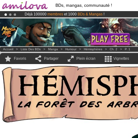
BDs, mangas, communauté !
Déjà 100000
membres
et 1000
BDs & Mangas
!
Abonnement premium: à partir de
3.95 euros
par mois !
Clique ici p
Le
Kickstarter Amilova est désormais lancé
!.
Accueil
>
Liste Des BDs
>
Manga
>
Humour
>
Hémisphères
>
Ch. 2
>
P. 1
Favoris
Partager
Plein écran
Vignettes