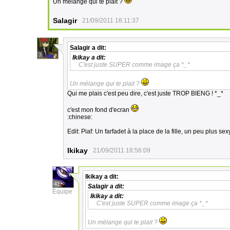
Un mélange qui te plait ?
Salagir
21/09/2011 18:11:37
Salagir
a dit:
7
Ikikay
a dit:
C'est juste SUPER comme image ça *_*
Un mélange qui te plait ?
Qui me plais c'est peu dire, c'est juste TROP BIENG ! *_*
c'est mon fond d'ecran
:chinese:
Edit: Piaf: Un farfadet à la place de la fille, un peu plus sexy
Ikikay
21/09/2011 18:56:09
Ikikay
a dit:
41
Salagir
a dit:
Équipe
Ikikay
a dit:
C'est juste SUPER comme image ça *_*
Un mélange qui te plait ?