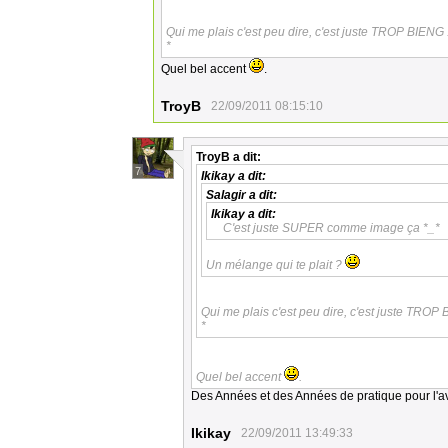
Qui me plais c'est peu dire, c'est juste TROP BIENG 
*
Quel bel accent
.
TroyB
22/09/2011 08:15:10
TroyB
a dit:
7
Ikikay
a dit:
Salagir
a dit:
Ikikay
a dit:
C'est juste SUPER comme image ça *_*
Un mélange qui te plait ?
Qui me plais c'est peu dire, c'est juste TROP 
*
Quel bel accent
.
Des Années et des Années de pratique pour l'av
Ikikay
22/09/2011 13:49:33