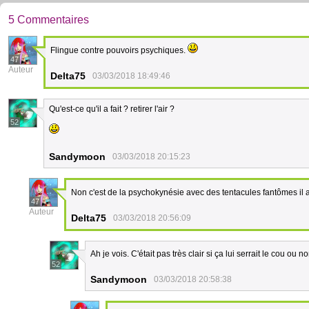
5 Commentaires
Flingue contre pouvoirs psychiques.
47
Auteur
Delta75
03/03/2018 18:49:46
Qu'est-ce qu'il a fait ? retirer l'air ?
52
Sandymoon
03/03/2018 20:15:23
Non c'est de la psychokynésie avec des tentacules fantômes il a 
47
Auteur
Delta75
03/03/2018 20:56:09
Ah je vois. C'était pas très clair si ça lui serrait le cou ou n
52
Sandymoon
03/03/2018 20:58:38