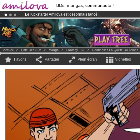
BDs, mangas, communauté !
Le
Kickstarter Amilova est désormais lancé
!.
Abonnement premium: à partir de
3.95 euros
par mois !
Clique ici p
Déjà 134393
membres
et 1208
BDs & Mangas
!
Accueil
>
Liste Des BDs
>
Manga
>
Fantasy - SF
>
Sentinelles La Quête Du Temps
Favoris
Partager
Plein écran
Vignettes