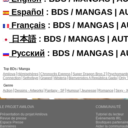
Español
: BDS / MANGAS | 
Français
: BDS / MANGAS | 
日本語
: BDS / MANGAS | A
Русский
: BDS / MANGAS | 
Top BDs / Manga
Amilova
Hémisphères
Chronoctis Express
Super Dragon Bros Z
Psychomant
Connection
Sethxfaye
Graped
Wisteria
Bienvenidos A República Gada
Only 
Genre
Action
Dessins - Artworks
Fantasy - SF
Humour
Jeunesse
Romance
Sexy - 
LE PROJET AMILOVA
COMMUNAUTÉ
Présentation du projet Amilova
Tutoriel du lecteur
Revue de presse
Évènements IRL
Espace Presse
Boutiques partenair
Bannières
Aider la communauté 