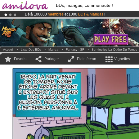
BDs, mangas, communauté !
Déjà 100000
membres
et 1000
BDs & Mangas
!
Abonnement premium: à partir de
3.95 euros
par mois !
Clique ici p
Le
Kickstarter Amilova est désormais lancé
!.
Accueil
>
Liste Des BDs
>
Manga
>
Fantasy - SF
>
Sentinelles La Quête Du Temps
Favoris
Partager
Plein écran
Vignettes