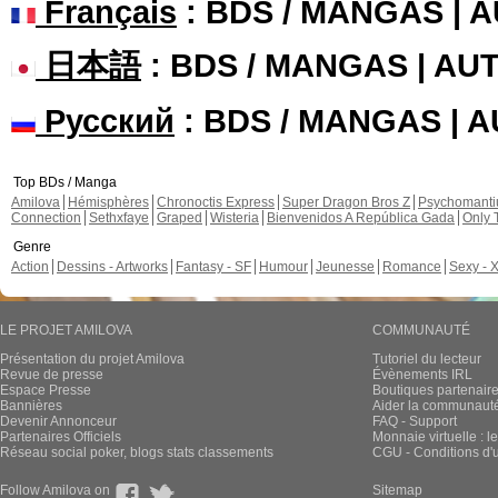
Français
: BDS / MANGAS | 
日本語
: BDS / MANGAS | A
Русский
: BDS / MANGAS | 
Top BDs / Manga
Amilova
Hémisphères
Chronoctis Express
Super Dragon Bros Z
Psychomant
Connection
Sethxfaye
Graped
Wisteria
Bienvenidos A República Gada
Only 
Genre
Action
Dessins - Artworks
Fantasy - SF
Humour
Jeunesse
Romance
Sexy - 
LE PROJET AMILOVA
COMMUNAUTÉ
Présentation du projet Amilova
Tutoriel du lecteur
Revue de presse
Évènements IRL
Espace Presse
Boutiques partenair
Bannières
Aider la communauté 
Devenir Annonceur
FAQ - Support
Partenaires Officiels
Monnaie virtuelle : l
Réseau social poker, blogs stats classements
CGU - Conditions d'ut
Follow Amilova on
Sitemap