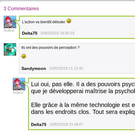
3 Commentaires
L'action va bientôt débuter.
47
Auteur
Delta75
10/02/2018 18:00:19
Ils ont des pouvoirs de perception ?
52
Sandymoon
10/02/2018 21:12:40
Lui oui, pas elle. Il a des pouvoirs ps
47
que je développerai maîtrise la psychok
Auteur
Elle grâce à la même technologie est e
dans les endroits clos. Tout sera expli
Delta75
10/02/2018 21:49:07