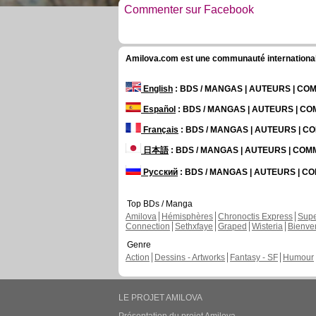
Commenter sur Facebook
Amilova.com est une communauté internationale 
English
: BDS / MANGAS | AUTEURS | C
Español
: BDS / MANGAS | AUTEURS | C
Français
: BDS / MANGAS | AUTEURS | 
日本語
: BDS / MANGAS | AUTEURS | CO
Русский
: BDS / MANGAS | AUTEURS | 
Top BDs / Manga
Amilova
Hémisphères
Chronoctis Express
Supe
Connection
Sethxfaye
Graped
Wisteria
Bienve
Genre
Action
Dessins - Artworks
Fantasy - SF
Humour
LE PROJET AMILOVA