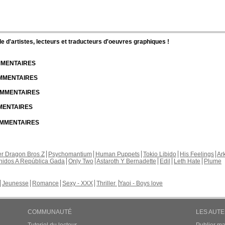
d'artistes, lecteurs et traducteurs d'oeuvres graphiques !
OMMENTAIRES
OMMENTAIRES
COMMENTAIRES
MMENTAIRES
COMMENTAIRES
r Dragon Bros Z
Psychomantium
Human Puppets
Tokio Libido
His Feelings
Ar
nidos A República Gada
Only Two
Astaroth Y Bernadette
Edil
Leth Hate
Plume
Jeunesse
Romance
Sexy - XXX
Thriller
Yaoi - Boys love
COMMUNAUTÉ
LES AUT