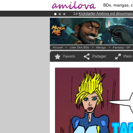
BDs, mangas, 
Le
Kickstarter Amilova est désormais
Déjà 100000
membres
et 1000
BDs 
Abonnement premium: à partir de
3.
Accueil
>
Liste Des BDs
>
Manga
>
Fantasy - SF
Favoris
Partager
Plein