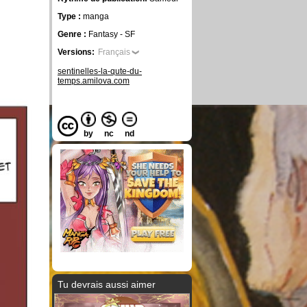
Type :
manga
Genre :
Fantasy - SF
Versions:
Français
sentinelles-la-qute-du-
temps.amilova.com
by
nc
nd
Tu devrais aussi aimer