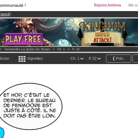
communauté !
Rejoins Amilova
Me co
 lancé
!.
& Mangas
!
95 euros
par mois !
Clique ici pour t'abonner
>
Sentinelles La Quête Du Temps
>
Ch. 1
>
P. 22
 écran
Vignettes
Ch. 1
P. 22
Préc.