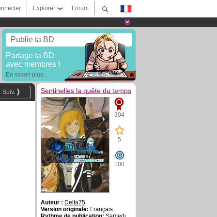
nnecter
Explorer
Forum
Publie ta BD
Partage ta BD
avec membres !
En savoir plus...
Sentinelles la quête du temps
Suiv.
304
5
100
Auteur :
Delta75
Version originale:
Français
Rythme de publication:
Samedi