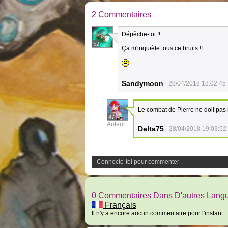
2 Commentaires
Dépêche-toi !!
52
Ça m'inquiète tous ce bruits !!
Sandymoon
28/04/2018 18:02:45
Le combat de Pierre ne doit pas b
47
Auteur
Delta75
28/04/2018 19:03:52
Connecte-toi pour commenter
0 Commentaires Dans D'autres Lang
Français
Il n'y a encore aucun commentaire pour l'instant.