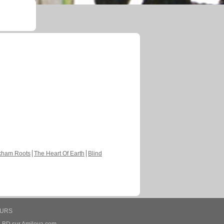
kham Roots
The Heart Of Earth
Blind
EURS