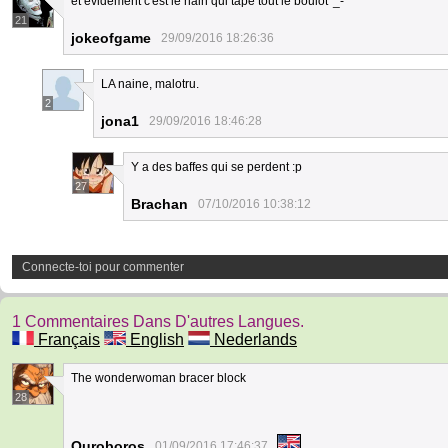
et évidement c'est le nain qui tape tout le boulot '_-
21
jokeofgame
29/09/2016 18:26:36
LA naine, malotru.
2
jona1
29/09/2016 18:46:28
Y a des baffes qui se perdent :p
27
Brachan
07/10/2016 10:38:12
Connecte-toi pour commenter
1 Commentaires Dans D'autres Langues.
Français
English
Nederlands
The wonderwoman bracer block
28
Ouroboros
01/09/2016 17:46:37