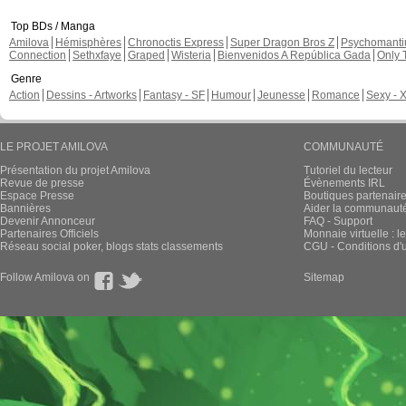
Top BDs / Manga
Amilova
Hémisphères
Chronoctis Express
Super Dragon Bros Z
Psychomant
Connection
Sethxfaye
Graped
Wisteria
Bienvenidos A República Gada
Only 
Genre
Action
Dessins - Artworks
Fantasy - SF
Humour
Jeunesse
Romance
Sexy - 
LE PROJET AMILOVA
COMMUNAUTÉ
Présentation du projet Amilova
Tutoriel du lecteur
Revue de presse
Évènements IRL
Espace Presse
Boutiques partenair
Bannières
Aider la communauté 
Devenir Annonceur
FAQ - Support
Partenaires Officiels
Monnaie virtuelle : l
Réseau social poker, blogs stats classements
CGU - Conditions d'ut
Follow Amilova on
Sitemap