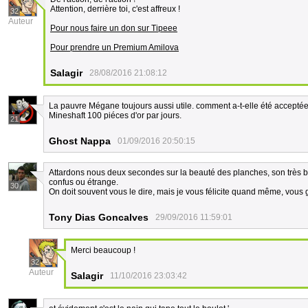
Attention, derrière toi, c'est affreux !
32
Auteur
Pour nous faire un don sur Tipeee
Pour prendre un Premium Amilova
Salagir
28/08/2016 21:08:12
La pauvre Mégane toujours aussi utile. comment a-t-elle été acceptée 
Mineshaft 100 piéces d'or par jours.
21
Ghost Nappa
01/09/2016 20:50:15
Attardons nous deux secondes sur la beauté des planches, son très b
confus ou étrange.
30
On doit souvent vous le dire, mais je vous félicite quand même, vous 
Tony Dias Goncalves
29/09/2016 11:59:01
Merci beaucoup !
32
Auteur
Salagir
11/10/2016 23:03:42