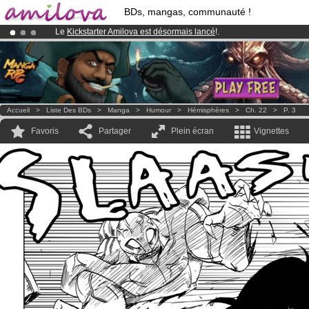
BDs, mangas, communauté !
Le
Kickstarter Amilova est désormais lancé
!.
Déjà 100000
membres
et 1000
BDs & Mangas
!
Abonnement premium: à partir de
3.95 euros
par mois !
Clique ici p
Accueil
>
Liste Des BDs
>
Manga
>
Humour
>
Hémisphères
>
Ch. 22
>
P. 3
Favoris
Partager
Plein écran
Vignettes