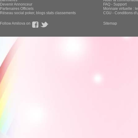
Bannières
Aider la communauté 
Devenir Annonceur
FAQ - Support
Partenaires Officiels
Monnaie virtuelle : l
Réseau social poker, blogs stats classements
CGU - Conditions d'ut
Follow Amilova on
Sitemap