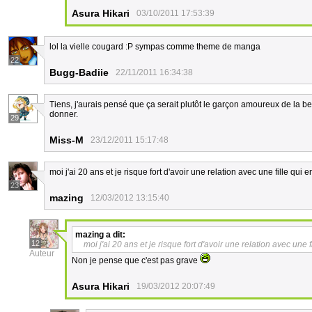
Asura Hikari
03/10/2011 17:53:39
lol la vielle cougard :P sympas comme theme de manga
22
Bugg-Badiie
22/11/2011 16:34:38
Tiens, j'aurais pensé que ça serait plutôt le garçon amoureux de la bell
donner.
29
Miss-M
23/12/2011 15:17:48
moi j'ai 20 ans et je risque fort d'avoir une relation avec une fille qui 
23
mazing
12/03/2012 13:15:40
mazing
a dit:
12
moi j'ai 20 ans et je risque fort d'avoir une relation avec une 
Auteur
Non je pense que c'est pas grave
Asura Hikari
19/03/2012 20:07:49