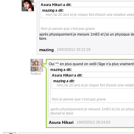
Asura Hikari
a dit:
23
mazing
a dit:
moi j'ai 20 ans et je risque fort d'avoir une relation ave
Non je pense que c'est pas grave
après physiquement je mesure 1m83 et j'ai un physique de 
faire.
mazing
19/03/2012 20:22:28
Oui ^^ en plus quand on veilli l'âge n'a plus vraiment
12
mazing
a dit:
Auteur
Asura Hikari
a dit:
mazing
a dit:
moi j'ai 20 ans et je risque fort d'avoir une rela
Non je pense que c'est pas grave
après physiquement je mesure 1m83 et j'ai un phys
devrait le faire.
Asura Hikari
19/03/2012 20:24:03