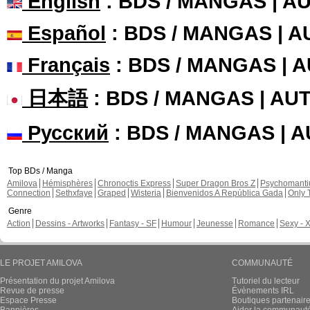
English
: BDS / MANGAS | 
Español
: BDS / MANGAS | 
Français
: BDS / MANGAS | 
日本語
: BDS / MANGAS | A
Русский
: BDS / MANGAS | 
Top BDs / Manga
Amilova
Hémisphères
Chronoctis Express
Super Dragon Bros Z
Psychomant
Connection
Sethxfaye
Graped
Wisteria
Bienvenidos A República Gada
Only 
Genre
Action
Dessins - Artworks
Fantasy - SF
Humour
Jeunesse
Romance
Sexy - 
LE PROJET AMILOVA
COMMUNAUTÉ
Présentation du projet Amilova
Tutoriel du lecteur
Revue de presse
Évènements IRL
Espace Presse
Boutiques partenair