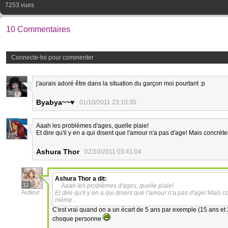
7253 vues
10 Commentaires
Connecte-toi pour commenter
j'aurais adoré être dans la situation du garçon moi pourtant :p
36
Byabya~~♥
01/10/2011 23:10:35
Aaah les problèmes d'ages, quelle plaie!
Et dire qu'il y en a qui disent que l'amour n'a pas d'age! Mais concrè
27
Ashura Thor
02/10/2011 03:41:04
Ashura Thor
a dit:
12
Aaah les problèmes d'ages, quelle plaie!
Auteur
Et dire qu'il y en a qui disent que l'amour n'a pas d'age! Mais 
même...
C'est vrai quand on a un écart de 5 ans par exemple (15 ans et 
choque personne