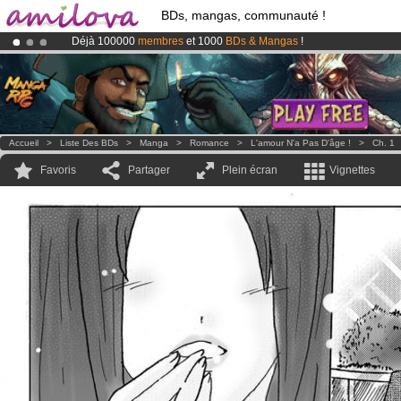
BDs, mangas, communauté !
Déjà 100000
membres
et 1000
BDs & Mangas
!
Abonnement premium: à partir de
3.95 euros
par mois !
Clique ici p
Le
Kickstarter Amilova est désormais lancé
!.
Accueil
>
Liste Des BDs
>
Manga
>
Romance
>
L'amour N'a Pas D'âge !
>
Ch. 1
Favoris
Partager
Plein écran
Vignettes